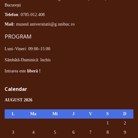
București
Telefon
: 0785.012.408
Mail:
muzeul.universitatii@g.unibuc.ro
PROGRAM
Luni–Vineri: 09:00–15:00
Sâmbătă-Duminică: închis
Intrarea este
liberă !
Calendar
AUGUST 2026
L
Ma
Mi
J
V
S
D
1
2
3
4
5
6
7
8
9