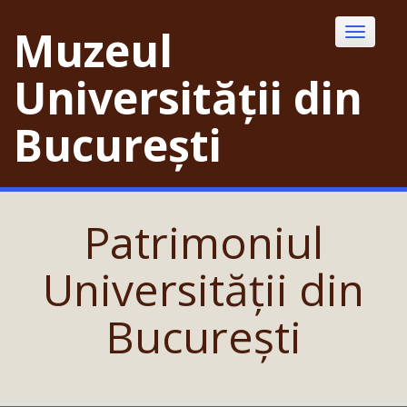
Skip
to
Muzeul
Toggle
content
navigatio
Universității din
București
Patrimoniul
Universității din
București