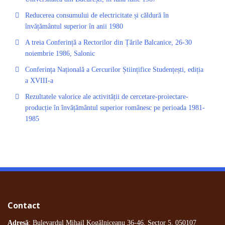
Reducerea consumului de electricitate și căldură în
învățământul superior în anii 1980
A treia Conferință a Rectorilor din Țările Balcanice, 26-30
noiembrie 1986, Salonic
Conferința Națională a Cercurilor Științifice Studențești, ediția
a XVIII-a
Rezultatele valorice ale activității de cercetare-proiectare-
producție în învățământul superior românesc pe perioada 1981-
1985
Contact
Adresă
: Bulevardul Mihail Kogălniceanu 36-46, Sector 5, 050107