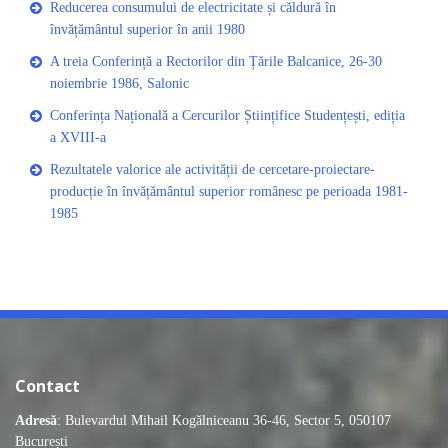
Reducerea consumului de electricitate și căldură în
învățământul superior în anii 1980
A treia Conferință a Rectorilor din Țările Balcanice, 26-30
noiembrie 1986, Salonic
Conferința Națională a Cercurilor Științifice Studențești, ediția
a XVIII-a
Rezultatele valorice ale activității de cercetare-proiectare-
producție în învățământul superior românesc pe perioada 1981-
1985
Contact
Adresă
: Bulevardul Mihail Kogălniceanu 36-46, Sector 5, 050107
București