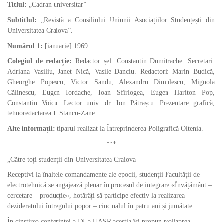
Titlul:
„Cadran universitar”
Subtitlul:
„Revistă a Consiliului Uniunii Asociațiilor Studențești din
Universitatea Craiova”.
Numărul 1:
[ianuarie] 1969.
Colegiul de redacție:
Redactor șef: Constantin Dumitrache. Secretari:
Adriana Vasiliu, Janet Nică, Vasile Danciu. Redactori: Marin Budică,
Gheorghe Popescu, Victor Sandu, Alexandru Dimulescu, Mignola
Călinescu, Eugen Iordache, Ioan Sfîrlogea, Eugen Hariton Pop,
Constantin Voicu. Lector univ. dr. Ion Pătrașcu. Prezentare grafică,
tehnoredactarea I. Stancu-Zane.
Alte informații:
tiparul realizat la Întreprinderea Poligrafică Oltenia.
***
„Către toți studenții din Universitatea Craiova
Receptivi la înaltele comandamente ale epocii, studenții Facultății de
electrotehnică se angajează plenar în procesul de integrare «Învățământ –
cercetare – producție», hotărâți să participe efectiv la realizarea
dezideratului întregului popor – cincinalul în patru ani și jumătate.
În cinstirea conferinței a IX-a UASR aceștia își propun realizarea