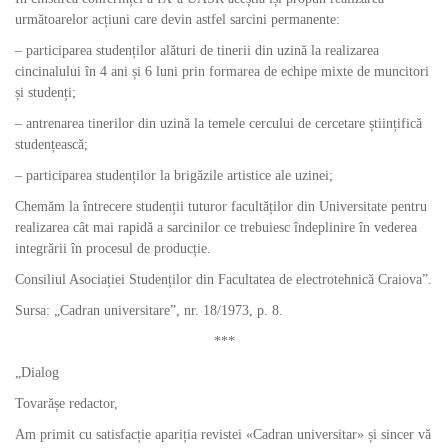
următoarelor acțiuni care devin astfel sarcini permanente:
– participarea studenților alături de tinerii din uzină la realizarea
cincinalului în 4 ani și 6 luni prin formarea de echipe mixte de muncitori
și studenți;
– antrenarea tinerilor din uzină la temele cercului de cercetare științifică
studențească;
– participarea studenților la brigăzile artistice ale uzinei;
Chemăm la întrecere studenții tuturor facultăților din Universitate pentru
realizarea cât mai rapidă a sarcinilor ce trebuiesc îndeplinire în vederea
integrării în procesul de producție.
Consiliul Asociației Studenților din Facultatea de electrotehnică Craiova”.
Sursa: „Cadran universitare”, nr. 18/1973, p. 8.
***
„Dialog
Tovarășe redactor,
Am primit cu satisfacție apariția revistei «Cadran universitar» și sincer vă