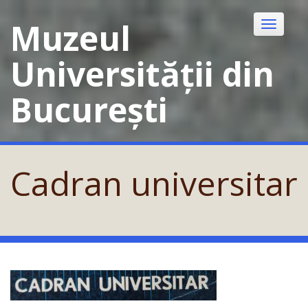
Skip
to
Muzeul
Toggle
content
navigatio
Universității din
București
Cadran universitar