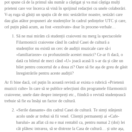
pot spune că de la primul său număr a câștigat și va mai câștiga mulți
prieteni care vor încerca să vină în sprijinul redacției cu unele colaborări.
V-aș ruga să găsiți un spațiu cât de mic sesizărilor noastre, sesizări care
dau glas atâtor propuneri ale studenților în cadrul ședințelor UTC și care,
cel puțin până acum, au fost «rezolvate» doar în procese-verbale…
Să ne mai mirăm că studenții craioveni nu merg la spectacolele
Filarmonicii craiovene când în cadrul Casei de cultură a
studenților nu există un cerc de audiții muzicale care să-i
«familiarizeze» cu profunzimile acestei muzici? Ce-ar fi dacă, o
dată cu biletul de meci când «U» joacă acasă li s-ar da și câte un
bilet pentru concertul de a doua zi? Oare să fie așa de greu de găsit
înregistrările pentru aceste audiții?
Ar fi bine dacă, cel puțin în această revistă ar exista o rubrică «Prietenii
muzicii culte» în care să se publice selecțiuni din programele filarmonicii
craiovene, unele date despre interpreți etc., fiindcă o revistă studențească
trebuie să fie ea însăși un factor de cultură.
«Serile dansante» din cadrul Casei de cultură. Te simți stânjenit
acolo unde ar trebui să fii vesel. Clienții permanenți ai «Cafe-
barului» au aflat că nu e mai rentabil ca, pentru numai 2 (doi) lei
cât plătesc intrarea, să se distreze la Casa de cultură… și uite așa,