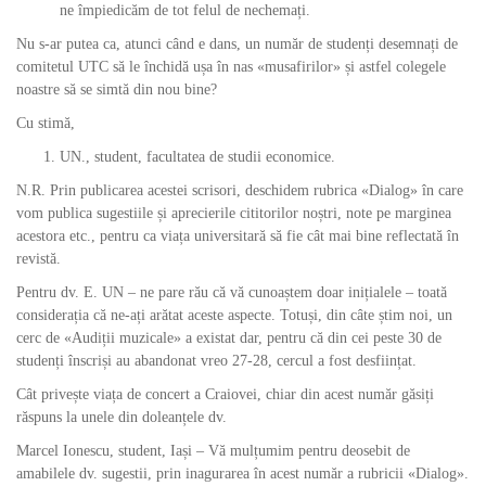
ne împiedicăm de tot felul de nechemați.
Nu s-ar putea ca, atunci când e dans, un număr de studenți desemnați de
comitetul UTC să le închidă ușa în nas «musafirilor» și astfel colegele
noastre să se simtă din nou bine?
Cu stimă,
UN., student, facultatea de studii economice.
N.R. Prin publicarea acestei scrisori, deschidem rubrica «Dialog» în care
vom publica sugestiile și aprecierile cititorilor noștri, note pe marginea
acestora etc., pentru ca viața universitară să fie cât mai bine reflectată în
revistă.
Pentru dv. E. UN – ne pare rău că vă cunoaștem doar inițialele – toată
considerația că ne-ați arătat aceste aspecte. Totuși, din câte știm noi, un
cerc de «Audiții muzicale» a existat dar, pentru că din cei peste 30 de
studenți înscriși au abandonat vreo 27-28, cercul a fost desființat.
Cât privește viața de concert a Craiovei, chiar din acest număr găsiți
răspuns la unele din doleanțele dv.
Marcel Ionescu, student, Iași – Vă mulțumim pentru deosebit de
amabilele dv. sugestii, prin inagurarea în acest număr a rubricii «Dialog».