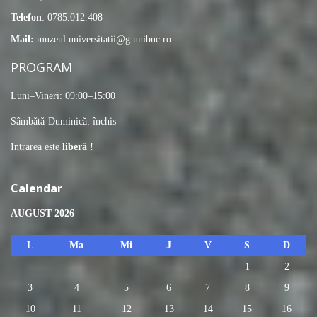
Telefon
: 0785.012.408
Mail:
muzeul.universitatii@g.unibuc.ro
PROGRAM
Luni–Vineri: 09:00–15:00
Sâmbătă-Duminică: închis
Intrarea este
liberă !
Calendar
AUGUST 2026
L
Ma
Mi
J
V
S
D
1
2
3
4
5
6
7
8
9
10
11
12
13
14
15
16