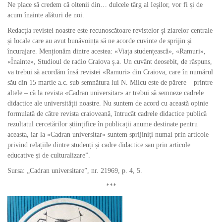
Ne place să credem că oltenii din… dulcele târg al Ieșilor, vor fi și de
acum înainte alături de noi.
Redacția revistei noastre este recunoscătoare revistelor și ziarelor centrale
și locale care au avut bunăvoința să ne acorde cuvinte de sprijin și
încurajare. Menționăm dintre acestea: «Viața studențească», «Ramuri»,
«Înainte», Studioul de radio Craiova ș.a. Un cuvânt deosebit, de răspuns,
va trebui să acordăm însă revistei «Ramuri» din Craiova, care în numărul
său din 15 martie a.c. sub semnătura lui N. Milcu este de părere – printre
altele – că la revista «Cadran universitar» ar trebui să semneze cadrele
didactice ale universității noastre. Nu suntem de acord cu această opinie
formulată de către revista craioveană, întrucât cadrele didactice publică
rezultatul cercetărilor științifice în publicații anume destinate pentru
aceasta, iar la «Cadran universitar» suntem sprijiniți numai prin articole
privind relațiile dintre studenți și cadre didactice sau prin articole
educative și de culturalizare”.
Sursa: „Cadran universitare”, nr. 21969, p. 4, 5.
***