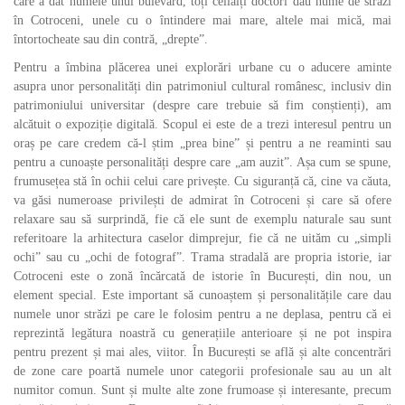
care a dat numele unui bulevard, toți ceilalți doctori dau nume de străzi
în Cotroceni, unele cu o întindere mai mare, altele mai mică, mai
întortocheate sau din contră, „drepte”.
Pentru a îmbina plăcerea unei explorări urbane cu o aducere aminte
asupra unor personalități din patrimoniul cultural românesc, inclusiv din
patrimoniului universitar (despre care trebuie să fim conștienți), am
alcătuit o expoziție digitală. Scopul ei este de a trezi interesul pentru un
oraș pe care credem că-l știm „prea bine” și pentru a ne reaminti sau
pentru a cunoaște personalități despre care „am auzit”. Așa cum se spune,
frumusețea stă în ochii celui care privește. Cu siguranță că, cine va căuta,
va găsi numeroase privilești de admirat în Cotroceni și care să ofere
relaxare sau să surprindă, fie că ele sunt de exemplu naturale sau sunt
referitoare la arhitectura caselor dimprejur, fie că ne uităm cu „simpli
ochi” sau cu „ochi de fotograf”. Trama stradală are propria istorie, iar
Cotroceni este o zonă încărcată de istorie în București, din nou, un
element special. Este important să cunoaștem și personalitățile care dau
numele unor străzi pe care le folosim pentru a ne deplasa, pentru că ei
reprezintă legătura noastră cu generațiile anterioare și ne pot inspira
pentru prezent și mai ales, viitor. În București se află și alte concentrări
de zone care poartă numele unor categorii profesionale sau au un alt
numitor comun. Sunt și multe alte zone frumoase și interesante, precum