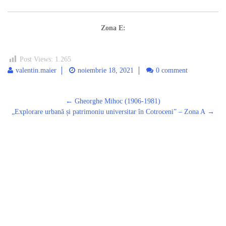
Zona E:
Post Views:
1.265
valentin.maier
noiembrie 18, 2021
0 comment
Post
←
Gheorghe Mihoc (1906-1981)
navigation
„Explorare urbană și patrimoniu universitar în Cotroceni” – Zona A
→