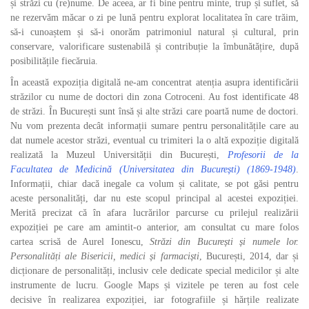
și străzi cu (re)nume. De aceea, ar fi bine pentru minte, trup și suflet, să
ne rezervăm măcar o zi pe lună pentru explorat localitatea în care trăim,
să-i cunoaștem și să-i onorăm patrimoniul natural și cultural, prin
conservare, valorificare sustenabilă și contribuție la îmbunătățire, după
posibilitățile fiecăruia.
În această expoziția digitală ne-am concentrat atenția asupra identificării
străzilor cu nume de doctori din zona Cotroceni. Au fost identificate 48
de străzi. În București sunt însă și alte străzi care poartă nume de doctori.
Nu vom prezenta decât informații sumare pentru personalitățile care au
dat numele acestor străzi, eventual cu trimiteri la o altă expoziție digitală
realizată la Muzeul Universității din București,
Profesorii de la
Facultatea de Medicină (Universitatea din București) (1869-1948)
.
Informații, chiar dacă inegale ca volum și calitate, se pot găsi pentru
aceste personalități, dar nu este scopul principal al acestei expoziției.
Merită precizat că în afara lucrărilor parcurse cu prilejul realizării
expoziției pe care am amintit-o anterior, am consultat cu mare folos
cartea scrisă de Aurel Ionescu,
Străzi din București și numele lor.
Personalități ale Bisericii, medici și farmaciști
, București, 2014, dar și
dicționare de personalități, inclusiv cele dedicate special medicilor și alte
instrumente de lucru. Google Maps și vizitele pe teren au fost cele
decisive în realizarea expoziției, iar fotografiile și hărțile realizate