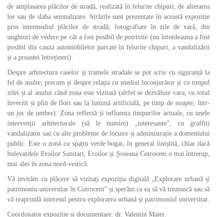
de amplasarea plăcilor de stradă, realizată în felurite chipuri, de alterarea
lor sau de slaba semnalizare. Străzile sunt prezentate în această expoziție
prin intermediul plăcilor de stradă, fotografiate în zile de vară, din
unghiuri de vedere pe cât a fost posibil de potrivite (nu întotdeauna a fost
posibil din cauza automobilelor parcate în felurite chipuri, a vandalizării
și a proastei întrețineri).
Despre arhitectura caselor și tramele stradale se pot scrie cu siguranță la
fel de multe, precum și despre relația cu mediul înconjurător și cu timpul
zilei și al anului când zona este vizitată (altfel se dezvăluie vara, cu totul
înverzit și plin de flori sau la lumină artificială, pe timp de noapte, într-
un joc de umbre). Zona reflectă și influența timpurilor actuale, cu unele
intervenții arhitecturale (să le numim) „interesante”, cu graffiti
vandalizator sau cu alte probleme de locuire și administrație a domeniului
public. Este o zonă cu spațiu verde bogat, în general liniștită, chiar dacă
bulevardele Eroilor Sanitari, Eroilor și Șoseaua Cotroceni o mai întrerup,
mai ales în zona nord-vestică.
Vă invităm cu plăcere să vizitați expoziția digitală „Explorare urbană și
patrimoniu universitar în Cotroceni” și sperăm ca ea să vă trezească sau să
vă reaprindă interesul pentru explorarea urbană și patrimoniul universitar.
Coordonator expoziție și documentare: dr. Valentin Maier.