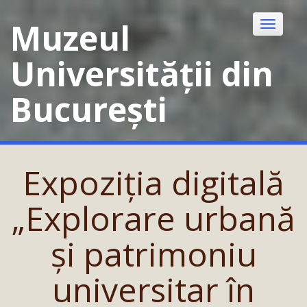
Skip
to
Muzeul
Toggle
content
navigatio
Universității din
București
Expoziția digitală
„Explorare urbană
și patrimoniu
universitar în