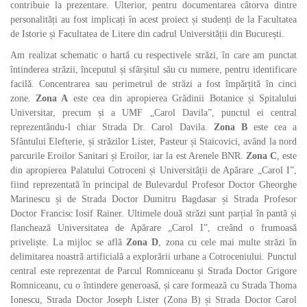
contribuie la prezentare. Ulterior, pentru documentarea câtorva dintre
personalități au fost implicați în acest proiect și studenți de la Facultatea
de Istorie și Facultatea de Litere din cadrul Universității din București.
Am realizat schematic o hartă cu respectivele străzi, în care am punctat
întinderea străzii, începutul și sfârșitul său cu numere, pentru identificare
facilă. Concentrarea sau perimetrul de străzi a fost împărțită în cinci
zone.
Zona A
este cea din apropierea Grădinii Botanice și Spitalului
Universitar, precum și a UMF „Carol Davila”, punctul ei central
reprezentându-l chiar Strada Dr. Carol Davila.
Zona B
este cea a
Sfântului Elefterie, și străzilor Lister, Pasteur și Staicovici, având la nord
parcurile Eroilor Sanitari și Eroilor, iar la est Arenele BNR.
Zona C
, este
din apropierea Palatului Cotroceni și Universității de Apărare „Carol I”,
fiind reprezentată în principal de Bulevardul Profesor Doctor Gheorghe
Marinescu și de Strada Doctor Dumitru Bagdasar și Strada Profesor
Doctor Francisc Iosif Rainer. Ultimele două străzi sunt parțial în pantă și
flanchează Universitatea de Apărare „Carol I”, creând o frumoasă
priveliște. La mijloc se află
Zona D
, zona cu cele mai multe străzi în
delimitarea noastră artificială a explorării urbane a Cotroceniului. Punctul
central este reprezentat de Parcul Romniceanu și Strada Doctor Grigore
Romniceanu, cu o întindere generoasă, și care formează cu Strada Thoma
Ionescu, Strada Doctor Joseph Lister (Zona B) și Strada Doctor Carol