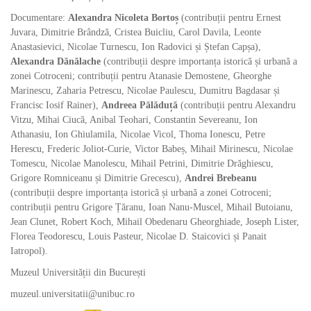
Documentare:
Alexandra Nicoleta Bortoș
(contribuții pentru Ernest
Juvara, Dimitrie Brândză, Cristea Buicliu, Carol Davila, Leonte
Anastasievici, Nicolae Turnescu, Ion Radovici și Ștefan Capșa),
Alexandra Dănălache
(contribuții despre importanța istorică și urbană a
zonei Cotroceni; contribuții pentru Atanasie Demostene, Gheorghe
Marinescu, Zaharia Petrescu, Nicolae Paulescu, Dumitru Bagdasar și
Francisc Iosif Rainer),
Andreea Pălăduță
(contribuții pentru Alexandru
Vitzu, Mihai Ciucă, Anibal Teohari, Constantin Severeanu, Ion
Athanasiu, Ion Ghiulamila, Nicolae Vicol, Thoma Ionescu, Petre
Herescu, Frederic Joliot-Curie, Victor Babeș, Mihail Mirinescu, Nicolae
Tomescu, Nicolae Manolescu, Mihail Petrini, Dimitrie Drăghiescu,
Grigore Romniceanu și Dimitrie Grecescu),
Andrei Brebeanu
(contribuții despre importanța istorică și urbană a zonei Cotroceni;
contribuții pentru Grigore Țăranu, Ioan Nanu-Muscel, Mihail Butoianu,
Jean Clunet, Robert Koch, Mihail Obedenaru Gheorghiade, Joseph Lister,
Florea Teodorescu, Louis Pasteur, Nicolae D. Staicovici și Panait
Iatropol).
Muzeul Universității din București
muzeul.universitatii@unibuc.ro