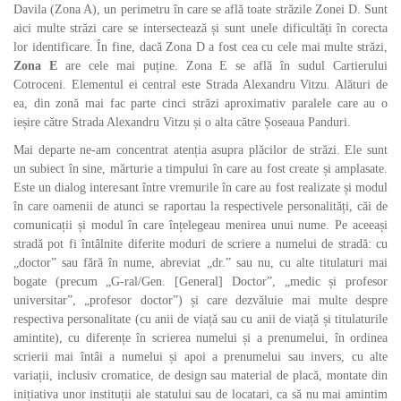
Davila (Zona A), un perimetru în care se află toate străzile Zonei D. Sunt
aici multe străzi care se intersectează și sunt unele dificultăți în corecta
lor identificare. În fine, dacă Zona D a fost cea cu cele mai multe străzi,
Zona E
are cele mai puține. Zona E se află în sudul Cartierului
Cotroceni. Elementul ei central este Strada Alexandru Vitzu. Alături de
ea, din zonă mai fac parte cinci străzi aproximativ paralele care au o
ieșire către Strada Alexandru Vitzu și o alta către Șoseaua Panduri.
Mai departe ne-am concentrat atenția asupra plăcilor de străzi. Ele sunt
un subiect în sine, mărturie a timpului în care au fost create și amplasate.
Este un dialog interesant între vremurile în care au fost realizate și modul
în care oamenii de atunci se raportau la respectivele personalități, căi de
comunicații și modul în care înțelegeau menirea unui nume. Pe aceeași
stradă pot fi întâlnite diferite moduri de scriere a numelui de stradă: cu
„doctor” sau fără în nume, abreviat „dr.” sau nu, cu alte titulaturi mai
bogate (precum „G-ral/Gen. [General] Doctor”, „medic și profesor
universitar”, „profesor doctor”) și care dezvăluie mai multe despre
respectiva personalitate (cu anii de viață sau cu anii de viață și titulaturile
amintite), cu diferențe în scrierea numelui și a prenumelui, în ordinea
scrierii mai întâi a numelui și apoi a prenumelui sau invers, cu alte
variații, inclusiv cromatice, de design sau material de placă, montate din
inițiativa unor instituții ale statului sau de locatari, ca să nu mai amintim