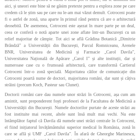
aici, și uneori este bine să ne găsim pretexte pentru a explora zone pe care
credem că le știm sau pe care nu le-am mai văzut demult. Cotroceni poate
fi o astfel de zonă, una aparte în primul rând pentru că are o arhitectură
deosebită. De asemenea, Cotroceni este așezat în mare parte pe un deal,
ceea ce conferă o notă aparte unei zone aflate într-un București cu un
relief majoritar de câmpie. Tot aici se află Grădina Botanică „Dimitrie
Brândză” a Universității din București, Parcul Romniceanu, Arenele
BNR, Universitatea de Medicină și Farmacie „Carol Davila”,
Universitatea Națională de Apărare „Carol I” și alte instituții, dar și
numeroase case cu o frumoasă arhitectură, care transformă Cartierul
Cotroceni într-o zonă specială. Majoritatea căilor de comunicație din
Cotroceni poartă nume de doctori, majoritatea români, dar sunt și câțiva
străini (precum Koch, Pasteur sau Clunet).
Doctorii români care dau numele unor străzi în Cotroceni, așa cum am
amintit, sunt preponderent foști profesori de la Facultatea de Medicină a
Universității din București. Numele doctorilor purtate de aceste străzi au
fost instituite mai recent, altele sunt însă mult mai vechi. Nu este
întâmplător faptul că Davila dă numele unei străzi centrale în Cotroceni,
el fiind inițiatorul învățământului superior medical în România, zonă în
care se află și UMF „Carol Davila”. În afară de Gheorghe Marinescu,