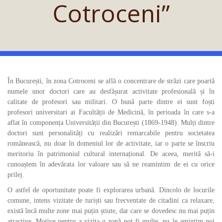
Cotroceni”
În București, în zona Cotroceni se află o concentrare de străzi care poartă
numele unor doctori care au desfășurat activitate profesională și în
calitate de profesori sau militari. O bună parte dintre ei sunt foști
profesori universitari ai Facultății de Medicină, în perioada în care s-a
aflat în componența Universității din București (1869-1948). Mulți dintre
doctori sunt personalități cu realizări remarcabile pentru societatea
românească, nu doar în domeniul lor de activitate, iar o parte se înscriu
meritoriu în patrimoniul cultural internațional. De aceea, merită să-i
cunoaștem în adevărata lor valoare sau să ne reamintim de ei cu orice
prilej.
O astfel de oportunitate poate fi explorarea urbană. Dincolo de locurile
comune, intens vizitate de turiști sau frecventate de citadini ca relaxare,
există încă multe zone mai puțin știute, dar care se dovedesc nu mai puțin
atractive. Motive pentru a vizita o zonă pot fi multe, nu le amintim noi