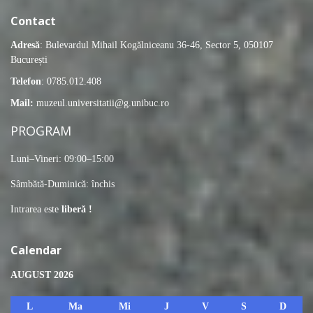
Contact
Adresă
: Bulevardul Mihail Kogălniceanu 36-46, Sector 5, 050107
București
Telefon
: 0785.012.408
Mail:
muzeul.universitatii@g.unibuc.ro
PROGRAM
Luni–Vineri: 09:00–15:00
Sâmbătă-Duminică: închis
Intrarea este
liberă !
Calendar
AUGUST 2026
L
Ma
Mi
J
V
S
D