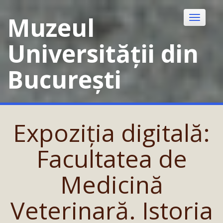
Skip
to
Muzeul
Toggle
content
navigatio
Universității din
București
Expoziția digitală:
Facultatea de
Medicină
Veterinară. Istoria