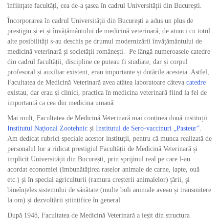
înființate facultăți, cea de-a șasea în cadrul Universității din București.
Încorporarea în cadrul Universității din București a adus un plus de
prestigiu și ei și învățământului de medicină veterinară, de atunci cu totul
alte posibilități s-au deschis pe drumul modernizării învățământului de
medicină veterinară și societății românești. Pe lângă numeroasele catedre
din cadrul facultății, discipline ce puteau fi studiate, dar și corpul
profesoral și auxiliar existent, erau importante și dotările acesteia. Astfel,
Facultatea de Medicină Veterinară avea atâtea laboratoare câteva
catedre
existau, dar erau și clinici, practica în medicina veterinară fiind la fel de
importantă ca cea din medicina umană.
Mai mult, Facultatea de Medicină Veterinară mai conținea două instituții:
Institutul Național Zootehnic
și
Institutul de Sero-vaccinuri „Pasteur”
.
Am dedicat rubrici speciale acestor instituții, pentru că munca realizată de
personalul lor a ridicat prestigiul Facultății de Medicină Veterinară și
implicit Universității din București, prin sprijinul real pe care l-au
acordat economiei (îmbunătățirea raselor animale de carne, lapte, ouă
etc.) și în special agriculturii (ramura creșterii animalelor) țării, și
bineînțeles sistemului de sănătate (multe boli animale aveau și transmitere
la om) și dezvoltării științifice în general.
După 1948, Facultatea de Medicină Veterinară a ieșit din structura