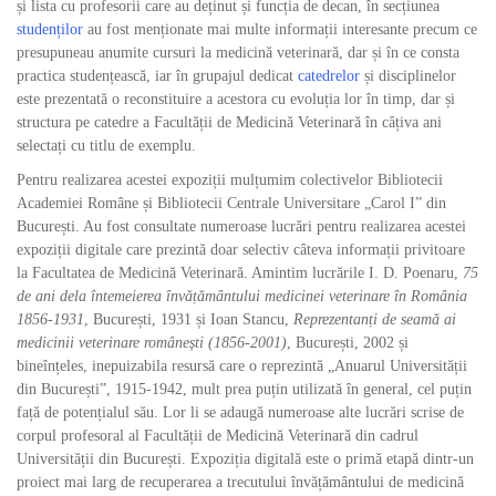
și lista cu profesorii care au deținut și funcția de decan, în secțiunea
studenților
au fost menționate mai multe informații interesante precum ce
presupuneau anumite cursuri la medicină veterinară, dar și în ce consta
practica studențească, iar în grupajul dedicat
catedrelor
și disciplinelor
este prezentată o reconstituire a acestora cu evoluția lor în timp, dar și
structura pe catedre a Facultății de Medicină Veterinară în câțiva ani
selectați cu titlu de exemplu.
Pentru realizarea acestei expoziții mulțumim colectivelor Bibliotecii
Academiei Române și Bibliotecii Centrale Universitare „Carol I” din
București. Au fost consultate numeroase lucrări pentru realizarea acestei
expoziții digitale care prezintă doar selectiv câteva informații privitoare
la Facultatea de Medicină Veterinară. Amintim lucrările I. D. Poenaru,
75
de ani dela întemeierea învățământului medicinei veterinare în România
1856-1931
, București, 1931 și Ioan Stancu,
Reprezentanți de seamă ai
medicinii veterinare românești (1856-2001)
, București, 2002 și
bineînțeles, inepuizabila resursă care o reprezintă „Anuarul Universității
din București”, 1915-1942, mult prea puțin utilizată în general, cel puțin
față de potențialul său. Lor li se adaugă numeroase alte lucrări scrise de
corpul profesoral al Facultății de Medicină Veterinară din cadrul
Universității din București. Expoziția digitală este o primă etapă dintr-un
proiect mai larg de recuperarea a trecutului învățământului de medicină