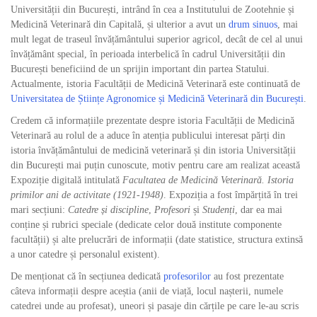
Universității din București, intrând în cea a Institutului de Zootehnie și
Medicină Veterinară din Capitală, și ulterior a avut un
drum sinuos
, mai
mult legat de traseul învățământului superior agricol, decât de cel al unui
învățământ special, în perioada interbelică în cadrul Universității din
București beneficiind de un sprijin important din partea Statului.
Actualmente, istoria Facultății de Medicină Veterinară este continuată de
Universitatea de Științe Agronomice și Medicină Veterinară din București
.
Credem că informațiile prezentate despre istoria Facultății de Medicină
Veterinară au rolul de a aduce în atenția publicului interesat părți din
istoria învățământului de medicină veterinară și din istoria Universității
din București mai puțin cunoscute, motiv pentru care am realizat această
Expoziție digitală intitulată
Facultatea de Medicină Veterinară. Istoria
primilor ani de activitate (1921-1948)
. Expoziția a fost împărțită în trei
mari secțiuni:
Catedre și discipline
,
Profesori
și
Studenți
, dar ea mai
conține și rubrici speciale (dedicate celor două institute componente
facultății) și alte prelucrări de informații (date statistice, structura extinsă
a unor catedre și personalul existent).
De menționat că în secțiunea dedicată
profesorilor
au fost prezentate
câteva informații despre aceștia (anii de viață, locul nașterii, numele
catedrei unde au profesat), uneori și pasaje din cărțile pe care le-au scris