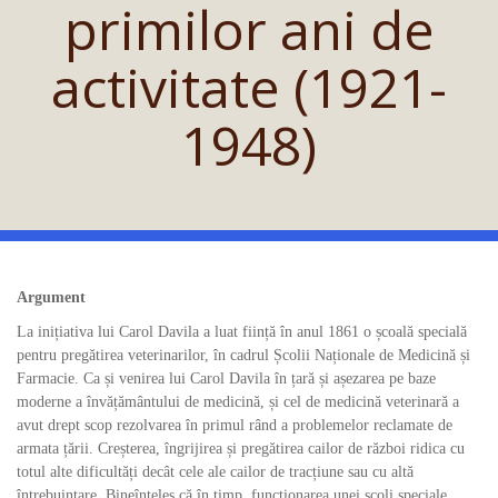
primilor ani de
activitate (1921-
1948)
Argument
La inițiativa lui Carol Davila a luat ființă în anul 1861 o școală specială
pentru pregătirea veterinarilor, în cadrul Școlii Naționale de Medicină și
Farmacie. Ca și venirea lui Carol Davila în țară și așezarea pe baze
moderne a învățământului de medicină, și cel de medicină veterinară a
avut drept scop rezolvarea în primul rând a problemelor reclamate de
armata țării. Creșterea, îngrijirea și pregătirea cailor de război ridica cu
totul alte dificultăți decât cele ale cailor de tracțiune sau cu altă
întrebuințare. Bineînțeles că în timp, funcționarea unei școli speciale