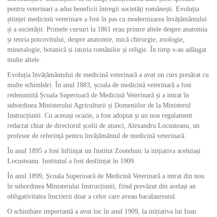
pentru veterinari a adus beneficii întregii societăți românești. Evoluția
științei medicinii veterinare a fost în pas cu modernizarea învățământului
și a societății. Primele cursuri la 1861 erau printre altele despre anatomia
și teoria potcovitului, despre anatomie, mică chirurgie, zoologie,
mineralogie, botanică și istoria românilor și religie. În timp s-au adăugat
multe altele.
Evoluția învățământului de medicină veterinară a avut un curs presărat cu
multe schimbări. În anul 1883, școala de medicină veterinară a fost
redenumită Școala Superioară de Medicină Veterinară și a intrat în
subordinea Ministerului Agriculturii și Domeniilor de la Ministerul
Instrucțiunii. Cu aceeași ocazie, a fost adoptat și un nou regulament
redactat chiar de directorul școlii de atunci, Alexandru Locusteanu, un
profesor de referință pentru învățământul de medicină veterinară.
În anul 1895 a fost înființat un Institut Zootehnic la inițiativa aceluiași
Locusteanu. Institutul a fost desființat în 1909.
În anul 1899, Școala Superioară de Medicină Veterinară a intrat din nou
în subordinea Ministerului Instrucțiunii, fiind prevăzut din același an
obligativitatea înscrierii doar a celor care aveau bacalaureatul.
O schimbare importantă a avut loc în anul 1909, la inițiativa lui Ioan