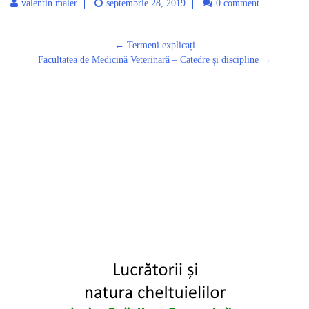
valentin.maier
septembrie 28, 2019
0 comment
Post
←
Termeni explicați
navigation
Facultatea de Medicină Veterinară – Catedre și discipline
→