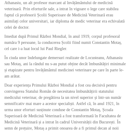
Athanasiu, un alt profesor marcant al învățământului de medicină
veterinară. Prin eforturile sale, a intrat în vigoare o lege care stabilea
faptul că profesorii Școlii Superioare de Medicină Veterinară erau
asimilați celor universitari, iar diploma de medic veterinar era echivalată
celei de doctor.
Imediat după Primul Război Mondial, în anul 1919, corpul profesoral
număra 9 persoane, la conducerea Școlii fiind numit Constantin Motaș,
cel care i-a luat locul lui Paul Riegler.
În ciuda unor îndelungate demersuri realizate de Locusteanu, Athanasiu
sau Motaș, ani la rândul nu s-au putut obține decât îmbunătățiri minimale
și etapizate pentru învățământul medicinei veterinare pe care în parte le-
am arătat.
Doar experiența Primului Război Mondial a fost cea decisivă pentru
convingerea Statului Român de necesitatea îmbunătățirii statutului
medicului veterinar, de pregătirea la un nivel superior și într-un număr
semnificativ mai mare a acestor specialiști. Astfel că, în anul 1921, în
urma unor eforturi susținute conduse de Constantin Motaș, Școala
Superioară de Medicină Veterinară a fost transformată în Facultatea de
Medicină Veterinară și a intrat în cadrul Universității din București. În
semn de prețuire, Motaș a primit onoarea de a fi primul decan al noii