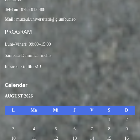
Telefon
: 0785.012.408
Mail:
muzeul.universitatii@g.unibuc.ro
PROGRAM
Luni–Vineri: 09:00–15:00
Sâmbătă-Duminică: închis
Intrarea este
liberă !
Calendar
AUGUST 2026
L
Ma
Mi
J
V
S
D
1
2
3
4
5
6
7
8
9
10
11
12
13
14
15
16