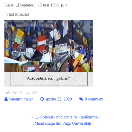
Sursa: „Dreptatea”, 15 mai 1990, p. 4.
[Vlad Mihăilă]
Post Views:
435
valentin.maier
aprilie 22, 2020
0 comment
Post
←
„«Golanul» publicație de «golănisme»”
navigation
„Manifestația din Piața Universității”
→