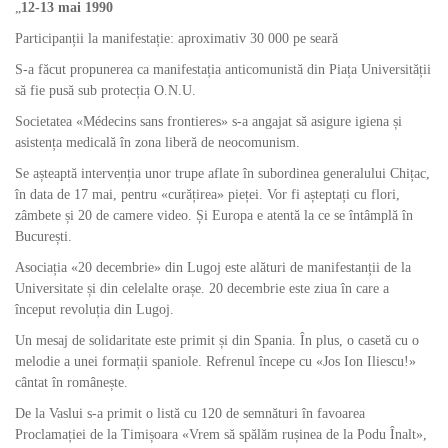
„
12-13 mai 1990
Participanții la manifestație: aproximativ 30 000 pe seară
S-a făcut propunerea ca manifestația anticomunistă din Piața Universității
să fie pusă sub protecția O.N.U.
Societatea «Médecins sans frontieres» s-a angajat să asigure igiena și
asistența medicală în zona liberă de neocomunism.
Se așteaptă intervenția unor trupe aflate în subordinea generalului Chițac,
în data de 17 mai, pentru «curățirea» pieței. Vor fi așteptați cu flori,
zâmbete și 20 de camere video. Și Europa e atentă la ce se întâmplă în
București.
Asociația «20 decembrie» din Lugoj este alături de manifestanții de la
Universitate și din celelalte orașe. 20 decembrie este ziua în care a
început revoluția din Lugoj.
Un mesaj de solidaritate este primit și din Spania. În plus, o casetă cu o
melodie a unei formații spaniole. Refrenul începe cu «Jos Ion Iliescu!»
cântat în românește.
De la Vaslui s-a primit o listă cu 120 de semnături în favoarea
Proclamației de la Timișoara «Vrem să spălăm rușinea de la Podu Înalt»,