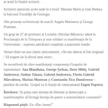
se arată în finalul scrisorii.
Scriitorii optzeciști acolo unde le e locul: Mariana Marin și Ioan Buduca
la balconul Facultății de Geologie.
Alte prezențe scriitoricești de marcă: Angela Marinescu și George
Pruteanu.
Un grup de 27 de profesori ai Liceului «Nicolae Bălcescu» aderă la
Proclamația de la Timișoara și sunt solidari cu manifestația de la
Universitate – expresia adevăratei conștiințe a poporului român.
Versuri dintr-un nou cântec anticomunist: «Ne-am săturat să fim originali
/ Să tragem iar la dricul unui mort».
Se reconfirmă de către manifestanți componența Grupului de
reprezentare:
Ana Blandiana, George Șerban, Doru Mihiț, Gabriel
Andreescu, Stelian Tănase, Gabriel Andreescu, Florin-Gabriel
Mărculescu, Marian Muntean
și
Constantin Ticu Dumitrescu
–
purtător de cuvânt. Grupul va fi însoțit de cameramanul
Eugen Popescu
.
Întrebare:
Va putea oare dorința de libertate și democrație a
manifestanților să învingă dorința de putere a nomenclaturii comuniste?
Răspunsul pieții:
Un «Da» imens!”