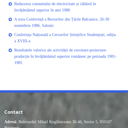
Reducerea consumului de electricitate și căldură în
învățământul superior în anii 1980
A treia Conferință a Rectorilor din Țările Balcanice, 26-30
noiembrie 1986, Salonic
Conferința Națională a Cercurilor Științifice Studențești, ediția
a XVIII-a
Rezultatele valorice ale activității de cercetare-proiectare-
producție în învățământul superior românesc pe perioada 1981-
1985
Contact
Adresă
: Bulevardul Mihail Kogălniceanu 36-46, Sector 5, 050107
București