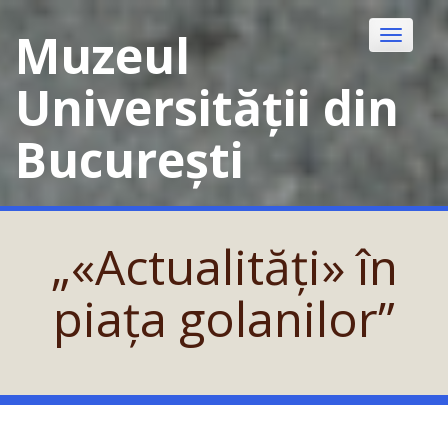
Skip
to
Muzeul
Toggle
content
navigatio
Universității din
București
„«Actualități» în
piața golanilor”