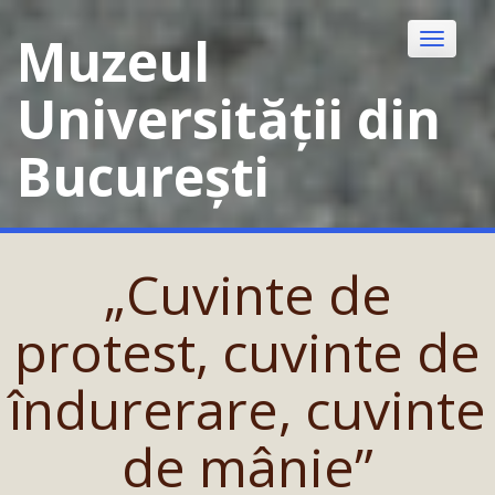
Skip
to
Muzeul
Toggle
content
navigatio
Universității din
București
„Cuvinte de
protest, cuvinte de
îndurerare, cuvinte
de mânie”