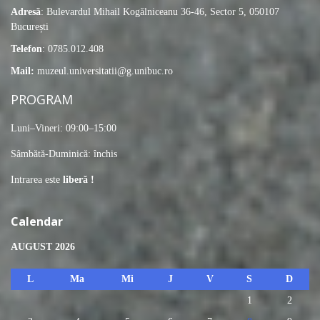
Adresă
: Bulevardul Mihail Kogălniceanu 36-46, Sector 5, 050107
București
Telefon
: 0785.012.408
Mail:
muzeul.universitatii@g.unibuc.ro
PROGRAM
Luni–Vineri: 09:00–15:00
Sâmbătă-Duminică: închis
Intrarea este
liberă !
Calendar
AUGUST 2026
L
Ma
Mi
J
V
S
D
1
2