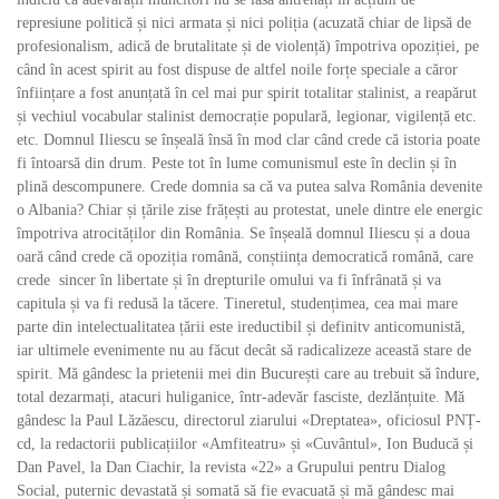
represiune politică și nici armata și nici poliția (acuzată chiar de lipsă de
profesionalism, adică de brutalitate și de violență) împotriva opoziției, pe
când în acest spirit au fost dispuse de altfel noile forțe speciale a căror
înființare a fost anunțată în cel mai pur spirit totalitar stalinist, a reapărut
și vechiul vocabular stalinist democrație populară, legionar, vigilență etc.
etc. Domnul Iliescu se înșeală însă în mod clar când crede că istoria poate
fi întoarsă din drum. Peste tot în lume comunismul este în declin și în
plină descompunere. Crede domnia sa că va putea salva România devenite
o Albania? Chiar și țările zise frățești au protestat, unele dintre ele energic
împotriva atrocităților din România. Se înșeală domnul Iliescu și a doua
oară când crede că opoziția română, conștiința democratică română, care
crede sincer în libertate și în drepturile omului va fi înfrânată și va
capitula și va fi redusă la tăcere. Tineretul, studențimea, cea mai mare
parte din intelectualitatea țării este ireductibil și definitv anticomunistă,
iar ultimele evenimente nu au făcut decât să radicalizeze această stare de
spirit. Mă gândesc la prietenii mei din București care au trebuit să îndure,
total dezarmați, atacuri huliganice, într-adevăr fasciste, dezlănțuite. Mă
gândesc la Paul Lăzăescu, directorul ziarului «Dreptatea», oficiosul PNȚ-
cd, la redactorii publicațiilor «Amfiteatru» și «Cuvântul», Ion Buducă și
Dan Pavel, la Dan Ciachir, la revista «22» a Grupului pentru Dialog
Social, puternic devastată și somată să fie evacuată și mă gândesc mai