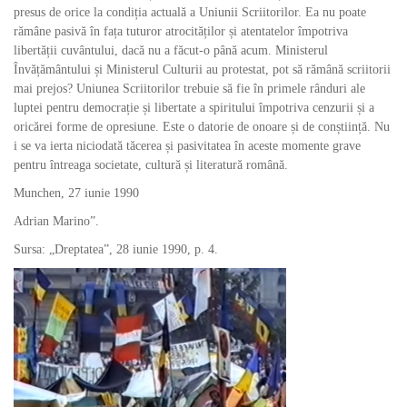
presus de orice la condiția actuală a Uniunii Scriitorilor. Ea nu poate
rămâne pasivă în fața tuturor atrocităților și atentatelor împotriva
libertății cuvântului, dacă nu a făcut-o până acum. Ministerul
Învățământului și Ministerul Culturii au protestat, pot să rămână scriitorii
mai prejos? Uniunea Scriitorilor trebuie să fie în primele rânduri ale
luptei pentru democrație și libertate a spiritului împotriva cenzurii și a
oricărei forme de opresiune. Este o datorie de onoare și de conștiință. Nu
i se va ierta niciodată tăcerea și pasivitatea în aceste momente grave
pentru întreaga societate, cultură și literatură română.
Munchen, 27 iunie 1990
Adrian Marino”.
Sursa: „Dreptatea”, 28 iunie 1990, p. 4.