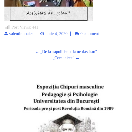
Post Views:
441
valentin.maier
iunie 4, 2020
0 comment
Post
←
„De la «apolitism» la neofascism”
navigation
„Comunicat”
→