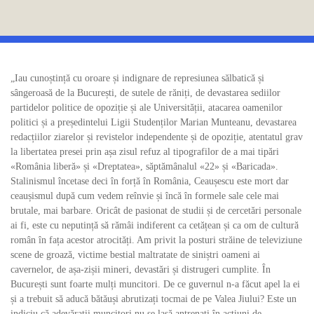
„Iau cunoștință cu oroare și indignare de represiunea sălbatică și
sângeroasă de la București, de sutele de răniți, de devastarea sediilor
partidelor politice de opoziție și ale Universității, atacarea oamenilor
politici și a președintelui Ligii Studenților Marian Munteanu, devastarea
redacțiilor ziarelor și revistelor independente și de opoziție, atentatul grav
la libertatea presei prin așa zisul refuz al tipografilor de a mai tipări
«România liberă» și «Dreptatea», săptămânalul «22» și «Baricada».
Stalinismul încetase deci în forță în România, Ceaușescu este mort dar
ceaușismul după cum vedem reînvie și încă în formele sale cele mai
brutale, mai barbare. Oricât de pasionat de studii și de cercetări personale
ai fi, este cu neputință să rămâi indiferent ca cetățean și ca om de cultură
român în fața acestor atrocități. Am privit la posturi străine de televiziune
scene de groază, victime bestial maltratate de siniștri oameni ai
cavernelor, de așa-zișii mineri, devastări și distrugeri cumplite. În
București sunt foarte mulți muncitori. De ce guvernul n-a făcut apel la ei
și a trebuit să aducă bătăuși abrutizați tocmai de pe Valea Jiului? Este un
indiciu că adevărații muncitori nu se lasă antrenați în acțiuni de