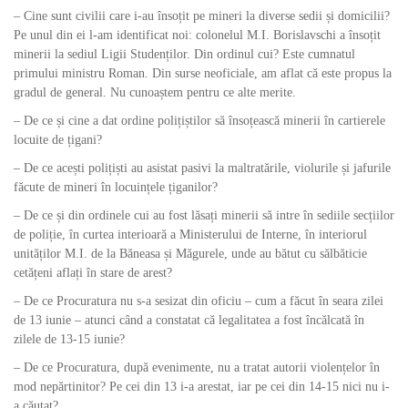
– Cine sunt civilii care i-au însoțit pe mineri la diverse sedii și domicilii?
Pe unul din ei l-am identificat noi: colonelul M.I. Borislavschi a însoțit
minerii la sediul Ligii Studenților. Din ordinul cui? Este cumnatul
primului ministru Roman. Din surse neoficiale, am aflat că este propus la
gradul de general. Nu cunoaștem pentru ce alte merite.
– De ce și cine a dat ordine polițiștilor să însoțească minerii în cartierele
locuite de țigani?
– De ce acești polițiști au asistat pasivi la maltratările, violurile și jafurile
făcute de mineri în locuințele țiganilor?
– De ce și din ordinele cui au fost lăsați minerii să intre în sediile secțiilor
de poliție, în curtea interioară a Ministerului de Interne, în interiorul
unităților M.I. de la Băneasa și Măgurele, unde au bătut cu sălbăticie
cetățeni aflați în stare de arest?
– De ce Procuratura nu s-a sesizat din oficiu – cum a făcut în seara zilei
de 13 iunie – atunci când a constatat că legalitatea a fost încălcată în
zilele de 13-15 iunie?
– De ce Procuratura, după evenimente, nu a tratat autorii violențelor în
mod nepărtinitor? Pe cei din 13 i-a arestat, iar pe cei din 14-15 nici nu i-
a căutat?