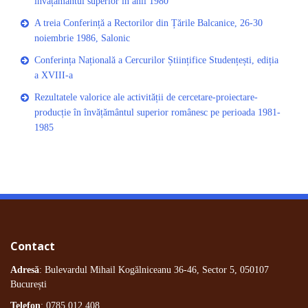
învățământul superior în anii 1980
A treia Conferință a Rectorilor din Țările Balcanice, 26-30
noiembrie 1986, Salonic
Conferința Națională a Cercurilor Științifice Studențești, ediția
a XVIII-a
Rezultatele valorice ale activității de cercetare-proiectare-
producție în învățământul superior românesc pe perioada 1981-
1985
Contact
Adresă
: Bulevardul Mihail Kogălniceanu 36-46, Sector 5, 050107
București
Telefon
: 0785.012.408