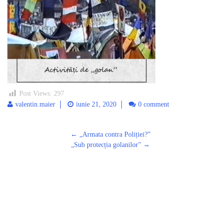
Post Views:
297
valentin.maier
iunie 21, 2020
0 comment
Post
←
„Armata contra Poliției?”
navigation
„Sub protecția golanilor”
→