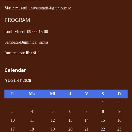
Mail:
muzeul.universitatii@g.unibuc.ro
PROGRAM
Luni–Vineri: 09:00–15:00
Sâmbătă-Duminică: închis
Intrarea este
liberă !
Calendar
AUGUST 2026
L
Ma
Mi
J
V
S
D
1
2
3
4
5
6
7
8
9
10
11
12
13
14
15
16
17
18
19
20
21
22
23