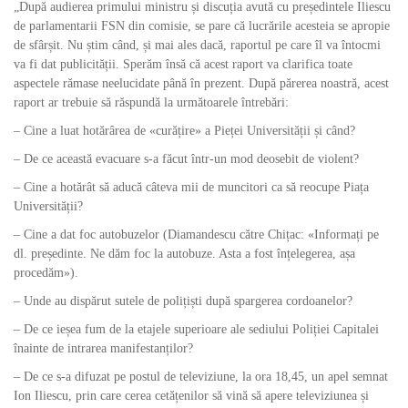
„După audierea primului ministru și discuția avută cu președintele Iliescu
de parlamentarii FSN din comisie, se pare că lucrările acesteia se apropie
de sfârșit. Nu știm când, și mai ales dacă, raportul pe care îl va întocmi
va fi dat publicității. Sperăm însă că acest raport va clarifica toate
aspectele rămase neelucidate până în prezent. După părerea noastră, acest
raport ar trebuie să răspundă la următoarele întrebări:
– Cine a luat hotărârea de «curățire» a Pieței Universității și când?
– De ce această evacuare s-a făcut într-un mod deosebit de violent?
– Cine a hotărât să aducă câteva mii de muncitori ca să reocupe Piața
Universității?
– Cine a dat foc autobuzelor (Diamandescu către Chițac: «Informați pe
dl. președinte. Ne dăm foc la autobuze. Asta a fost înțelegerea, așa
procedăm»).
– Unde au dispărut sutele de polițiști după spargerea cordoanelor?
– De ce ieșea fum de la etajele superioare ale sediului Poliției Capitalei
înainte de intrarea manifestanților?
– De ce s-a difuzat pe postul de televiziune, la ora 18,45, un apel semnat
Ion Iliescu, prin care cerea cetățenilor să vină să apere televiziunea și