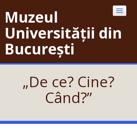
Skip
to
Muzeul
Toggle
content
navigatio
Universității din
București
„De ce? Cine?
Când?”