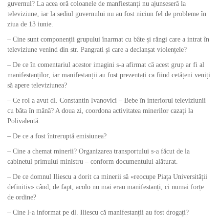
guvernul? La acea oră coloanele de manfiestanți nu ajunseseră la
televiziune, iar la sediul guvernului nu au fost niciun fel de probleme în
ziua de 13 iunie.
– Cine sunt componenții grupului înarmat cu bâte și răngi care a intrat în
televiziune venind din str. Pangrati și care a declanșat violențele?
– De ce în comentariul acestor imagini s-a afirmat că acest grup ar fi al
manifestanților, iar manifestanții au fost prezentați ca fiind cetățeni veniți
să apere televiziunea?
– Ce rol a avut dl. Constantin Ivanovici – Bebe în interiorul televiziunii
cu bâta în mână? A doua zi, coordona activitatea minerilor cazați la
Polivalentă.
– De ce a fost întreruptă emisiunea?
– Cine a chemat minerii? Organizarea transportului s-a făcut de la
cabinetul primului ministru – conform documentului alăturat.
– De ce domnul Iliescu a dorit ca minerii să «reocupe Piața Universității
definitiv» când, de fapt, acolo nu mai erau manifestanți, ci numai forțe
de ordine?
– Cine l-a informat pe dl. Iliescu că manifestanții au fost drogați?