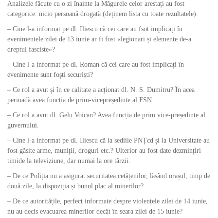
Analizele făcute cu o zi înainte la Măgurele celor arestați au fost
categorice: nicio persoană drogată (deținem lista cu toate rezultatele).
– Cine l-a informat pe dl. Iliescu că cei care au fsot implicați în
evenimentele zilei de 13 iunie ar fi fost «legionari și elemente de-a
dreptul fasciste»?
– Cine l-a informat pe dl. Roman că cei care au fost implicați în
evenimente sunt foști securiști?
– Ce rol a avut și în ce calitate a acționat dl. N. S. Dumitru? În acea
perioadă avea funcția de prim-vicepreședinte al FSN.
– Ce rol a avut dl. Gelu Voican? Avea funcția de prim vice-președinte al
guvernului.
– Cine l-a informat pe dl. Iliescu că la sediile PNȚcd și la Universitate au
fost găsite arme, muniții, droguri etc.? Ulterior au fost date dezmințiri
timide la televiziune, dar numai la ore târzii.
– De ce Poliția nu a asigurat securitatea cetățenilor, lăsând orașul, timp de
două zile, la dispoziția și bunul plac al minerilor?
– De ce autoritățile, perfect informate despre violențele zilei de 14 iunie,
nu au decis evacuarea minerilor decât în seara zilei de 15 iunie?