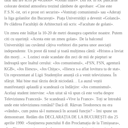
tatăl său are scris pe «ecuson»: «Golan mare». Din loc în loc pancarde
colorate destind atmosfera trezind zâmbete de aprobare: «Cine este
F.S.N.-ist, ori e prost ori securist» «Vomitați comunismul» sau «Aderați
la liga golanilor din București». Piața Universității a devenit «Golancă».
Pe clădirea Facultății de Arhitectură stă scris: «Facultate de golani».
Un zmeu este înălțat la 10-20 de metri deasupra capetelor noastre. Putem
citi cu ușurință: «Acesta este un zmeu golan». De la balconul
Universității iau cuvântul câțiva vorbitori din partea unor asociații
independente. Un preot dă tonul și toată mulțimea cântă: «Hristos a înviat
din morți…». Lozinci orale scandate din zeci de mii de piepturi se
îndreaptă spre înaltul cerului: «Jos comunismul», «FSN, FSN, agentură
KGB», «Jos Iliescu», «Jos Chițac», «Iliescu s-a aflat lovitura ta de stat».
Un reprezentant al Ligii Studenților anunță că a venit televiziunea. În
sfârșit. Mai bine mai târziu decât niciodată… La auzul veștii
manifestanții aplaudă și scandează cu îndârjire: «Jos comunismul».
Același student intervine: «Am uitat să vă spun că este vorba despre
Televiziunea Franceză». Se scandează «Vive la France». Toți se întreabă
unde este televiziunea română? Dacă dl. Răzvan Teodorescu nu era
«vândut», cum putea să-l numească în această funcție? – îmi spune un
demonstrant. Redăm din DECLARAȚIA DE LA BUCUREȘTI din 25
aprilie 1990: «Susținerea punctului 8 din Proclamația de la Timișoara»,