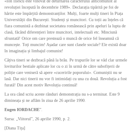
«Ion Iliescu este vinovat de deturnarea caracterului anticomunist al
revoluției începută în decembrie 1989». Declarația tipărită pe foi de
hârtie este împărțită demonstranților. Mulți, foarte mulți tineri în Piața
Universității din București. Studenți și muncitori. Cu toții au înțeles că
fiara comunistă a dezbinat societatea românească prin apeluri la lupta de
clasă, făcând diferențieri între muncitori, intelectuali etc. Minciună
sfruntată! Orice om care prestează o muncă de orice fel înseamnă că
muncește. Toți muncim! Așadar care sunt clasele sociale? Ele există doar
în imaginația și limbajul comunist!
Câțiva tineri se dezbracă până la brâu. Pe trupurile lor se văd clar urmele
loviturilor bestiale aplicate lor cu o zi în urmă de către subofițerii de
poliție care veniseră să apere «cuceririle poporului». Comuniștii nu se
lasă. Dar nici tinerii nu vor fi intimidați cu una cu două. Revoluția a fost
furată! Din acest motiv Revoluția continuă!
La ora când scriu aceste rânduri demonstrația nu s-a terminat. Este 9
dimineața și ne aflăm în ziua de 26 aprilie 1990.
Eugen IORDACHE
”.
Sursa: „Viitorul”, 26 aprilie 1990, p. 2.
[Diana Tița]