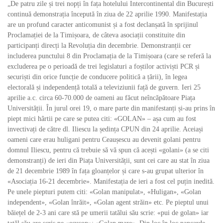
„De patru zile și trei nopți în fața hotelului Intercontinental din București
continuă demonstrația începută în ziua de 22 aprilie 1990. Manifestația
are un profund caracter anticomunist și a fost declanșată în sprijinul
Proclamației de la Timișoara, de câteva asociații constituite din
participanți direcți la Revoluția din decembrie. Demonstranții cer
includerea punctului 8 din Proclamația de la Timișoara (care se referă la
excluderea pe o perioadă de trei legislaturi a foștilor activiști PCR și
securiști din orice funcție de conducere politică a țării), în legea
electorală și independență totală a televiziunii față de guvern. Ieri 25
aprilie a.c. circa 60-70.000 de oameni au făcut neîncăpătoare Piața
Universității. În jurul orei 19, o mare parte din manifestanți și-au prins în
piept mici hârtii pe care se putea citi: «GOLAN» – așa cum au fost
invectivați de către dl. Iliescu la ședința CPUN din 24 aprilie. Aceiași
oameni care erau huligani pentru Ceaușescu au devenit golani pentru
domnul Iliescu, pentru că trebuie să vă spun că acești «golani» (a se citi
demonstranți) de ieri din Piața Universității, sunt cei care au stat în ziua
de 21 decembrie 1989 în fața gloanțelor și care s-au grupat ulterior în
«Asociația 16-21 decembrie». Manifestația de ieri a fost cel puțin inedită.
Pe unele piepturi putem citi: «Golan manipulat», «Huligan», «Golan
independent», «Golan înrăit», «Golan agent străin» etc. Pe pieptul unui
băiețel de 2-3 ani care stă pe umerii tatălui său scrie: «pui de golan» iar