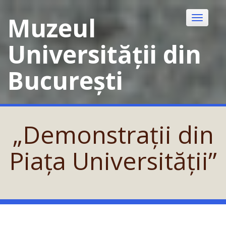
Skip
to
Muzeul
Toggle
content
navigatio
Universității din
București
„Demonstrații din
Piața Universității”