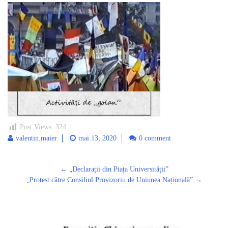
Post Views:
324
valentin.maier
mai 13, 2020
0 comment
Post
←
„Declarații din Piața Universității”
navigation
„Protest către Consiliul Provizoriu de Uniunea Naționalăˮ
→