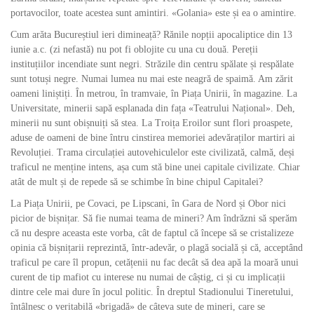
portavocilor, toate acestea sunt amintiri. «Golania» este și ea o amintire.
Cum arăta Bucureștiul ieri dimineață? Rănile nopții apocaliptice din 13
iunie a.c. (zi nefastă) nu pot fi oblojite cu una cu două. Pereții
instituțiilor incendiate sunt negri. Străzile din centru spălate și respălate
sunt totuși negre. Numai lumea nu mai este neagră de spaimă. Am zărit
oameni liniștiți. În metrou, în tramvaie, în Piața Unirii, în magazine. La
Universitate, minerii sapă esplanada din fața «Teatrului Național». Deh,
minerii nu sunt obișnuiți să stea. La Troița Eroilor sunt flori proaspete,
aduse de oameni de bine întru cinstirea memoriei adevăraților martiri ai
Revoluției. Trama circulației autovehiculelor este civilizată, calmă, deși
traficul ne menține intens, așa cum stă bine unei capitale civilizate. Chiar
atât de mult și de repede să se schimbe în bine chipul Capitalei?
La Piața Unirii, pe Covaci, pe Lipscani, în Gara de Nord și Obor nici
picior de bișnițar. Să fie numai teama de mineri? Am îndrăzni să sperăm
că nu despre aceasta este vorba, cât de faptul că începe să se cristalizeze
opinia că bișnițarii reprezintă, într-adevăr, o plagă socială și că, acceptând
traficul pe care îl propun, cetățenii nu fac decât să dea apă la moară unui
curent de tip mafiot cu interese nu numai de câștig, ci și cu implicații
dintre cele mai dure în jocul politic. În dreptul Stadionului Tineretului,
întâlnesc o veritabilă «brigadă» de câteva sute de mineri, care se