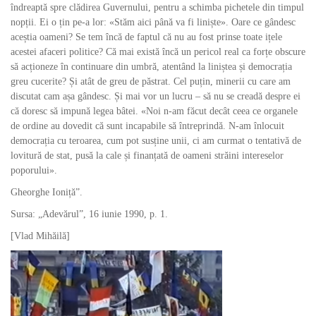
îndreaptă spre clădirea Guvernului, pentru a schimba pichetele din timpul
nopții. Ei o țin pe-a lor: «Stăm aici până va fi liniște». Oare ce gândesc
aceștia oameni? Se tem încă de faptul că nu au fost prinse toate ițele
acestei afaceri politice? Că mai există încă un pericol real ca forțe obscure
să acționeze în continuare din umbră, atentând la liniștea și democrația
greu cucerite? Și atât de greu de păstrat. Cel puțin, minerii cu care am
discutat cam așa gândesc. Și mai vor un lucru – să nu se creadă despre ei
că doresc să impună legea bâtei. «Noi n-am făcut decât ceea ce organele
de ordine au dovedit că sunt incapabile să întreprindă. N-am înlocuit
democrația cu teroarea, cum pot susține unii, ci am curmat o tentativă de
lovitură de stat, pusă la cale și finanțată de oameni străini intereselor
poporului».
Gheorghe Ionițăˮ.
Sursa: „Adevărul”, 16 iunie 1990, p. 1.
[Vlad Mihăilă]