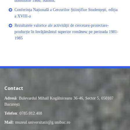
noiembrie 1986, Salonic
Conferința Națională a Cercurilor Științifice Studențești, ediția
a XVIII-a
Rezultatele valorice ale activității de cercetare-proiectare-
producție în învățământul superior românesc pe perioada 1981-
1985
Contact
Adresă
: Bulevardul Mihail Kogălniceanu 36-46, Sector 5, 050107
București
Telefon
: 0785.012.408
Mail:
muzeul.universitatii@g.unibuc.ro