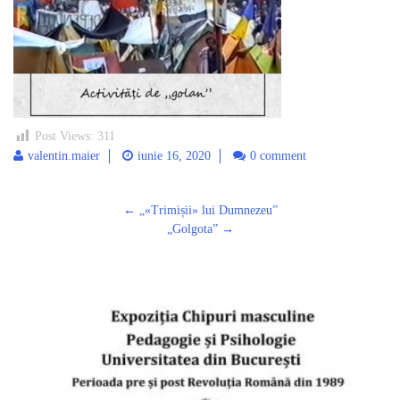
Post Views:
311
valentin.maier
iunie 16, 2020
0 comment
Post
←
„«Trimișii» lui Dumnezeuˮ
navigation
„Golgota”
→