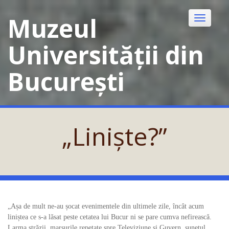
Skip
to
Muzeul
Toggle
content
navigatio
Universității din
București
„Liniște?”
„Așa de mult ne-au șocat evenimentele din ultimele zile, încât acum
liniștea ce s-a lăsat peste cetatea lui Bucur ni se pare cumva nefirească.
Larma străzii, marșurile repetate spre Televiziune și Guvern, sunetul