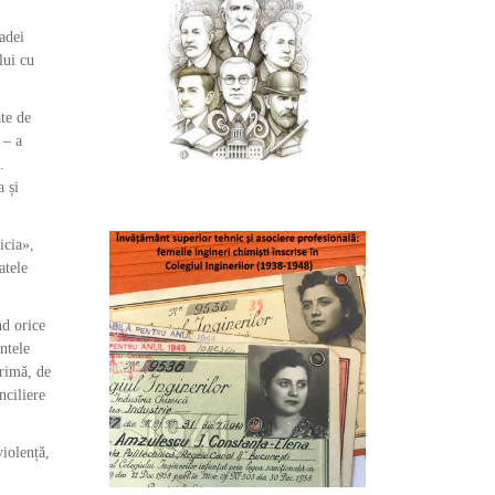
adei
lui cu
te de
 – a
.
a și
icia»,
atele
nd orice
entele
rimă, de
nciliere
iolență,