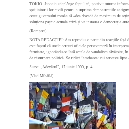
TOKIO. Japonia «deplânge faptul că, potrivit tuturor informați
sprijinitorii lor civili pentru a suprima demonstrațiile antigu
cerut guvernului român să «dea dovadă de maximum de reține
soluționa pașnic actuala criză și va instaura o democrație aut
(Rompres)
NOTA REDACȚIEI: Am reprodus o parte din reacțiile față de e
este faptul că unele cercuri oficiale perseverează în interpret
fermitate, ignorându-se însă actele de vandalism săvârșite, în
de răsturnare politică. Se ridică întrebarea: cui servește lips
Sursa: „Adevărul”, 17 iunie 1990, p. 4.
[Vlad Mihăilă]