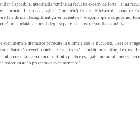
ilor disponibile, autoritățile române au făcut uz excesiv de forță», și au recur
vernamentale. Într-o declarație dată publicității vineri, Ministerul japonez de Ex
re față de manifestațiile antiguvernamentale». «Japonia speră că guvernul Ro
entică, întemeiată pe domnia legii și pe respectarea drepturilor omului».
venimentele dramatice petrecute în ultimele zile la București. Ceea ce atrage
area unilaterală a evenimentelor. Se reproșează autorităților românești excese de
 mod premeditat, contra unor instituții publice esențiale, în cadrul unei evidente
a de obiectivitate în prezentarea evenimentelor?”