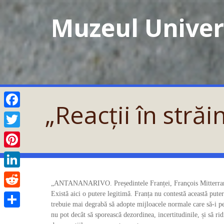
Skip
Muzeul Univers
to
content
„Reacții în str
Facebook
Twitter
Pinterest
LinkedIn
„ANTANANARIVO. Președintele Franței, François Mitterrand, 
Există aici o putere legitimă. Franța nu contestă această put
Reddit
trebuie mai degrabă să adopte mijloacele normale care să-i pe
nu pot decât să sporească dezordinea, incertitudinile, și să ri
Partajează