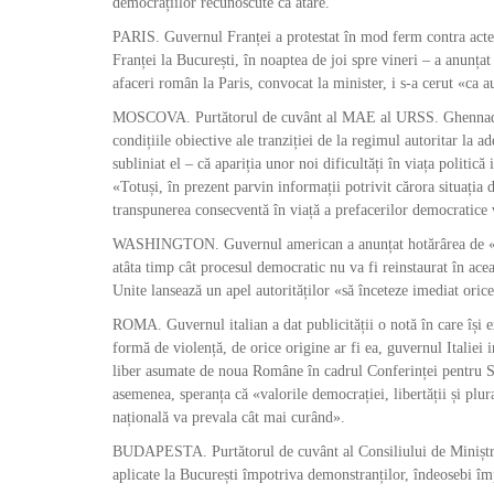
democrațiilor recunoscute ca atare.
PARIS. Guvernul Franței a protestat în mod ferm contra acte
Franței la București, în noaptea de joi spre vineri – a anunța
afaceri român la Paris, convocat la minister, i s-a cerut «ca aut
MOSCOVA. Purtătorul de cuvânt al MAE al URSS. Ghennadi Gh
condițiile obiective ale tranziției de la regimul autoritar la a
subliniat el – că apariția unor noi dificultăți în viața politic
«Totuși, în prezent parvin informații potrivit cărora situația
transpunerea consecventă în viață a prefacerilor democratice 
WASHINGTON. Guvernul american a anunțat hotărârea de «a s
atâta timp cât procesul democratic nu va fi reinstaurat în acea
Unite lansează un apel autorităților «să înceteze imediat oric
ROMA. Guvernul italian a dat publicității o notă în care îș
formă de violență, de orice origine ar fi ea, guvernul Italiei i
liber asumate de noua Române în cadrul Conferinței pentru S
asemenea, speranța că «valorile democrației, libertății și plur
națională va prevala cât mai curând».
BUDAPESTA. Purtătorul de cuvânt al Consiliului de Miniștri 
aplicate la București împotriva demonstranților, îndeosebi î