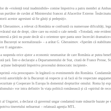
lor de «violență total inadmisibile» comise împotriva a patru membri ai Ambas
t un purtător de cuvânt al Ministerului francez al Afacerilor Externe. Însărcinatu
orii acestor agresiuni să fie găsiți și pedepsiți».
erasimov, a relevat că România se confruntă cu numeroase dificultăți, lega
devăratul stat de drept, către care nu există o cale netedă. «Totodată, este evident
ă internă a țării nu poate decât să o orienteze spre panta unor încercări dramatice»
 din București se normalizează» – a arătat G. Gherasimov. «Sperăm că stabilitate
vor fi asigurate».
uspenda orice ajutor a economic neumanitar de care România ar putea benef
stă țară. Într-o declarație a Departamentului de Stat, citată de France Presse, St
e acțiune îndreptată împotriva procesului democratic incipient».
i exprimă «via preocupare» în legătură cu evenimentele din România. Condamnâ
nvită autoritățile de la București să respecte și să facă să fie respectate angajam
ecuritate și Cooperare în Europa în domeniul drepturilor omului. Roma își exp
alismului» vor intra definitiv în viața politică românească și că «spiritul de reco
al Ungariei, a declarat că guvernul ungar condamnă toate măsurile bazate pe v
mpotriva tineretului neînarmat – relatează agenția MTL.