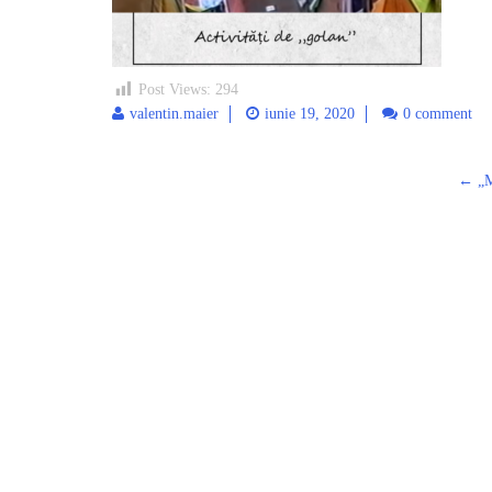
Post Views:
294
valentin.maier
iunie 19, 2020
0 comment
←
„M
Post
navigation