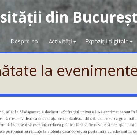
ității din Bucureșt
Despre noi
Activități
Expoziții digitale
ăinătate la eveniment
aflat în Madagascar, a declarat: «Sufragiul universal s-a exprimat recent în
ere. Dar este evident că democrația se implantează dificil. Consider că guvernul
rmită îndeosebi să mențină ordinea publică fără să fie nevoie să recurgă la mij
dice pe români să renunțe la violență dacă doresc să poată intra cu adevărat în ce