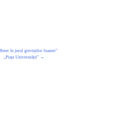
ister în jurul greviștilor foamei”
„Piața Universității”
→