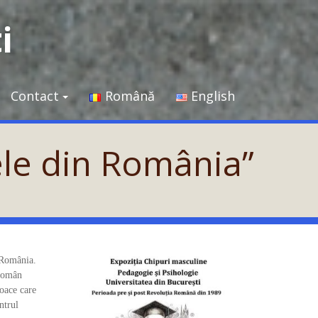
i
Contact
Română
English
ele din România”
 România.
 român
loace care
ntrul