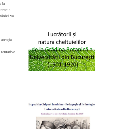
s la
terne a
mâniei va
 atenția
 tentative