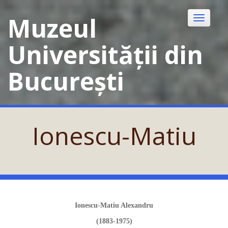
Skip
to
Muzeul
Toggle
content
navigatio
Universității din
București
Ionescu-Matiu
Ionescu-Matiu Alexandru
(1883-1975)