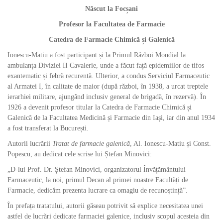
Născut la Focșani
Profesor la Facultatea de Farmacie
Catedra de Farmacie Chimică și Galenică
Ionescu-Matiu a fost participant și la Primul Război Mondial la
ambulanța Diviziei II Cavalerie, unde a făcut față epidemiilor de tifos
exantematic și febră recurentă. Ulterior, a condus Serviciul Farmaceutic
al Armatei I, în calitate de maior (după război, în 1938, a urcat treptele
ierarhiei militare, ajungând inclusiv general de brigadă, în rezervă). În
1926 a devenit profesor titular la Catedra de Farmacie Chimică și
Galenică de la Facultatea Medicină și Farmacie din Iași, iar din anul 1934
a fost transferat la București.
Autorii lucrării
Tratat de farmacie galenică
, Al. Ionescu-Matiu și Const.
Popescu, au dedicat cele scrise lui Ștefan Minovici:
„D-lui Prof. Dr. Ștefan Minovici, organizatorul Învățământului
Farmaceutic, la noi, primul Decan al primei noastre Facultăți de
Farmacie, dedicăm prezenta lucrare ca omagiu de recunoștință”.
În prefața tratatului, autorii găseau potrivit să explice necesitatea unei
astfel de lucrări dedicate farmaciei galenice, inclusiv scopul acesteia din