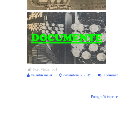
Post Views:
604
valentin.maier
decembrie 6, 2019
0 commen
Post
Fotografii istoric
navigation