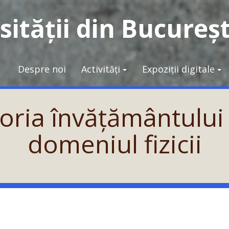
ității din Bucureșt
Despre noi
Activități
Expoziții digitale
oria învățământului ș
domeniul fizicii