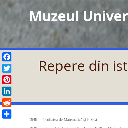
Skip
Muzeul Univers
to
content
Repere din ist
Facebook
Twitter
Pinterest
LinkedIn
Reddit
1948 – Facultatea de Matematică și Fizică
Partajează