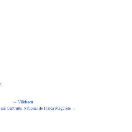
t
←
Vlădescu
e ale Centrului Național de Fizică Măgurele
→