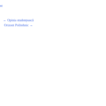
nt
←
Opinia studențească
Orizont Politehnic
→