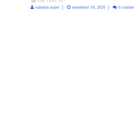
Post Views:
367
valentin.maier
noiembrie 10, 2020
0 comme
Post
navigation