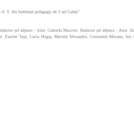
ui A. S. din Institutul pedagogic de 3 ani Galați”.
Redactor șef adjunct – Asist. Gabriela Macovei. Redactor șef adjunct – Asist. A
ist. Enache Tașu, Lucia Hogaș, Marcela Alexandru, Constantin Mocanu, Ion 