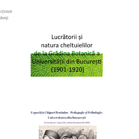
ncționat
denți