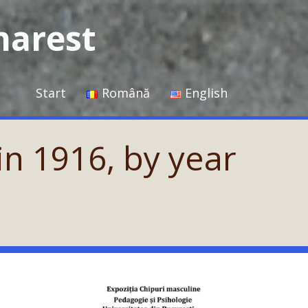
harest
Start
Română
English
in 1916, by year