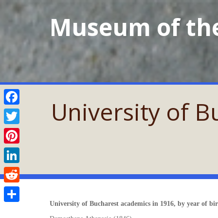
Skip
Museum of the
to
content
University of B
Facebook
Twitter
Pinterest
LinkedIn
Reddit
University of Bucharest academics in 1916, by year of bi
Share