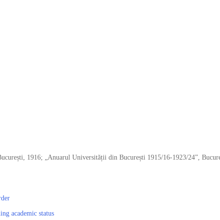
București, 1916; „Anuarul Universității din București 1915/16-1923/24”, Bucure
rder
ning academic status