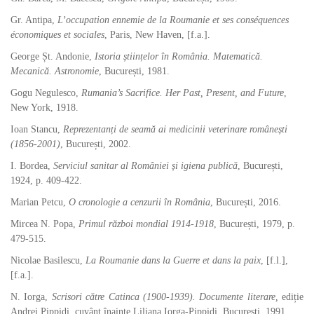
Gr. Antipa,
L’occupation ennemie de la Roumanie et ses conséquences
économiques et sociales
, Paris, New Haven, [f.a.].
George Șt. Andonie,
Istoria științelor în România. Matematică.
Mecanică. Astronomie
, București, 1981.
Gogu Negulesco,
Rumania’
s Sacrifice. Her Past, Present, and Future
,
New York, 1918.
Ioan Stancu,
Reprezentanți de seamă ai medicinii veterinare românești
(1856-2001)
, București, 2002.
I. Bordea,
Serviciul sanitar al României și igiena publică
, București,
1924, p. 409-422.
Marian Petcu,
O cronologie a cenzurii în România
, București, 2016.
Mircea N. Popa,
Primul război mondial 1914-1918
, București, 1979, p.
479-515.
Nicolae Basilescu,
La Roumanie dans la Guerre et dans la paix
, [f.l.],
[f.a.].
N. Iorga,
Scrisori către Catinca (1900-1939). Documente literare,
ediție
Andrei Pippidi, cuvânt înainte Liliana Iorga-Pippidi, București, 1991.