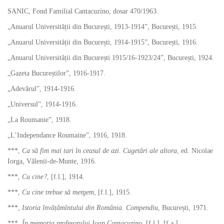
SANIC, Fond Familial Cantacuzino, dosar 470/1963.
„Anuarul Universității din București, 1913-1914”, București, 1915.
„Anuarul Universității din București, 1914-1915”, București, 1916.
„Anuarul Universității din București 1915/16-1923/24”, București, 1924.
„Gazeta Bucureștilor”, 1916-1917.
„Adevărul”, 1914-1916.
„Universul”, 1914-1916.
„La Roumanie”, 1918.
„L’Independance Roumaine”, 1916, 1918.
***,
Ca să fim mai tari în ceasul de azi. Cugetări ale altora
, ed. Nicolae
Iorga, Vălenii-de-Munte, 1916.
***,
Cu cine?
, [f.l.], 1914.
***,
Cu cine trebue să mergem
, [f.l.], 1915.
***,
Istoria învățămîntului din România. Compendiu
, București, 1971.
***,
În memoria profesorului Ioan Cantacuzino
, [f.l.], [f.a.].