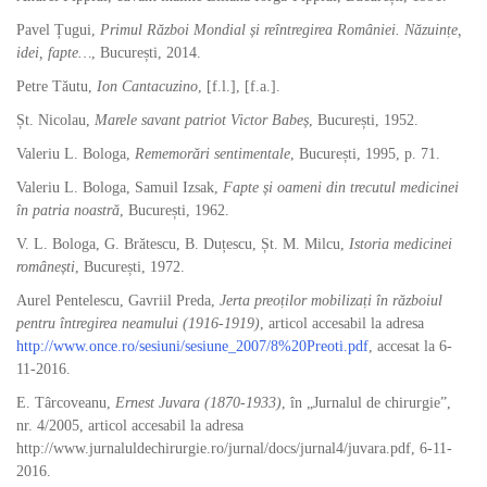
Pavel Țugui,
Primul Război Mondial și reîntregirea României. Năzuințe,
idei, fapte…
, București, 2014.
Petre Tăutu,
Ion Cantacuzino
, [f.l.], [f.a.].
Șt. Nicolau,
Marele savant patriot Victor Babeș
, București, 1952.
Valeriu L. Bologa,
Rememorări sentimentale
, București, 1995, p. 71.
Valeriu L. Bologa, Samuil Izsak,
Fapte și oameni din trecutul medicinei
în patria noastră
, București, 1962.
V. L. Bologa, G. Brătescu, B. Duțescu, Șt. M. Milcu,
Istoria medicinei
românești
, București, 1972.
Aurel Pentelescu, Gavriil Preda,
Jerta preoților mobilizați în războiul
pentru întregirea neamului (1916-1919)
, articol accesabil la adresa
http://www.once.ro/sesiuni/sesiune_2007/8%20Preoti.pdf
, accesat la 6-
11-2016.
E. Târcoveanu,
Ernest Juvara (1870-1933)
, în „Jurnalul de chirurgie”,
nr. 4/2005, articol accesabil la adresa
http://www.jurnaluldechirurgie.ro/jurnal/docs/jurnal4/juvara.pdf, 6-11-
2016.