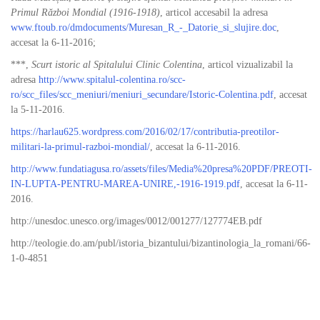
Primul Război Mondial (1916-1918)
, articol accesabil la adresa
www.ftoub.ro/dmdocuments/Muresan_R_-_Datorie_si_slujire.doc
,
accesat la 6-11-2016;
***,
Scurt istoric al Spitalului Clinic Colentina
, articol vizualizabil la
adresa
http://www.spitalul-colentina.ro/scc-
ro/scc_files/scc_meniuri/meniuri_secundare/Istoric-Colentina.pdf
, accesat
la 5-11-2016.
https://harlau625.wordpress.com/2016/02/17/contributia-preotilor-
militari-la-primul-razboi-mondial/
, accesat la 6-11-2016.
http://www.fundatiagusa.ro/assets/files/Media%20presa%20PDF/PREOTI-
IN-LUPTA-PENTRU-MAREA-UNIRE,-1916-1919.pdf
, accesat la 6-11-
2016.
http://unesdoc.unesco.org/images/0012/001277/127774EB.pdf
http://teologie.do.am/publ/istoria_bizantului/bizantinologia_la_romani/66-
1-0-4851