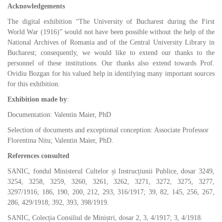
Acknowledgements
The digital exhibition “The University of Bucharest during the First
World War (1916)” would not have been possible without the help of the
National Archives of Romania and of the Central University Library in
Bucharest; consequently, we would like to extend our thanks to the
personnel of these institutions. Our thanks also extend towards Prof.
Ovidiu Bozgan for his valued help in identifying many important sources
for this exhibition.
Exhibition made by
:
Documentation: Valentin Maier, PhD
Selection of documents and exceptional conception: Associate Professor
Florentina Nitu; Valentin Maier, PhD.
References consulted
SANIC, fondul Ministerul Cultelor și Instrucțiunii Publice, dosar 3249,
3254, 3258, 3259, 3260, 3261, 3262, 3271, 3272, 3275, 3277,
3297/1916; 186, 190, 200, 212, 293, 316/1917; 39, 82, 145, 256, 267,
286, 429/1918; 392, 393, 398/1919.
SANIC, Colecția Consiliul de Miniștri, dosar 2, 3, 4/1917; 3, 4/1918.