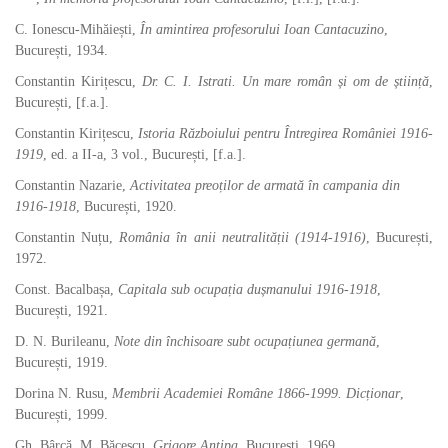
C. Ionescu-Mihăiești,
În amintirea profesorului Ioan Cantacuzino
,
București, 1934.
Constantin Kirițescu,
Dr. C. I. Istrati. Un mare român și om de știință
,
București, [f.a.].
Constantin Kirițescu,
Istoria Războiului pentru Întregirea României 1916-
1919
, ed. a II-a, 3 vol., București, [f.a.].
Constantin Nazarie,
Activitatea preoților de armată în campania din
1916-1918
, București, 1920.
Constantin Nuțu,
România în anii neutralității (1914-1916)
, București,
1972.
Const. Bacalbașa,
Capitala sub ocupația dușmanului 1916-1918
,
București, 1921.
D. N. Burileanu,
Note din închisoare subt ocupațiunea germană
,
București, 1919.
Dorina N. Rusu,
Membrii Academiei Române 1866-1999. Dicționar
,
București, 1999.
Gh. Bârcă, M. Băcescu,
Grigore Antipa
, București, 1969.