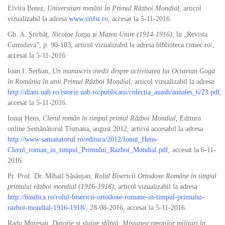
Elvira Botez,
Universitari români în Primul Război Mondial
, articol
vizualizabil la adresa
www.crifst.ro
, accesat la 5-11-2016.
Gh. A. Știrbăț,
Nicolae Iorga și Marea Unire (1914-1916)
, în „Revista
Cumidava”, p. 90-103, articol vizualizabil la adresa biblioteca.cimec.ro/,
accesat la 5-11-2016.
Ioan I. Serban,
Un manuscris inedit despre activitatea lui Octavian Goga
în România în anii Primul Război Mondial
, articol vizualizabil la adresa
http://diam.uab.ro/istorie.uab.ro/publicatii/colectia_auash/annales_6/23.pdf
,
accesat la 5-11-2016.
Ionuț Hens,
Clerul român în timpul primul Război Mondial,
Editura
online Semănătorul Tismana, august 2012, articol accesabil la adresa
http://www.samanatorul.ro/editura/2012/Ionut_Hens-
Clerul_roman_in_timpul_Primului_Razboi_Mondial.pdf
, accesat la 6-11-
2016.
Pr. Prof. Dr. Mihail Săsăujan,
Rolul Bisericii Ortodoxe Române în timpul
primului război mondial (1916-1918)
, articol vizualizabil la adresa
http://basilica.ro/rolul-bisericii-ortodoxe-romane-in-timpul-primului-
razboi-mondial-1916-1918/
, 28-08-2016, accesat la 5-11-2016.
Radu Mureșan,
Datorie și slujire sfântă. Misiunea preoților militari în