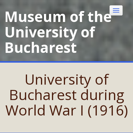
Skip
to
Museum of the
Toggle
content
navigatio
University of
Bucharest
University of
Bucharest during
World War I (1916)