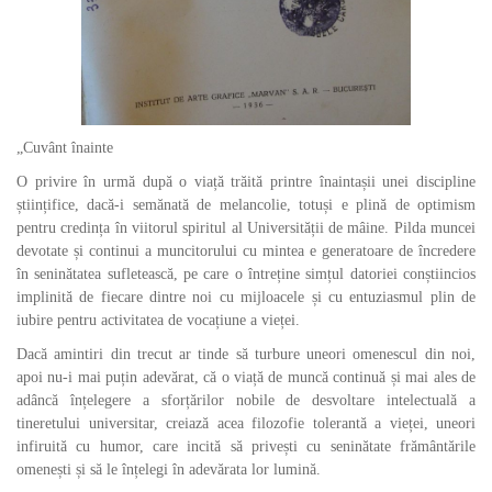
„Cuvânt înainte
O privire în urmă după o viață trăită printre înaintașii unei discipline
științifice, dacă-i semănată de melancolie, totuși e plină de optimism
pentru credința în viitorul spiritul al Universității de mâine. Pilda muncei
devotate și continui a muncitorului cu mintea e generatoare de încredere
în seninătatea sufletească, pe care o întreține simțul datoriei conștiincios
implinită de fiecare dintre noi cu mijloacele și cu entuziasmul plin de
iubire pentru activitatea de vocațiune a vieței.
Dacă amintiri din trecut ar tinde să turbure uneori omenescul din noi,
apoi nu-i mai puțin adevărat, că o viață de muncă continuă și mai ales de
adâncă înțelegere a sforțărilor nobile de desvoltare intelectuală a
tineretului universitar, creiază acea filozofie tolerantă a vieței, uneori
infiruită cu humor, care incită să privești cu seninătate frământările
omenești și să le înțelegi în adevărata lor lumină.