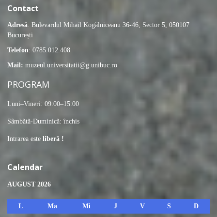
Contact
Adresă
: Bulevardul Mihail Kogălniceanu 36-46, Sector 5, 050107
București
Telefon
: 0785.012.408
Mail:
muzeul.universitatii@g.unibuc.ro
PROGRAM
Luni–Vineri: 09:00–15:00
Sâmbătă-Duminică: închis
Intrarea este
liberă !
Calendar
AUGUST 2026
L
Ma
Mi
J
V
S
D