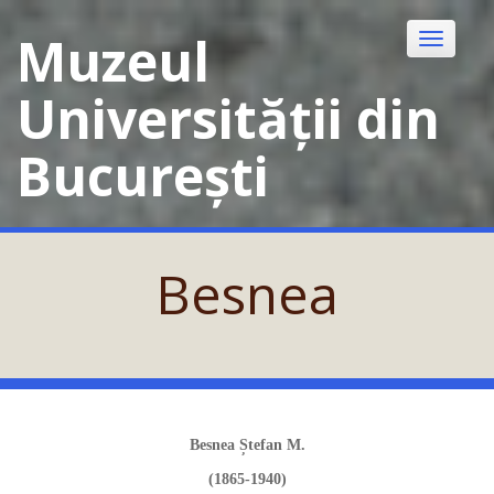
Skip
to
Muzeul
Toggle
content
navigatio
Universității din
București
Besnea
Besnea Ștefan M.
(1865-1940)