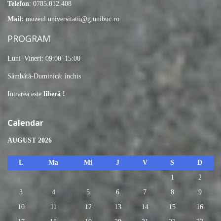
Telefon
: 0785.012.408
Mail:
muzeul.universitatii@g.unibuc.ro
PROGRAM
Luni–Vineri: 09:00–15:00
Sâmbătă-Duminică: închis
Intrarea este
liberă !
Calendar
AUGUST 2026
L
Ma
Mi
J
V
S
D
1
2
3
4
5
6
7
8
9
10
11
12
13
14
15
16