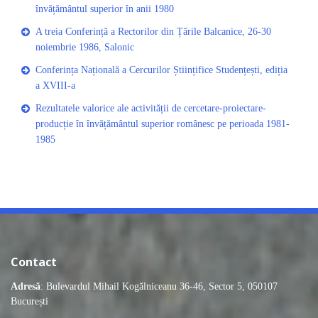
învățământul superior în anii 1980
A treia Conferință a Rectorilor din Țările Balcanice, 26-30
noiembrie 1986, Salonic
Conferința Națională a Cercurilor Științifice Studențești, ediția
a XVIII-a
Rezultatele valorice ale activității de cercetare-proiectare-
producție în învățământul superior românesc pe perioada 1981-
1985
Contact
Adresă
: Bulevardul Mihail Kogălniceanu 36-46, Sector 5, 050107
București