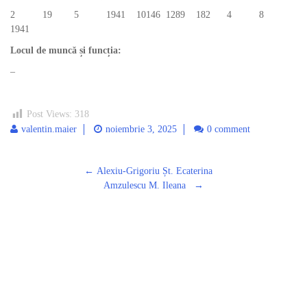
2 19 5 1941 10146 1289 182 4 8
1941
Locul de muncă și funcția:
–
Post Views:
318
valentin.maier
noiembrie 3, 2025
0 comment
Post
←
Alexiu-Grigoriu Șt. Ecaterina
navigation
Amzulescu M. Ileana
→