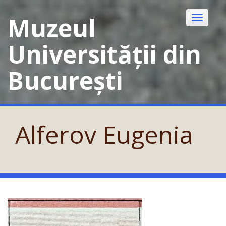
Skip
to
Muzeul
Toggle
content
navigatio
Universității din
București
Alferov Eugenia