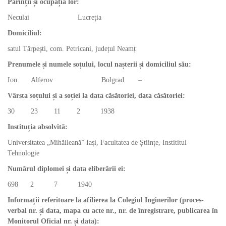
Părinții și ocupația lor:
Neculai Lucreția
Domiciliul:
satul Tărpești, com. Petricani, județul Neamț
Prenumele și numele soțului, locul nașterii și domiciliul său:
Ion Alferov Bolgrad –
Vârsta soțului și a soției la data căsătoriei, data căsătoriei:
30 23 11 2 1938
Instituția absolvită:
Universitatea „Mihăileană” Iași, Facultatea de Științe, Instititul
Tehnologie
Numărul diplomei și data eliberării ei:
698 2 7 1940
Informații referitoare la afilierea la Colegiul Inginerilor (proces-
verbal nr. și data, mapa cu acte nr., nr. de înregistrare, publicarea în
Monitorul Oficial nr. și data):