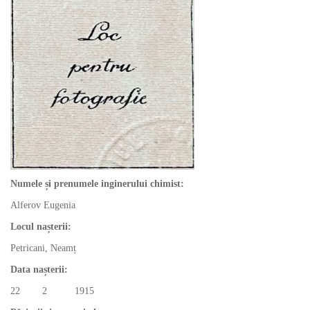
Numele și prenumele inginerului chimist:
Alferov Eugenia
Locul nașterii:
Petricani, Neamț
Data nașterii:
22 2 1915