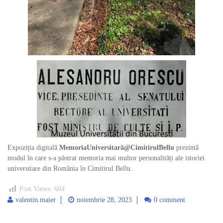
Expoziția digitală
MemoriaUniversitară@CimitirulBellu
prezintă
modul în care s-a păstrat memoria mai multor personalități ale istoriei
universitare din România în Cimitirul Bellu.
Post Views:
604
valentin.maier
noiembrie 28, 2023
0 comment