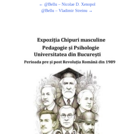
Post
←
@Bellu – Nicolae D. Xenopol
navigation
@Bellu – Vladimir Streinu
→