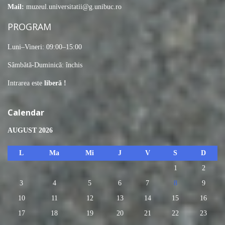
Mail:
muzeul.universitatii@g.unibuc.ro
PROGRAM
Luni–Vineri: 09:00–15:00
Sâmbătă-Duminică: închis
Intrarea este
liberă !
Calendar
AUGUST 2026
L
Ma
Mi
J
V
S
D
1
2
3
4
5
6
7
8
9
10
11
12
13
14
15
16
17
18
19
20
21
22
23