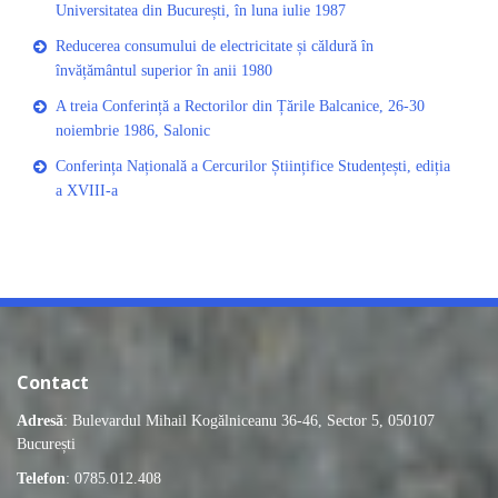
Universitatea din București, în luna iulie 1987
Reducerea consumului de electricitate și căldură în
învățământul superior în anii 1980
A treia Conferință a Rectorilor din Țările Balcanice, 26-30
noiembrie 1986, Salonic
Conferința Națională a Cercurilor Științifice Studențești, ediția
a XVIII-a
Contact
Adresă
: Bulevardul Mihail Kogălniceanu 36-46, Sector 5, 050107
București
Telefon
: 0785.012.408