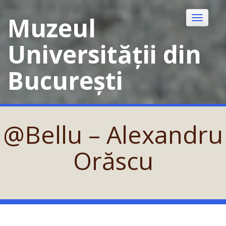
Skip
to
Muzeul
Toggle
content
navigatio
Universității din
București
@Bellu – Alexandru
Orăscu