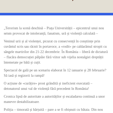
„Terorism la scenă deschisă – Piața Universității – epicentrul unui nou
seism provocat de intoleranță, fanatism, ură și violență calculată –
Veninul urii și al violenței, picurat cu consecvență în conștiințe prin
cuvântul scris sau răcnit în portavoce, a «rodit» pe caldarâmul stropit cu
sângele martirilor din 21-22 decembrie. În România – liberă de dictatură
– flacăra democrației pâlpâie fără viitor sub vijelia nostalgiei dreptății
întemeiate pe bâtă și cuțit.
Spectacol de gală pe un scenariu elaborat în 12 ianuarie și 28 februarie?
Să iasă și regizorii la rampă!
O acțiune de «curățire» prost grândită și ineficient executată –
detonatorul unui val de violență fără precedent în România!
Cronica lipsă de autoritate a autorităților și escaladarea continuă a unor
manevre destabilizatoare.
Poliția – timorată și hărțuită – pare a se fi obișnuit cu bătaia. Din nou