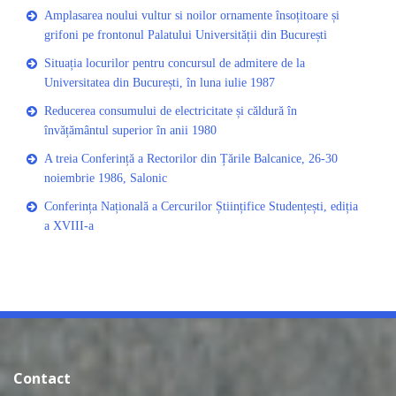
Amplasarea noului vultur si noilor ornamente însoțitoare și
grifoni pe frontonul Palatului Universității din București
Situația locurilor pentru concursul de admitere de la
Universitatea din București, în luna iulie 1987
Reducerea consumului de electricitate și căldură în
învățământul superior în anii 1980
A treia Conferință a Rectorilor din Țările Balcanice, 26-30
noiembrie 1986, Salonic
Conferința Națională a Cercurilor Științifice Studențești, ediția
a XVIII-a
Contact