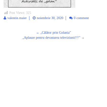
Post Views:
325
valentin.maier
noiembrie 30, 2020
0 comment
Post
←
„Călător prin Golania”
navigation
„Aplauze pentru devastarea televiziunii!!!”
→