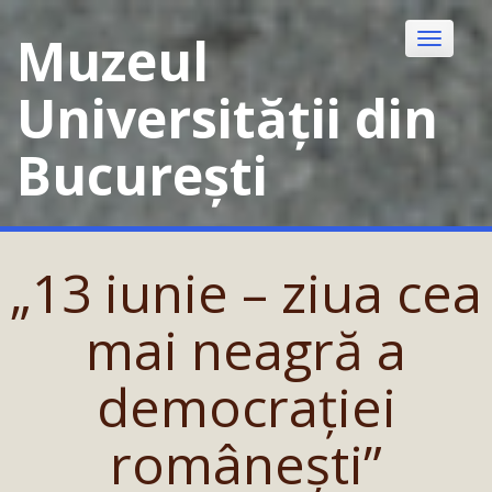
Skip
to
Muzeul
Toggle
content
navigatio
Universității din
București
„13 iunie – ziua cea
mai neagră a
democrației
românești”