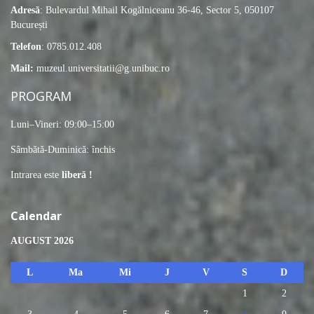
Adresă
: Bulevardul Mihail Kogălniceanu 36-46, Sector 5, 050107
București
Telefon
: 0785.012.408
Mail:
muzeul.universitatii@g.unibuc.ro
PROGRAM
Luni–Vineri: 09:00–15:00
Sâmbătă-Duminică: închis
Intrarea este
liberă !
Calendar
AUGUST 2026
L
Ma
Mi
J
V
S
D
1
2