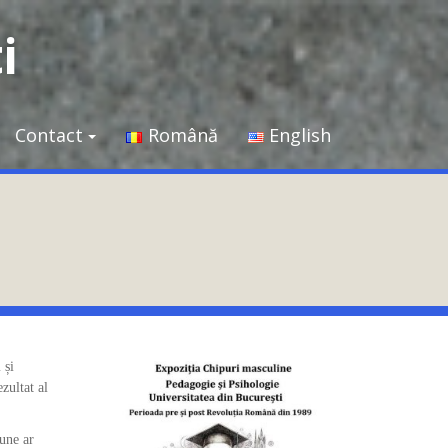
i
Contact
Română
English
 și
zultat al
une ar