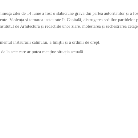
neața zilei de 14 iunie a fost o slăbiciune gravă din partea autorităților și a fo
nte. Violența și teroarea instaurate în Capitală, distrugerea sediilor partidelor p
stitutul de Arhitectură și redacțiile unor ziare, molestarea și sechestrarea cetățe
ntul instaurării calmului, a liniștii și a ordinii de drept.
de la acte care ar putea menține situația actuală.