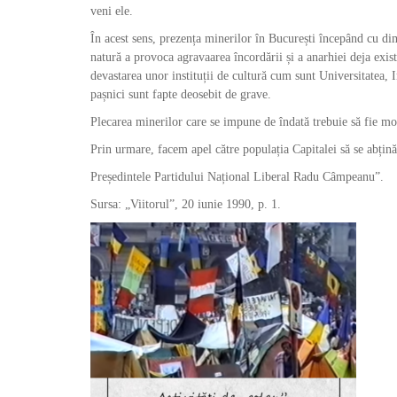
veni ele.
În acest sens, prezența minerilor în București începând cu dimi
natură a provoca agravaarea încordării și a anarhiei deja existe
devastarea unor instituții de cultură cum sunt Universitatea, In
pașnici sunt fapte deosebit de grave.
Plecarea minerilor care se impune de îndată trebuie să fie mome
Prin urmare, facem apel către populația Capitalei să se abțină 
Președintele Partidului Național Liberal Radu Câmpeanu”.
Sursa: „Viitorul”, 20 iunie 1990, p. 1.