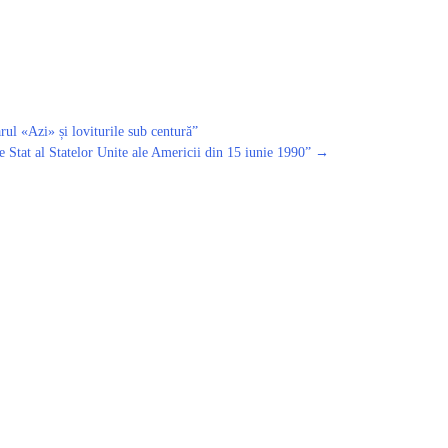
ul «Azi» și loviturile sub centură”
 Stat al Statelor Unite ale Americii din 15 iunie 1990”
→