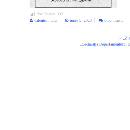
Post Views:
332
valentin.maier
iunie 5, 2020
0 comment
←
„Ziar
Post
„Declarația Departamentului de
navigation