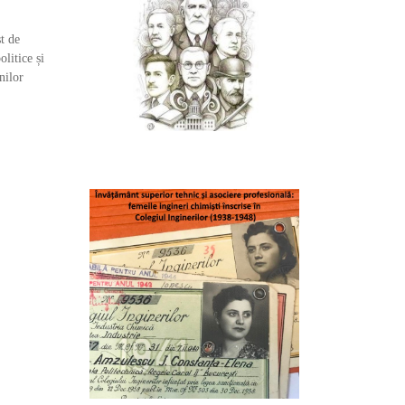
st de
olitice și
nilor