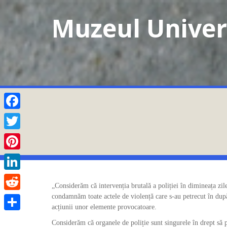
Skip
Muzeul Univers
to
content
Facebook
Twitter
Pinterest
LinkedIn
„Considerăm că intervenția brutală a poliției în dimineața zil
condamnăm toate actele de violență care s-au petrecut în după-
Reddit
acțiunii unor elemente provocatoare.
Partajează
Considerăm că organele de poliție sunt singurele în drept să 