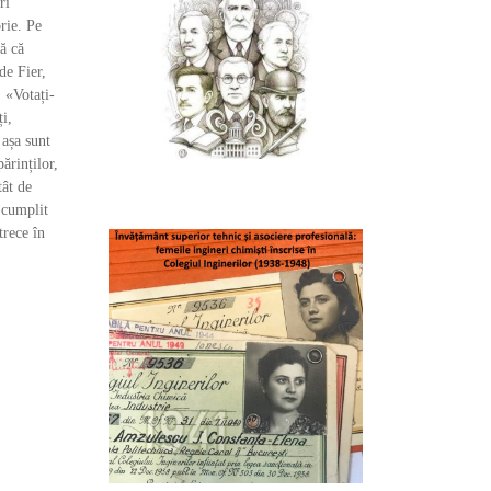
ri
orie. Pe
ă că
de Fier,
: «Votați-
ți,
 așa sunt
părinților,
tât de
e cumplit
trece în