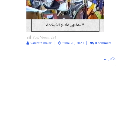
Post Views:
294
valentin.maier
iunie 20, 2020
0 comment
←
„«Ce-a
Post
navigation