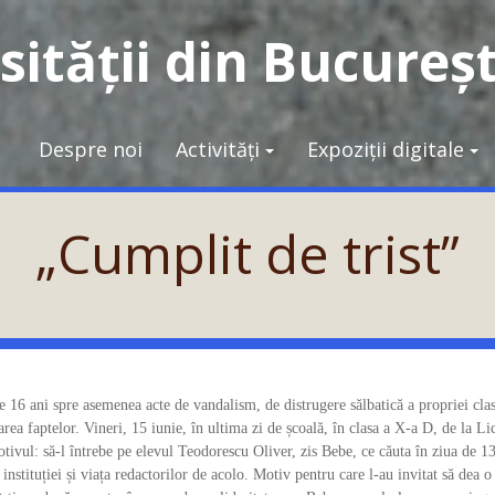
ității din Bucureșt
Despre noi
Activități
Expoziții digitale
„Cumplit de trist”
16 ani spre asemenea acte de vandalism, de distrugere sălbatică a propriei clas
rea faptelor. Vineri, 15 iunie, în ultima zi de școală, în clasa a X-a D, de la Li
otivul: să-l întrebe pe elevul Teodorescu Oliver, zis Bebe, ce căuta în ziua de 13
e instituției și viața redactorilor de acolo. Motiv pentru care l-au invitat să dea o