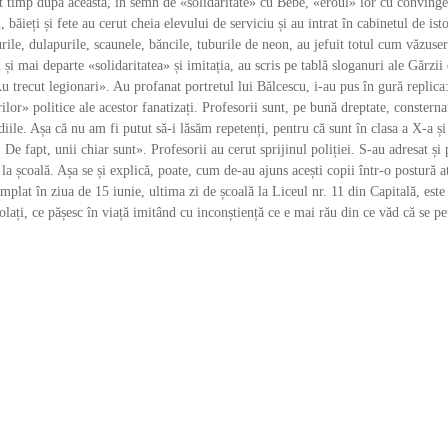
rt timp după aceasta, în semn de «solidaritate» cu Bebe, «eroul» lor cu convinge
 băieți și fete au cerut cheia elevului de serviciu și au intrat în cabinetul de ist
rile, dulapurile, scaunele, băncile, tuburile de neon, au jefuit totul cum văzuser
și mai departe «solidaritatea» și imitația, au scris pe tablă sloganuri ale Gărzii 
Au trecut legionari». Au profanat portretul lui Bălcescu, i-au pus în gură replica
or» politice ale acestor fanatizați. Profesorii sunt, pe bună dreptate, consterna
ile. Așa că nu am fi putut să-i lăsăm repetenți, pentru că sunt în clasa a X-a și
. De fapt, unii chiar sunt». Profesorii au cerut sprijinul poliției. S-au adresat și 
 la școală. Așa se și explică, poate, cum de-au ajuns acești copii într-o postură a
tâmplat în ziua de 15 iunie, ultima zi de școală la Liceul nr. 11 din Capitală, est
solați, ce pășesc în viață imitând cu inconștiență ce e mai rău din ce văd că se pe
.