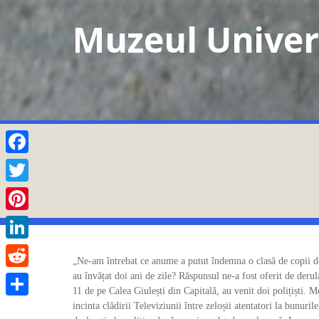
Skip
Muzeul Univers
to
content
Facebook
Twitter
Pinterest
LinkedIn
„Ne-am întrebat ce anume a putut îndemna o clasă de copii de 
au învățat doi ani de zile? Răspunsul ne-a fost oferit de derula
Reddit
11 de pe Calea Giulești din Capitală, au venit doi polițiști. M
incinta clădirii Televiziunii între zeloșii atentatori la bunuril
Partajează