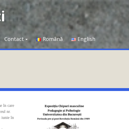
i
Contact
Română
English
e în care
ceul nr.
 iunie în