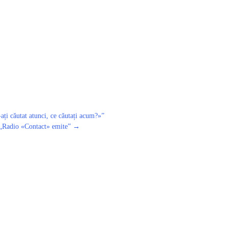
ți căutat atunci, ce căutați acum?»ˮ
„Radio «Contact» emite”
→