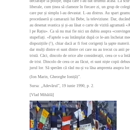
declarație la poliție, după care i-au dat drumul acasă. La scu
liberale, cum ținea să clameze în fiecare zi, un grup de colegi,
care pur și simplu l-au devastat. L-au distrus. Au spart geamu
procedaseră și camarazii lui Bebe, la televiziune. Dar, ducând 
au desenat svastica și și-au lăsat o carte de vizită agramată «
l pe Rațiu». Ca să nu mai fie nici un dubiu asupra «convingeril
stupefiați. «Faptele s-au întâmplat după ce le-am încheiat medi
dispozițiile (!), chiar dacă ar fi fost corigenți la șapte materii
dar mulți dintre ei sunt dintre cei care nu au trecut cu anii pe
tristă. Căci, dincolo de orice alte considerații, ceea ce s-a în
de trist. Dincolo de ceea ce au făcut, ei sunt niște copii debu
jurul lor. Să sperăm că răul nu-și va lăsa amprenta asupra lor
(Ion Marin, Gheorghe Ioniță)ˮ.
Sursa: „Adevărul”, 19 iunie 1990, p. 2.
[Vlad Mihăilă]