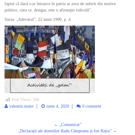
faptul că dacă s-ar întoarce în patrie ar avea de suferit din motive
politice, ceea ce, desigur, este o afirmație ridicolă”.
Sursa: „Adevărul”, 22 iunie 1990, p. 4.
Post Views:
346
valentin.maier
iunie 4, 2020
0 comment
Post
←
„Comunicat”
navigation
„Declarații ale domnilor Radu Câmpeanu și Ion Rațiu”
→