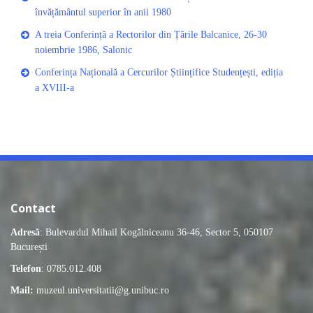
învățământul superior în anii 1980
A treia Conferință a Rectorilor din Țările Balcanice, 26-30
noiembrie 1986, Salonic
Conferința Națională a Cercurilor Științifice Studențești, ediția
a XVIII-a
Contact
Adresă
: Bulevardul Mihail Kogălniceanu 36-46, Sector 5, 050107
București
Telefon
: 0785.012.408
Mail:
muzeul.universitatii@g.unibuc.ro