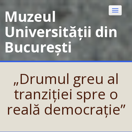
Skip
to
Muzeul
Toggle
content
navigatio
Universității din
București
„Drumul greu al
tranziției spre o
reală democrație”