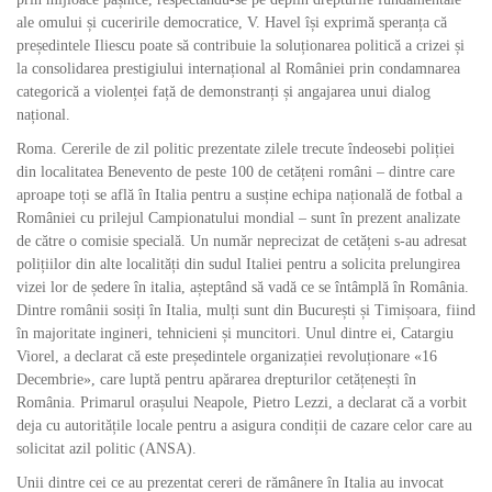
ale omului și cuceririle democratice, V. Havel își exprimă speranța că
președintele Iliescu poate să contribuie la soluționarea politică a crizei și
la consolidarea prestigiului internațional al României prin condamnarea
categorică a violenței față de demonstranți și angajarea unui dialog
național.
Roma. Cererile de zil politic prezentate zilele trecute îndeosebi poliției
din localitatea Benevento de peste 100 de cetățeni români – dintre care
aproape toți se află în Italia pentru a susține echipa națională de fotbal a
României cu prilejul Campionatului mondial – sunt în prezent analizate
de către o comisie specială. Un număr neprecizat de cetățeni s-au adresat
polițiilor din alte localități din sudul Italiei pentru a solicita prelungirea
vizei lor de ședere în italia, așteptând să vadă ce se întâmplă în România.
Dintre românii sosiți în Italia, mulți sunt din București și Timișoara, fiind
în majoritate ingineri, tehnicieni și muncitori. Unul dintre ei, Catargiu
Viorel, a declarat că este președintele organizației revoluționare «16
Decembrie», care luptă pentru apărarea drepturilor cetățenești în
România. Primarul orașului Neapole, Pietro Lezzi, a declarat că a vorbit
deja cu autoritățile locale pentru a asigura condiții de cazare celor care au
solicitat azil politic (ANSA).
Unii dintre cei ce au prezentat cereri de rămânere în Italia au invocat