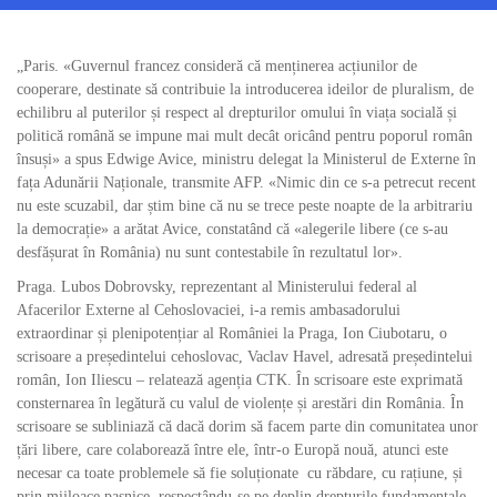
„Paris. «Guvernul francez consideră că menținerea acțiunilor de
cooperare, destinate să contribuie la introducerea ideilor de pluralism, de
echilibru al puterilor și respect al drepturilor omului în viața socială și
politică română se impune mai mult decât oricând pentru poporul român
însuși» a spus Edwige Avice, ministru delegat la Ministerul de Externe în
fața Adunării Naționale, transmite AFP. «Nimic din ce s-a petrecut recent
nu este scuzabil, dar știm bine că nu se trece peste noapte de la arbitrariu
la democrație» a arătat Avice, constatând că «alegerile libere (ce s-au
desfășurat în România) nu sunt contestabile în rezultatul lor».
Praga. Lubos Dobrovsky, reprezentant al Ministerului federal al
Afacerilor Externe al Cehoslovaciei, i-a remis ambasadorului
extraordinar și plenipotențiar al României la Praga, Ion Ciubotaru, o
scrisoare a președintelui cehoslovac, Vaclav Havel, adresată președintelui
român, Ion Iliescu – relatează agenția CTK. În scrisoare este exprimată
consternarea în legătură cu valul de violențe și arestări din România. În
scrisoare se subliniază că dacă dorim să facem parte din comunitatea unor
țări libere, care colaborează între ele, într-o Europă nouă, atunci este
necesar ca toate problemele să fie soluționate cu răbdare, cu rațiune, și
prin mijloace pașnice, respectându-se pe deplin drepturile fundamentale