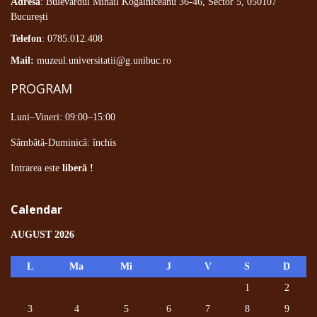
Adresă
: Bulevardul Mihail Kogălniceanu 36-46, Sector 5, 050107
București
Telefon
: 0785.012.408
Mail:
muzeul.universitatii@g.unibuc.ro
PROGRAM
Luni–Vineri: 09:00–15:00
Sâmbătă-Duminică: închis
Intrarea este
liberă !
Calendar
AUGUST 2026
L
Ma
Mi
J
V
S
D
1
2
3
4
5
6
7
8
9