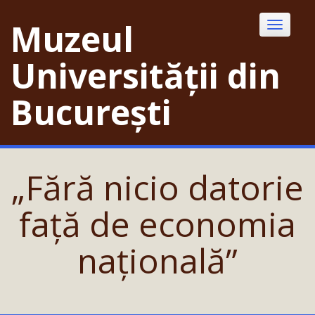
Skip
to
Muzeul
Toggle
content
navigatio
Universității din
București
„Fără nicio datorie
față de economia
națională”