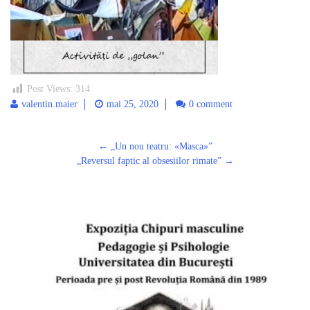
Post Views:
314
valentin.maier
mai 25, 2020
0 comment
Post
←
„Un nou teatru: «Masca»”
navigation
„Reversul faptic al obsesiilor rimate”
→