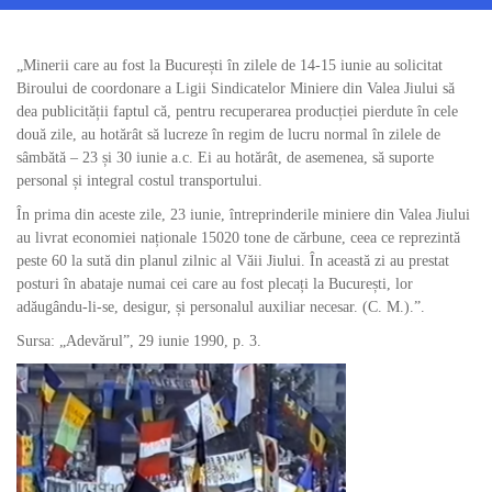
„Minerii care au fost la București în zilele de 14-15 iunie au solicitat
Biroului de coordonare a Ligii Sindicatelor Miniere din Valea Jiului să
dea publicității faptul că, pentru recuperarea producției pierdute în cele
două zile, au hotărât să lucreze în regim de lucru normal în zilele de
sâmbătă – 23 și 30 iunie a.c. Ei au hotărât, de asemenea, să suporte
personal și integral costul transportului.
În prima din aceste zile, 23 iunie, întreprinderile miniere din Valea Jiului
au livrat economiei naționale 15020 tone de cărbune, ceea ce reprezintă
peste 60 la sută din planul zilnic al Văii Jiului. În această zi au prestat
posturi în abataje numai cei care au fost plecați la București, lor
adăugându-li-se, desigur, și personalul auxiliar necesar. (C. M.).”.
Sursa: „Adevărul”, 29 iunie 1990, p. 3.