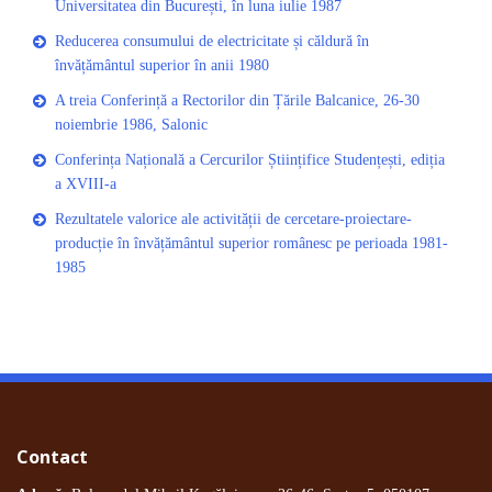
Universitatea din București, în luna iulie 1987
Reducerea consumului de electricitate și căldură în
învățământul superior în anii 1980
A treia Conferință a Rectorilor din Țările Balcanice, 26-30
noiembrie 1986, Salonic
Conferința Națională a Cercurilor Științifice Studențești, ediția
a XVIII-a
Rezultatele valorice ale activității de cercetare-proiectare-
producție în învățământul superior românesc pe perioada 1981-
1985
Contact