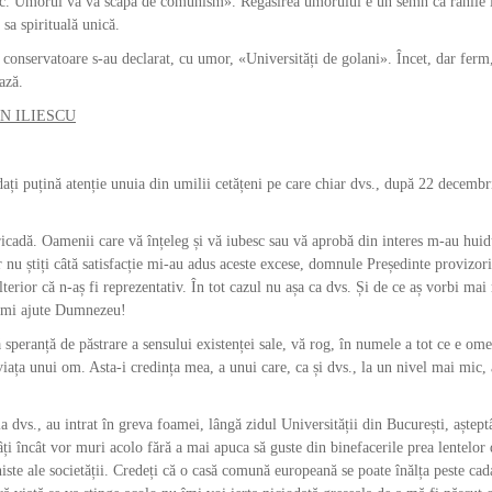
sc. Umorul vă va scăpa de comunism». Regăsirea umorului e un semn că rănile 
 sa spirituală unică.
e conservatoare s-au declarat, cu umor, «Universități de golani». Încet, dar ferm
ază.
 ION ILIESCU
rdați puțină atenție unuia din umilii cetățeni pe care chiar dvs., după 22 decemb
icadă. Oamenii care vă înțeleg și vă iubesc sau vă aprobă din interes m-au huid
r nu știți câtă satisfacție mi-au adus aceste excese, domnule Președinte provizor
terior că n-aș fi reprezentativ. În tot cazul nu așa ca dvs. Și de ce aș vorbi ma
ă-mi ajute Dumnezeu!
 speranță de păstrare a sensului existenței sale, vă rog, în numele a tot ce e om
iața unui om. Asta-i credința mea, a unui care, ca și dvs., la un nivel mai mic,
 dvs., au intrat în greva foamei, lângă zidul Universității din București, aștep
âți încât vor muri acolo fără a mai apuca să guste din binefacerile prea lentelor 
niste ale societății. Credeți că o casă comună europeană se poate înălța peste ca