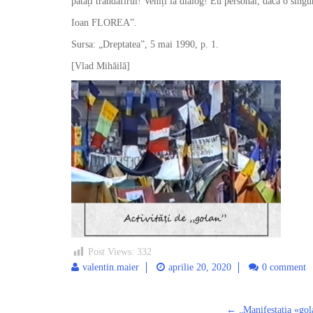
pătați trandafirul! Veniți la dialog! Eu personal, dacă o sing
Ioan FLOREA”.
Sursa: „Dreptatea”, 5 mai 1990, p. 1.
[Vlad Mihăilă]
Post Views:
332
valentin.maier
aprilie 20, 2020
0 comment
←
„Manifestația «gola