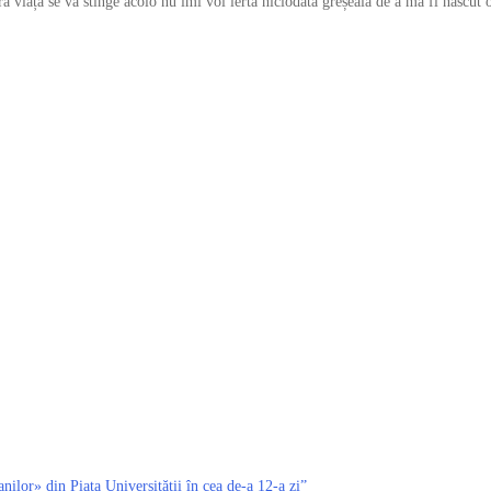
ură viață se va stinge acolo nu îmi voi ierta niciodată greșeala de a mă fi născut
nilor» din Piața Universității în cea de-a 12-a zi”