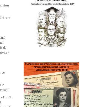
omunism
ăci sunt
antă
nul
ăr de
ivist /
ă pe
ele
sității.
ă «F.S.N.,
l