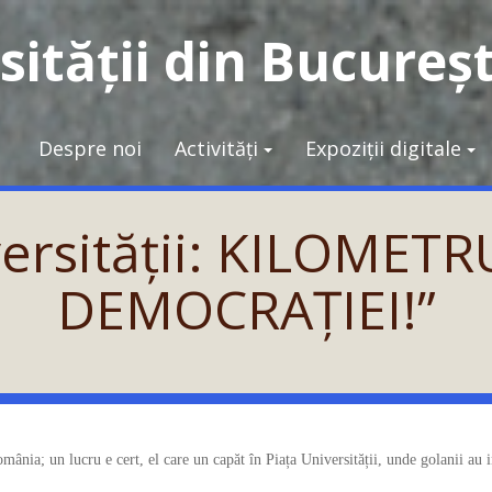
ității din Bucureșt
Despre noi
Activități
Expoziții digitale
versității: KILOMET
DEMOCRAȚIEI!”
nia; un lucru e cert, el care un capăt în Piața Universității, unde golanii au i