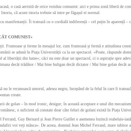
acasă, o casă aerisită de orice reziduu comunist: aici e prima zonă liberă de c
c Istoria, că acum istoria trebuie să intre pe făgașul ei normal.
cu manifestanții. Îi tratează cu o cordială indiferență – cel puțin în aparență – c
CÂT COMUNIST»
tății. Frumoase și ferme în mesajul lor, cum frumoasă și fermă e atitudinea const
mânii se adună în Piața Universității ca la un spectacol. «Poate, răspunde dom
 al libertății din lume»; căci nu este doar un spectacol, ci o aspirație spre adev
imana decât trădător / Mai bine huligan decât dictator / Mai bine golan decât act
 să nu le recunoască umorul, adesea negru, începând de la felul în care îi trateaz
pontan create.
urii de golan – în mod ironic, desigur; în această acceptare e unul din mecanism
mânesc, e suficient să constate doar câte feluri de golani există în Piața Univer
l Ferrand, Guy Bernard și Jean Pierre Guillet o asemenea lozincă reabelais-ian
andafiri voi veți mânca». De aceea, domnul Jean Michel Ferrand, mare iubitor a