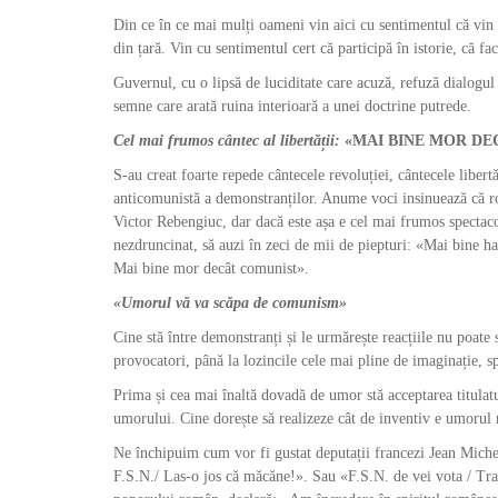
Din ce în ce mai mulți oameni vin aici cu sentimentul că vin 
din țară. Vin cu sentimentul cert că participă în istorie, că fa
Guvernul, cu o lipsă de luciditate care acuză, refuză dialogul 
semne care arată ruina interioară a unei doctrine putrede.
Cel mai frumos cântec al libertății:
«MAI BINE MOR DE
S-au creat foarte repede cântecele revoluției, cântecele liber
anticomunistă a demonstranților. Anume voci insinuează că ro
Victor Rebengiuc, dar dacă este așa e cel mai frumos spectacol
nezdruncinat, să auzi în zeci de mii de piepturi: «Mai bine ha
Mai bine mor decât comunist».
«Umorul vă va scăpa de comunism»
Cine stă între demonstranți și le urmărește reacțiile nu poate
provocatori, până la lozincile cele mai pline de imaginație, s
Prima și cea mai înaltă dovadă de umor stă acceptarea titulat
umorului. Cine dorește să realizeze cât de inventiv e umorul ro
Ne închipuim cum vor fi gustat deputații francezi Jean Miche
F.S.N./ Las-o jos că măcăne!». Sau «F.S.N. de vei vota / Tr