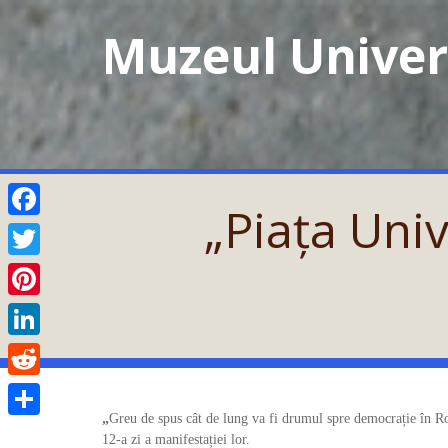
Skip
Muzeul Univers
to
content
„Piața Uni
Facebook
Twitter
Pinterest
LinkedIn
Reddit
„
Greu de spus cât de lung va fi drumul spre democrație în Româ
Partajează
12-a zi a manifestației lor.