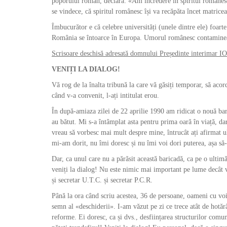
poporului român, declară: «Am încredere în spiritul române
se vindece, că spiritul românesc își va recăpăta încet matricea
Îmbucurător e că celebre universități (unele dintre ele) foart
România se întoarce în Europa. Umorul românesc contamine
Scrisoare deschisă adresată domnului Președinte interimar
VENIȚI LA DIALOG!
Vă rog de la înalta tribună la care vă găsiți temporar, să aco
când v-a convenit, l-ați intitulat erou.
În după-amiaza zilei de 22 aprilie 1990 am ridicat o nouă bar
au bătut. Mi s-a întâmplat asta pentru prima oară în viață, da
vreau să vorbesc mai mult despre mine, întrucât ați afirmat ul
mi-am dorit, nu îmi doresc și nu îmi voi dori puterea, așa s
Dar, ca unul care nu a părăsit această baricadă, ca pe o ultimă
veniți la dialog! Nu este nimic mai important pe lume decât v
și secretar U.T.C. și secretar P.C.R.
Până la ora când scriu acestea, 36 de persoane, oameni cu voia
semn al «deschiderii». I-am văzut pe zi ce trece atât de hotăr
reforme. Ei doresc, ca și dvs., desființarea structurilor comu