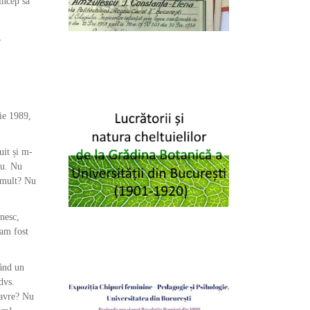
încep să
,
rie 1989,
uit și m-
iu. Nu
i mult? Nu
enesc,
 am fost
tând un
dvs.
davre? Nu