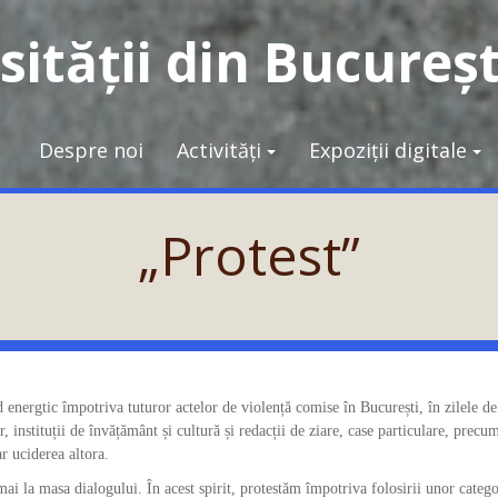
ității din Bucureșt
Despre noi
Activități
Expoziții digitale
„Protest”
 energtic împotriva tuturor actelor de violență comise în București, în zilele d
r, instituții de învățământ și cultură și redacții de ziare, case particulare, precum
r uciderea altora.
i la masa dialogului. În acest spirit, protestăm împotriva folosirii unor catego