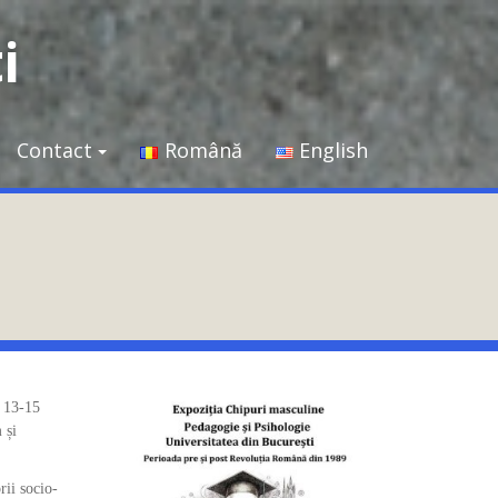
i
Contact
Română
English
e 13-15
 și
rii socio-