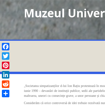
Skip
Muzeul Univers
to
content
Facebook
Twitter
Pinterest
LinkedIn
„Societatea simpatizanților d-lui Ion Rațiu protestează în mod
iunie 1990 – devastări de instituții publice, sedii ale partidelo
Reddit
maltrarea, uneori cu consecințe grave, a unor persoane și chia
Partajează
Considerăm că orice controversă de idei trebuie rezolvată numa