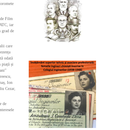
 Moromete
 de Film
NATC, iar
n grad de
lii care
rezența
ută odată
 piață și
ani”
dreescu,
naș, Ion
iu Cezar,
e de
interesele