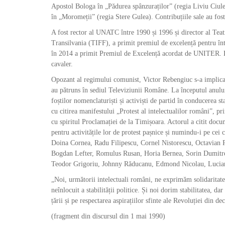
Apostol Bologa în „Pădurea spânzuraților” (regia Liviu Ciule
în „Moromeții” (regia Stere Gulea). Contribuțiile sale au fost 
A fost rector al UNATC între 1990 și 1996 și director al Teat
Transilvania (TIFF), a primit premiul de excelență pentru în
în 2014 a primit Premiul de Excelență acordat de UNITER. L
cavaler.
Opozant al regimului comunist, Victor Rebengiuc s-a implicat
au pătruns în sediul Televiziunii Române. La începutul anulu
foștilor nomenclaturiști și activiști de partid în conducerea s
cu citirea manifestului „Protest al intelectualilor români”, pri
cu spiritul Proclamației de la Timișoara. Actorul a citit docu
pentru activitățile lor de protest pașnice și numindu-i pe cei
Doina Cornea, Radu Filipescu, Cornel Nistorescu, Octavian P
Bogdan Lefter, Romulus Rusan, Horia Bernea, Sorin Dumitres
Teodor Grigoriu, Johnny Răducanu, Edmond Nicolau, Lucian 
„Noi, următorii intelectuali români, ne exprimăm solidaritate
neînlocuit a stabilității politice. Și noi dorim stabilitatea, d
țării și pe respectarea aspirațiilor sfinte ale Revoluției din d
(fragment din discursul din 1 mai 1990)