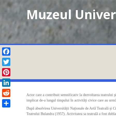
Skip
Muzeul Univers
to
content
Facebook
Twitter
Pinterest
LinkedIn
Actor care a contribuit semnificativ la dezvoltarea teatrului
implicat de-a lungul timpului în activități civice care au urmăr
Reddit
După absolvirea Universității Naționale de Artă Teatrală și 
Partajează
Teatrului Bulandra (1957). Activitatea sa teatrală a fost dubl