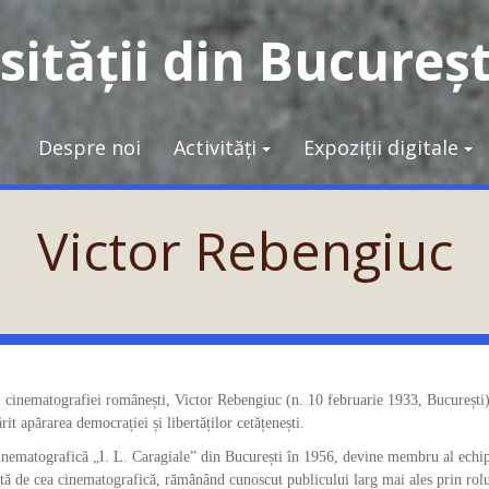
ității din Bucureșt
Despre noi
Activități
Expoziții digitale
Victor Rebengiuc
 și cinematografiei românești, Victor Rebengiuc (n. 10 februarie 1933, București)
it apărarea democrației și libertăților cetățenești.
Cinematografică „I. L. Caragialeˮ din București în 1956, devine membru al echi
ată de cea cinematografică, rămânând cunoscut publicului larg mai ales prin rolu