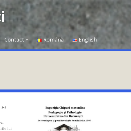
i
Contact
Română
English
 s-a
pei
rile lui