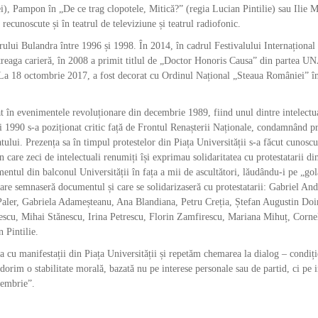
i), Pampon în „De ce trag clopotele, Mitică?” (regia Lucian Pintilie) sau Ilie
recunoscute și în teatrul de televiziune și teatrul radiofonic.
rului Bulandra între 1996 și 1998. În 2014, în cadrul Festivalului Internațional
treaga carieră, în 2008 a primit titlul de „Doctor Honoris Causa” din partea U
a 18 octombrie 2017, a fost decorat cu Ordinul Național „Steaua României” î
 în evenimentele revoluționare din decembrie 1989, fiind unul dintre intelectua
i 1990 s-a poziționat critic față de Frontul Renașterii Naționale, condamnând p
tatului. Prezența sa în timpul protestelor din Piața Universității s-a făcut cunosc
n care zeci de intelectuali renumiți își exprimau solidaritatea cu protestatarii din
mentul din balconul Universității în fața a mii de ascultători, lăudându-i pe „gol
 care semnaseră documentul și care se solidarizaseră cu protestatarii: Gabriel An
aler, Gabriela Adameșteanu, Ana Blandiana, Petru Creția, Ștefan Augustin Doi
cu, Mihai Stănescu, Irina Petrescu, Florin Zamfirescu, Mariana Mihuț, Cornel
Pintilie.
a cu manifestații din Piața Universității și repetăm chemarea la dialog – condiți
ar dorim o stabilitate morală, bazată nu pe interese personale sau de partid, ci pe 
ecembrie”.