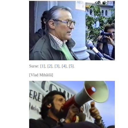
Surse: [
1
], [
2
], [
3
], [
4
], [
5
].
[Vlad Mihăilă]