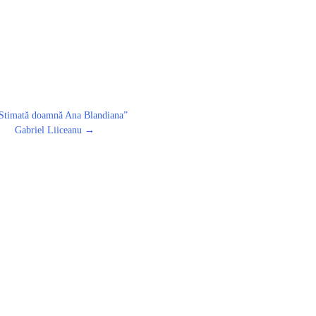
Stimată doamnă Ana Blandianaˮ
Gabriel Liiceanu
→