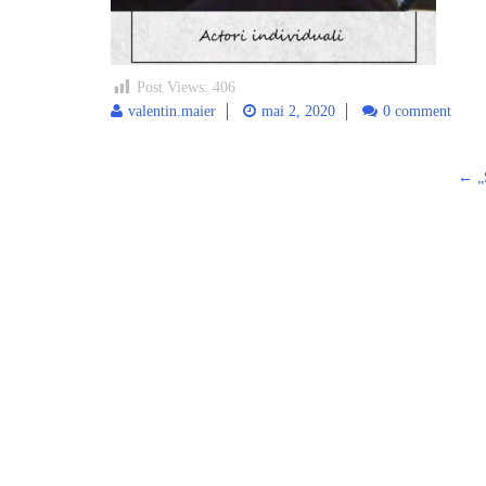
Post Views:
406
valentin.maier
mai 2, 2020
0 comment
←
„
Post
navigation