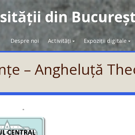
ității din Bucureșt
Despre noi
Activități
Expoziții digitale
ințe – Angheluță Th
*