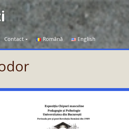
i
Contact
Română
English
eodor