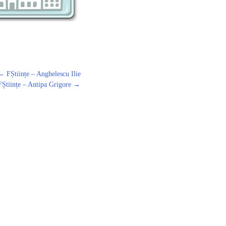
←
FȘtiințe – Anghelescu Ilie
FȘtiințe – Antipa Grigore
→