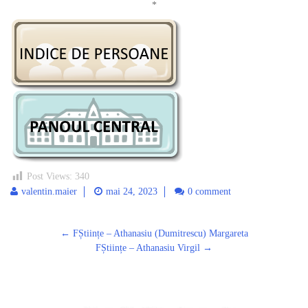
*
Post Views:
340
valentin.maier
mai 24, 2023
0 comment
Post
←
FȘtiințe – Athanasiu (Dumitrescu) Margareta
navigation
FȘtiințe – Athanasiu Virgil
→