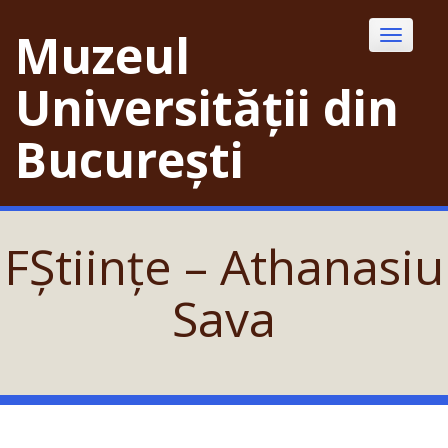
Skip
to
Muzeul
Toggle
content
navigatio
Universității din
București
FȘtiințe – Athanasiu
Sava