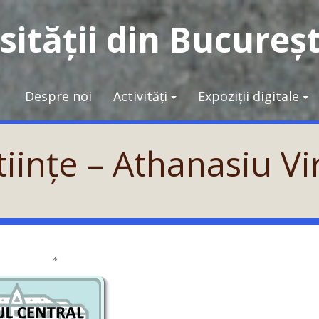
ității din Bucureșt
Despre noi
Activități
Expoziții digitale
tiințe – Athanasiu Vir
*