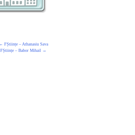
←
FȘtiințe – Athanasiu Sava
FȘtiințe – Babor Mihail
→