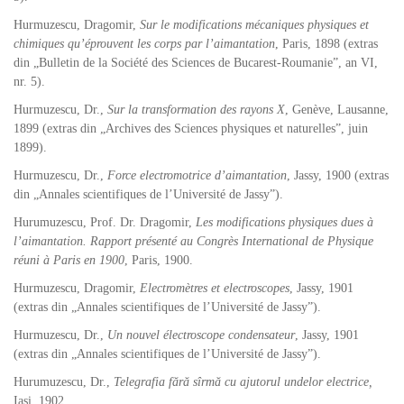
Hurmuzescu, Dragomir,
Sur le modifications mécaniques physiques et
chimiques qu’éprouvent les corps par l’aimantation
, Paris, 1898 (extras
din „Bulletin de la Société des Sciences de Bucarest-Roumanie”, an VI,
nr. 5).
Hurmuzescu, Dr.,
Sur la transformation des rayons X
, Genève, Lausanne,
1899 (extras din „Archives des Sciences physiques et naturelles”, juin
1899).
Hurmuzescu, Dr.,
Force electromotrice d’aimantation
, Jassy, 1900 (extras
din „Annales scientifiques de l’Université de Jassy”).
Hurumuzescu, Prof. Dr. Dragomir,
Les modifications physiques dues à
l’aimantation. Rapport présenté au Congrès International de Physique
réuni à Paris en 1900
, Paris, 1900.
Hurmuzescu, Dragomir,
Electromètres et electroscopes
, Jassy, 1901
(extras din „Annales scientifiques de l’Université de Jassy”).
Hurmuzescu, Dr.,
Un nouvel électroscope condensateur
, Jassy, 1901
(extras din „Annales scientifiques de l’Université de Jassy”).
Hurumuzescu, Dr.,
Telegrafia fără sîrmă cu ajutorul undelor electrice,
Iași, 1902.