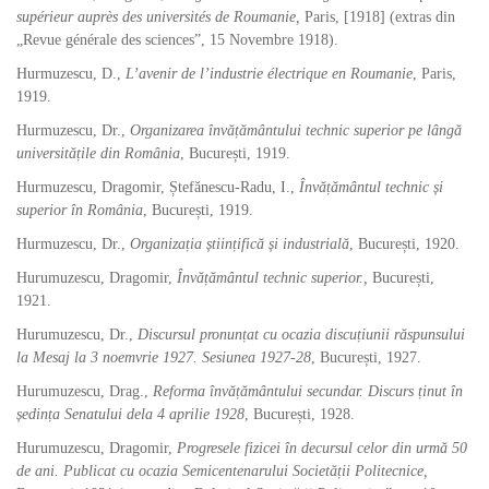
supérieur auprès des universités de Roumanie,
Paris,
[1918] (extras din
„Revue générale des sciences”, 15 Novembre 1918).
Hurmuzescu, D.,
L’avenir de l’industrie électrique en Roumanie
, Paris,
1919.
Hurmuzescu, Dr.,
Organizarea învățământului technic superior pe lângă
universitățile din România
, București, 1919.
Hurmuzescu, Dragomir, Ștefănescu-Radu, I.,
Învățământul technic și
superior în România
, București, 1919.
Hurmuzescu, Dr.,
Organizația științifică și industrială
, București, 1920.
Hurumuzescu, Dragomir,
Învățământul technic superior.,
București,
1921.
Hurumuzescu, Dr.,
Discursul pronunțat cu ocazia discuțiunii răspunsului
la Mesaj la 3 noemvrie 1927. Sesiunea 1927-28
, București, 1927.
Hurumuzescu, Drag.,
Reforma învățământului secundar. Discurs ținut în
ședința Senatului dela 4 aprilie 1928
, București, 1928.
Hurumuzescu, Dragomir,
Progresele fizicei în decursul celor din urmă 50
de ani. Publicat cu ocazia Semicentenarului Societății Politecnice,