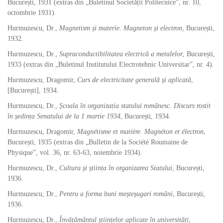
București, 1931 (extras din „Buletinul Societății Politecnice”, nr. 10,
octombrie 1931).
Hurmuzescu, Dr.,
Magnetism și materie. Magneton și electron
, București,
1932.
Hurmuzescu, Dr.,
Supraconductibilitatea electrică a metalelor
, București,
1933 (extras din „Buletinul Institutului Electrotehnic Universitar”, nr. 4).
Hurmuzescu, Dragomir,
Curs de electricitate generală și aplicată
,
[București], 1934.
Hurmuzescu, Dr.,
Școala în organizația statului românesc. Discurs rostit
în ședința Senatului de la 1 martie 1934
, București, 1934.
Hurmuzescu, Dragomir,
Magnétisme et matière. Magnéton et électron
,
București, 1935 (extras din „Bulletin de la Société Roumaine de
Physique”, vol. 36, nr. 63-63, noiembrie 1934).
Hurmuzescu, Dr.,
Cultura și știința în organizarea Statului
, București,
1936.
Hurmuzescu, Dr.,
Pentru a forma buni meșteșugari români
, București,
1936.
Hurmuzescu, Dr.,
Învățământul științelor aplicate în universități
,