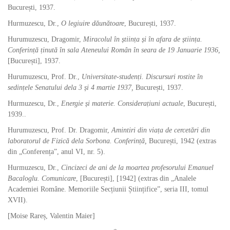
București, 1937.
Hurmuzescu, Dr.,
O legiuire dăunătoare
, București, 1937.
Hurumuzescu, Dragomir,
Miracolul în știința și în afara de știința.
Conferință ținută în sala Ateneului Român în seara de 19 Januarie 1936,
[București], 1937.
Hurumuzescu, Prof. Dr.,
Universitate-studenți. Discursuri rostite în
sedințele Senatului dela 3 și 4 martie 1937,
București, 1937.
Hurmuzescu, Dr.,
Energie și materie. Considerațiuni actuale
, București,
1939..
Hurumuzescu, Prof. Dr. Dragomir,
Amintiri din viața de cercetări din
laboratorul de Fizică dela Sorbona. Conferință,
București, 1942 (extras
din „Conferența”, anul VI, nr. 5).
Hurmuzescu, Dr.,
Cincizeci de ani de la moartea profesorului Emanuel
Bacaloglu. Comunicare
, [București], [1942] (extras din „Analele
Academiei Române. Memoriile Secțiunii Științifice”, seria III, tomul
XVII).
[Moise Rareș, Valentin Maier]