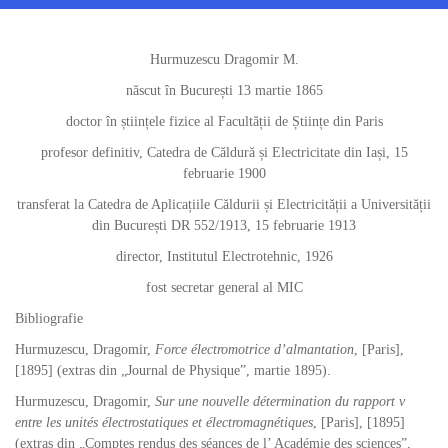
Hurmuzescu Dragomir M.
născut în București 13 martie 1865
doctor în științele fizice al Facultății de Științe din Paris
profesor definitiv, Catedra de Căldură și Electricitate din Iași, 15
februarie 1900
transferat la Catedra de Aplicațiile Căldurii și Electricității a Universității
din București DR 552/1913, 15 februarie 1913
director, Institutul Electrotehnic, 1926
fost secretar general al MIC
Bibliografie
Hurmuzescu, Dragomir,
Force électromotrice d’almantation
, [Paris],
[1895] (extras din „Journal de Physique”, martie 1895).
Hurmuzescu, Dragomir,
Sur une nouvelle détermination du rapport v
entre les unités électrostatiques et électromagnétiques
, [Paris], [1895]
(extras din „Comptes rendus des séances de l’ Académie des sciences”,