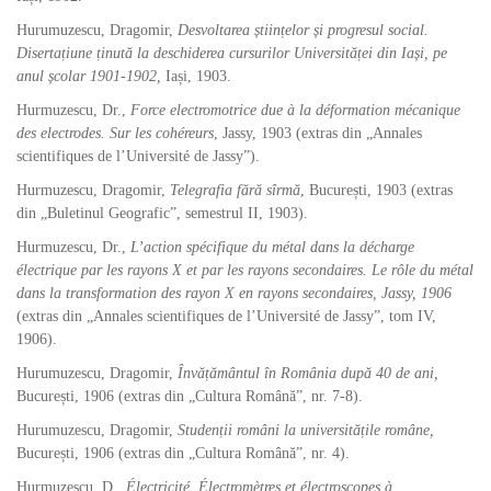
Hurumuzescu, Dragomir,
Desvoltarea științelor și progresul social.
Disertațiune ținută la deschiderea cursurilor Universităței din Iași, pe
anul școlar 1901-1902,
Iași, 1903.
Hurmuzescu, Dr.,
Force electromotrice due à la déformation mécanique
des electrodes. Sur les cohéreurs
, Jassy, 1903 (extras din „Annales
scientifiques de l’Université de Jassy”).
Hurmuzescu, Dragomir,
Telegrafia fără sîrmă
, București, 1903 (extras
din „Buletinul Geografic”, semestrul II, 1903).
Hurmuzescu, Dr.,
L’action spécifique du métal dans la décharge
électrique par les rayons X et par les rayons secondaires. Le rôle du métal
dans la transformation des rayon X en rayons secondaires, Jassy, 1906
(extras din „Annales scientifiques de l’Université de Jassy”, tom IV,
1906).
Hurumuzescu, Dragomir,
Învățământul în România după 40 de ani,
București, 1906 (extras din „Cultura Română”, nr. 7-8).
Hurumuzescu, Dragomir,
Studenții români la universitățile române,
București, 1906 (extras din „Cultura Română”, nr. 4).
Hurmuzescu, D.,
Électricité. Électromètres et électroscopes à