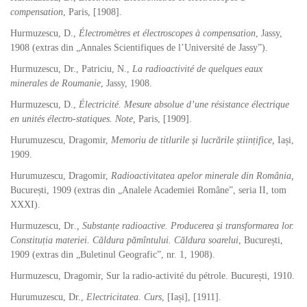
compensation
, Paris, [1908].
Hurmuzescu, D.,
Électromètres et électroscopes à compensation
, Jassy,
1908 (extras din „Annales Scientifiques de l’Université de Jassy”).
Hurmuzescu, Dr., Patriciu, N.,
La radioactivité de quelques eaux
minerales de Roumanie
, Jassy, 1908.
Hurmuzescu, D.,
Électricité. Mesure absolue d’une résistance électrique
en unités électro-statiques. Note,
Paris,
[1909].
Hurumuzescu, Dragomir,
Memoriu de titlurile și lucrările științifice,
Iași,
1909.
Hurumuzescu, Dragomir,
Radioactivitatea apelor minerale din România,
București, 1909 (extras din „Analele Academiei Române”, seria II, tom
XXXI).
Hurmuzescu, Dr
., Substanțe radioactive. Producerea și transformarea lor.
Constituția materiei. Căldura pămîntului. Căldura soarelui
, București,
1909 (extras din „Buletinul Geografic”, nr. 1, 1908).
Hurmuzescu, Dragomir, Sur la radio-activité du pétrole. București, 1910.
Hurumuzescu, Dr.,
Electricitatea. Curs
,
[Iași], [1911].