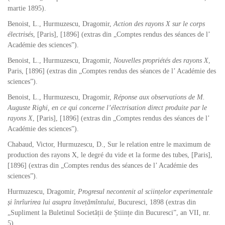
martie 1895).
Benoist, L., Hurmuzescu, Dragomir,
Action des rayons X sur le corps
électrisés
, [Paris], [1896] (extras din „Comptes rendus des séances de l’
Académie des sciences”).
Benoist, L., Hurmuzescu, Dragomir,
Nouvelles propriétés des rayons X
,
Paris, [1896] (extras din „Comptes rendus des séances de l’ Académie des
sciences”).
Benoist, L., Hurmuzescu, Dragomir,
Réponse aux observations de M.
Auguste Righi, en ce qui concerne l’électrisation direct produite par le
rayons X
, [Paris], [1896] (extras din „Comptes rendus des séances de l’
Académie des sciences”).
Chabaud, Victor, Hurmuzescu, D., Sur le relation entre le maximum de
production des rayons X, le degré du vide et la forme des tubes, [Paris],
[1896] (extras din „Comptes rendus des séances de l’ Académie des
sciences”).
Hurmuzescu, Dragomir,
Progresul necontenit al sciințelor experimentale
și înrîurirea lui asupra învețămîntului
, Bucuresci, 1898 (extras din
„Supliment la Buletinul Societății de Științe din Bucuresci”, an VII, nr.
5).