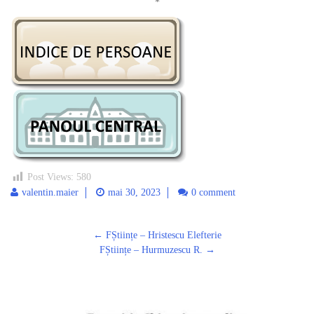
*
Post Views:
580
valentin.maier
mai 30, 2023
0 comment
Post
←
FȘtiințe – Hristescu Elefterie
navigation
FȘtiințe – Hurmuzescu R.
→