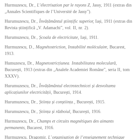
Hurmuzescu, Dr.,
L’électrisation par le rayons Z
, Jassy, 1911
(extras din
„Annales Scientifiques de l’Université de Jassy”).
Hurumuzescu, Dr.,
Învățământul științific superior,
Iași, 1911 (extras din
Revista științifică „V. Adamachi”, vol. II, nr. 2).
Hurumuzescu, Dr.,
Școala de electricitate,
Iași, 1911.
Hurmuzescu, D.,
Magnétostriction, Instabilité moléculaire
, Bucarest,
1913.
Humuzescu, Dr.,
Magnetostricțiunea. Instabilitatea moleculară
,
București, 1913 (extras din „Analele Academiei Române”, seria II, tom
XXXV).
Hurumuzescu, Dr.,
Învățământul electrotechnicei și desvoltarea
aplicațiunilor electricității,
București, 1914.
Hurumuzescu, Dr.,
Știința și conștiința.,
București, 1915.
Hurumuzescu, Dr.,
Știința și războiul,
București, 1916.
Hurmuzescu, Dr.,
Champs et circuits magnétiques des aimants
permanents
, Bucarest, 1916.
Hurmuzescu, Dragomir,
L
’
organisation de l’enseignement technique