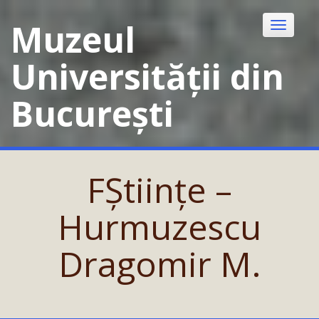
Skip
to
Muzeul
Toggle
content
navigatio
Universității din
București
FȘtiințe –
Hurmuzescu
Dragomir M.