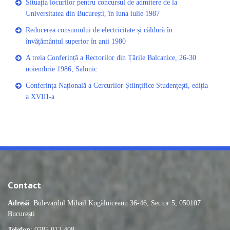
Situația locurilor pentru concursul de admitere de la
Universitatea din București, în luna iulie 1987
Reducerea consumului de electricitate și căldură în
învățământul superior în anii 1980
A treia Conferință a Rectorilor din Țările Balcanice, 26-30
noiembrie 1986, Salonic
Conferința Națională a Cercurilor Științifice Studențești, ediția
a XVIII-a
Contact
Adresă
: Bulevardul Mihail Kogălniceanu 36-46, Sector 5, 050107
București
Telefon
: 0785.012.408