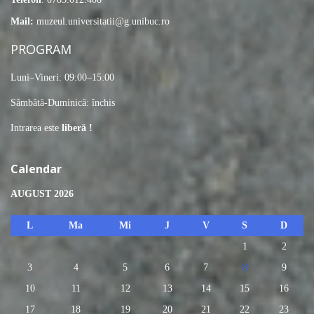
Mail:
muzeul.universitatii@g.unibuc.ro
PROGRAM
Luni–Vineri: 09:00–15:00
Sâmbătă-Duminică: închis
Intrarea este
liberă !
Calendar
AUGUST 2026
L
Ma
Mi
J
V
S
D
1
2
3
4
5
6
7
8
9
10
11
12
13
14
15
16
17
18
19
20
21
22
23