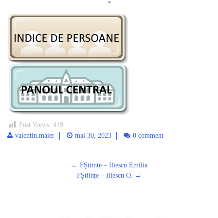
*
Post Views:
419
valentin.maier
mai 30, 2023
0 comment
Post
←
FȘtiințe – Iliescu Emilia
navigation
FȘtiințe – Iliescu O.
→