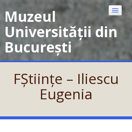
Skip
to
Muzeul
Toggle
content
navigatio
Universității din
București
FȘtiințe – Iliescu
Eugenia