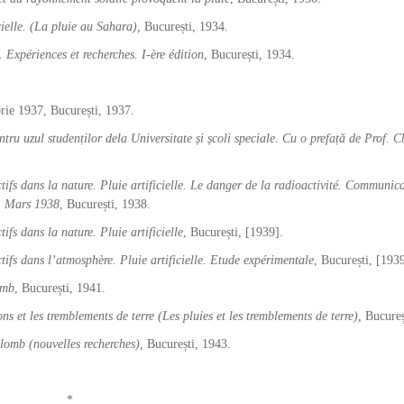
icielle. (La pluie au Sahara),
București, 1934.
e. Expériences et recherches. I-ère édition
, București, 1934.
rie 1937, București, 1937.
ntru uzul studenților dela Universitate și școli speciale. Cu o prefață de Prof. C
fs dans la nature. Pluie artificielle. Le danger de la radioactivité. Communica
1 Mars 1938
, București, 1938.
fs dans la nature. Pluie artificielle
, București, [1939].
ifs dans l
’atmosphère. Pluie artificielle. Etude expérimentale
, București, [1939
omb
, București, 1941.
ns et les tremblements de terre (Les pluies et les tremblements de terre),
Bucureș
lomb (nouvelles recherches),
București, 1943.
*