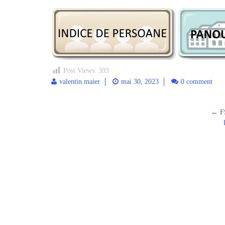
Post Views:
393
valentin.maier
mai 30, 2023
0 comment
←
FȘ
Post
navigation