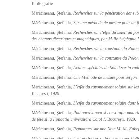
Bibliografie
Mărăcineanu, Ștefania,
Recherches sur la pénétration des sub
Mărăcineanu, Ștefania,
Sur une méthode de mesure pour un f
Mărăcineanu, Ștefania,
Recherches sur l’effet du soleil au po
des champs électriques et magnétiques, par M-lle Stéphanie
Mărăcineanu, Ștefania,
Recherches sur la constante du Polon
Mărăcineanu, Ștefania,
Recherches sur la constante du Poloni
Mărăcineanu, Ștefania,
Actions spéciales du Soleil sur la r
Mărăcineanu, Ștefania,
Une Méthode de mesure pour un for
Mărăcineanu, Ștefania,
L
’effet du rayonnement solaire sur l
București, 1929.
Mărăcineanu, Ștefania,
L
’effet du rayonnement solaire dans 
Mărăcineanu, Ștefania,
Radioactivitatea și constituția materi
de fete și la Fondația universitară Carol I
, București, 1929.
Mărăcineanu, Ștefania,
Remarques sur une Note M. M. Fabry 
Mărăcineanu, Ștefania,
Les substances radioactives sous l
’
eff