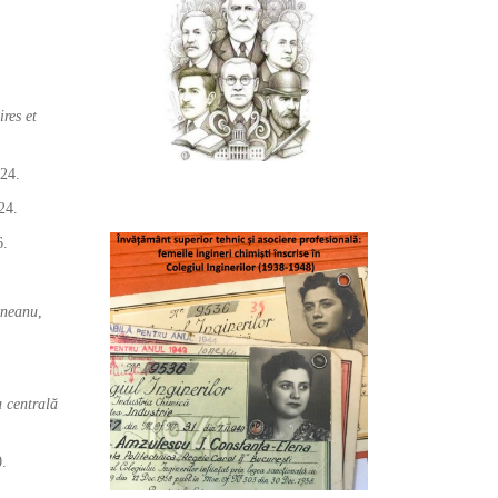
res et
924.
24.
6.
ineanu
,
a centrală
0.