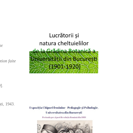
hr.
tion faite
].
ti, 1943.