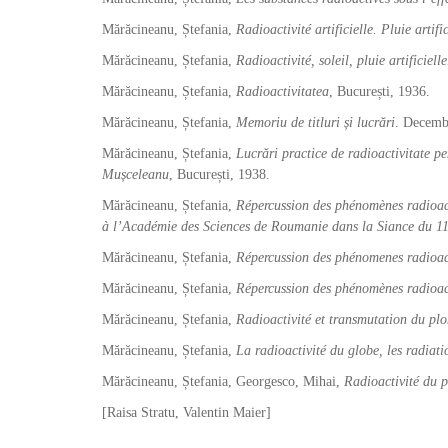
Mărăcineanu, Ștefania,
Radioactivité artificielle. Pluie artif
Mărăcineanu, Ștefania,
Radioactivité, soleil, pluie artificiell
Mărăcineanu, Ștefania,
Radioactivitatea
, București, 1936.
Mărăcineanu, Ștefania,
Memoriu de titluri și lucrări
. Decemb
Mărăcineanu, Ștefania,
Lucrări practice de radioactivitate pe
Mușceleanu
, București, 1938.
Mărăcineanu, Ștefania,
Répercussion des phénomènes radioacti
à l
’
Académie des Sciences de Roumanie dans la Siance du 1
Mărăcineanu, Ștefania,
Répercussion des phénomenes radioacti
Mărăcineanu, Ștefania,
Répercussion des phénomènes radioact
Mărăcineanu, Ștefania,
Radioactivité et transmutation du pl
Mărăcineanu, Ștefania,
La radioactivité du globe, les radiatio
Mărăcineanu, Ștefania, Georgesco, Mihai,
Radioactivité du p
[Raisa Stratu, Valentin Maier]