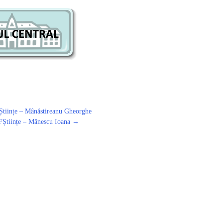
tiințe – Mânăstireanu Gheorghe
FȘtiințe – Mănescu Ioana
→