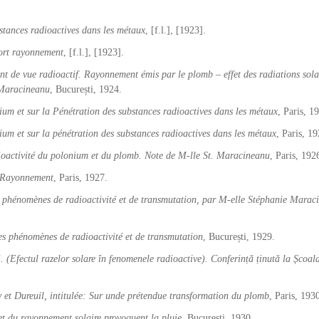
stances radioactives dans les métaux
, [f.l.], [1923].
ort rayonnement
, [f.l.], [1923].
int de vue radioactif. Rayonnement émis par le plomb – effet des radiations solai
 Maracineanu
, București, 1924.
ium et sur la Pénétration des substances radioactives dans les métaux
, Paris, 1
um et sur la pénétration des substances radioactives dans les métaux
, Paris, 19
adioactivité du polonium et du plomb. Note de M-lle St. Maracineanu
, Paris, 192
t Rayonnement
, Paris, 1927.
es phénomènes de radioactivité et de transmutation, par M-elle Stéphanie Marac
les phénomènes de radioactivité et de transmutation
, București, 1929.
i. (Efectul razelor solare în fenomenele radioactive). Conferință ținută la Școal
et Dureuil, intitulée: Sur unde prétendue transformation du plomb
, Paris, 193
et du rayonnement solaire provoquent la pluie
, București, 1930.