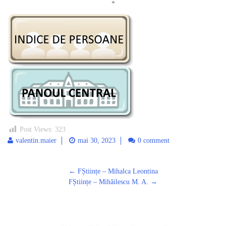
*
Post Views:
323
valentin.maier
mai 30, 2023
0 comment
Post
←
FȘtiințe – Mihalca Leontina
navigation
FȘtiințe – Mihăilescu M. A.
→