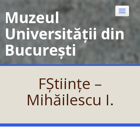
Skip
to
Muzeul
Toggle
content
navigatio
Universității din
București
FȘtiințe –
Mihăilescu I.