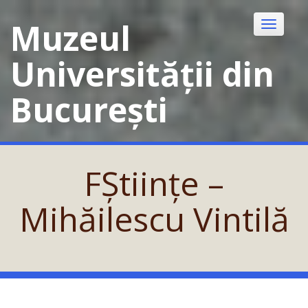
Skip
to
Muzeul
Toggle
content
navigatio
Universității din
București
FȘtiințe –
Mihăilescu Vintilă