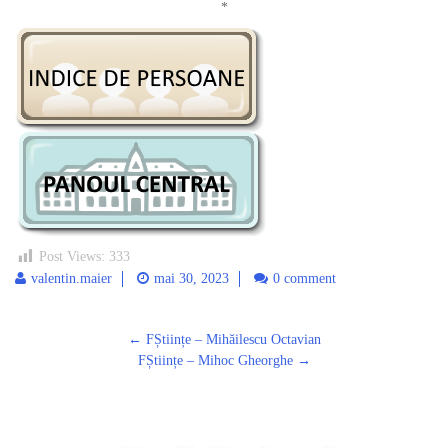
*
Post Views:
333
valentin.maier
mai 30, 2023
0 comment
Post
←
FȘtiințe – Mihăilescu Octavian
navigation
FȘtiințe – Mihoc Gheorghe
→