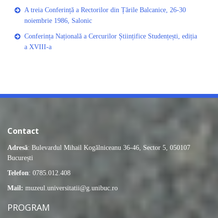
A treia Conferință a Rectorilor din Țările Balcanice, 26-30
noiembrie 1986, Salonic
Conferința Națională a Cercurilor Științifice Studențești, ediția
a XVIII-a
Contact
Adresă
: Bulevardul Mihail Kogălniceanu 36-46, Sector 5, 050107
București
Telefon
: 0785.012.408
Mail:
muzeul.universitatii@g.unibuc.ro
PROGRAM