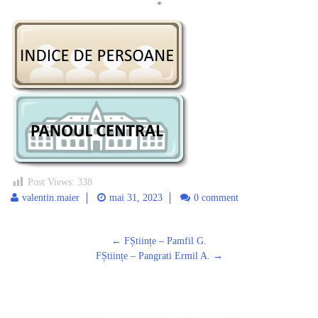
*
Post Views:
338
valentin.maier
mai 31, 2023
0 comment
Post
←
FȘtiințe – Pamfil G.
navigation
FȘtiințe – Pangrati Ermil A.
→