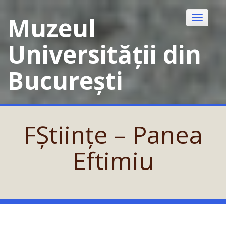
Skip
to
Muzeul
Toggle
content
navigatio
Universității din
București
FȘtiințe – Panea
Eftimiu