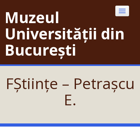
Skip
to
Muzeul
Toggle
content
navigatio
Universității din
București
FȘtiințe – Petrașcu
E.