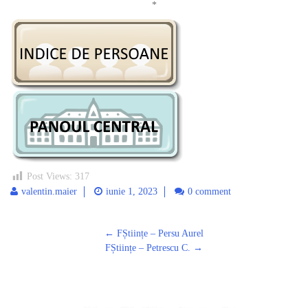
*
Post Views:
317
valentin.maier
iunie 1, 2023
0 comment
Post
←
FȘtiințe – Persu Aurel
navigation
FȘtiințe – Petrescu C.
→