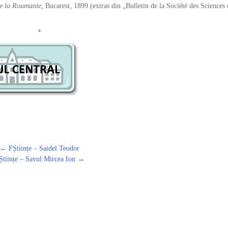
 de la Roumanie
, Bucarest, 1899 (extras din „Bulletin de la Société des Sciences 
*
←
FȘtiințe – Saidel Teodor
Științe – Savul Mircea Ion
→