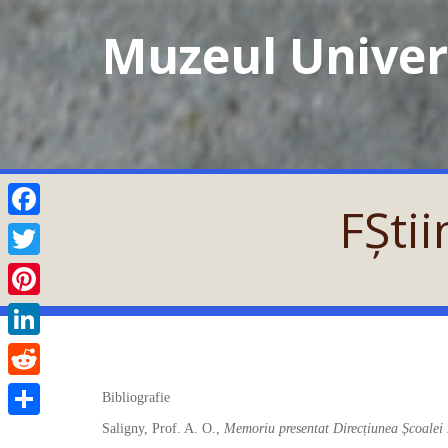
Skip
Muzeul Univers
to
content
FȘtii
Facebook
Twitter
Pinterest
LinkedIn
Reddit
Bibliografie
Saligny, Prof. A. O.,
Memoriu presentat Direcțiunea Școalei 
Partajează