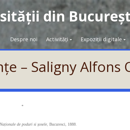
ității din Bucureșt
Despre noi
Activități
Expoziții digitale
nțe – Saligny Alfons
*
Naționale de poduri si șosele
, Bucuresci, 1888.