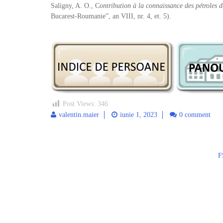
Saligny, A. O., C
ontribution à la connaissance des pétroles
Bucarest-Roumanie”, an VIII, nr. 4, et. 5).
Post Views:
346
valentin.maier
iunie 1, 2023
0 comment
Post
F
navigation