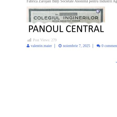
Fabrica Zarojani Bălți Societate Anonimă pentru Industrii Ag
Post Views:
279
valentin.maier
noiembrie 7, 2025
0 commen
Post
navigation