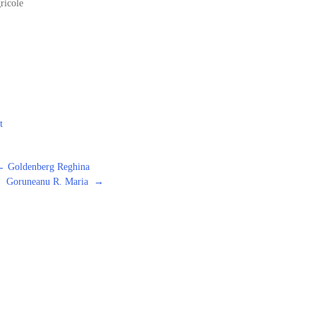
ricole
t
←
Goldenberg Reghina
Goruneanu R. Maria
→