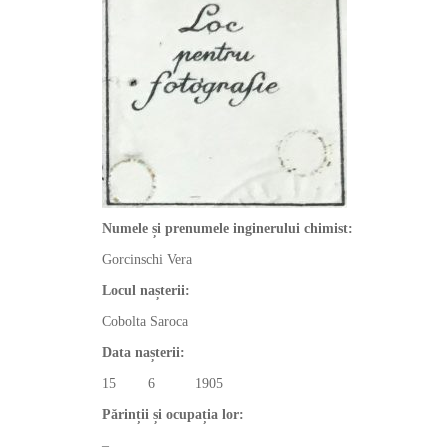
Numele și prenumele inginerului chimist:
Gorcinschi Vera
Locul nașterii:
Cobolta Saroca
Data nașterii:
15 6 1905
Părinții și ocupația lor:
–