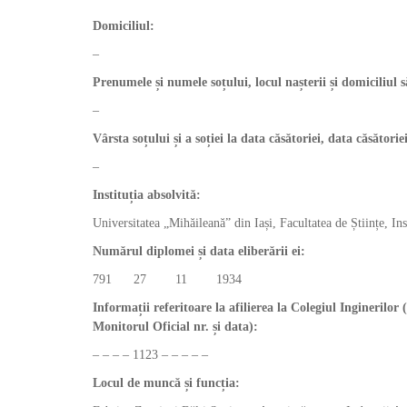
Domiciliul:
–
Prenumele și numele soțului, locul nașterii și domiciliul
–
Vârsta soțului și a soției la data căsătoriei, data căsător
–
Instituția absolvită:
Universitatea „Mihăileană” din Iași, Facultatea de Științe, In
Numărul diplomei și data eliberării ei:
791 27 11 1934
Informații referitoare la afilierea la Colegiul Inginerilor 
Monitorul Oficial nr. și data):
– – – – 1123 – – – – –
Locul de muncă și funcția: