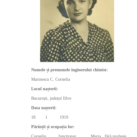
Numele și prenumele inginerului chimist:
Marinescu C. Cornelia
Locul nașterii:
București, județul Ilfov
Data nașterii:
18 1 1919
Părinții și ocupația lor:
Corneliu funcționar Maria fără profesie