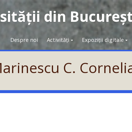
ității din Bucureșt
Despre noi
Activități
Expoziții digitale
arinescu C. Cornel