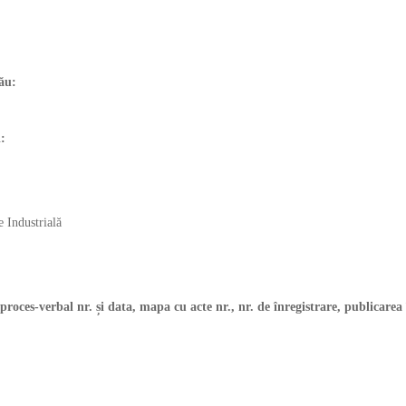
ul său:
iei:
 Industrială
(proces-verbal nr. și data, mapa cu acte nr., nr. de înregistrare, publicarea