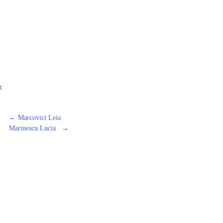
t
←
Marcovici Leia
Marinescu Lucia
→