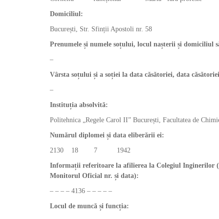
Domiciliul:
București, Str. Sfinții Apostoli nr. 58
Prenumele și numele soțului, locul nașterii și domicili
–
Vârsta soțului și a soției la data căsătoriei, data căsător
–
Instituția absolvită:
Politehnica „Regele Carol II” București, Facultatea de Chimie
Numărul diplomei și data eliberării ei:
2130 18 7 1942
Informații referitoare la afilierea la Colegiul Inginerilor 
Monitorul Oficial nr. și data):
– – – – 4136 – – – – –
Locul de muncă și funcția: