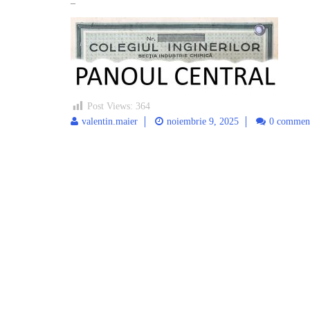
–
Post Views:
364
valentin.maier
noiembrie 9, 2025
0 commen
Post
navigation