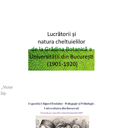
, „Victor
Cluj-