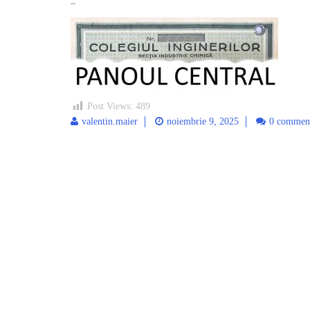
–
Post Views:
489
valentin.maier
noiembrie 9, 2025
0 commen
Post
navigation