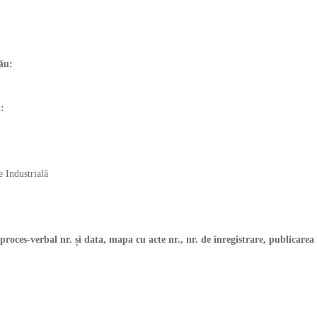
ul său:
iei:
 Industrială
(proces-verbal nr. și data, mapa cu acte nr., nr. de înregistrare, publicarea