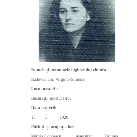
Numele și prenumele inginerului chimist:
Radovici Gh. Virginia-Simona
Locul nașterii:
București, județul Ilfov
Data nașterii:
15 5 1920
Părinții și ocupația lor:
Mircea Odobescu magistrat Virginia