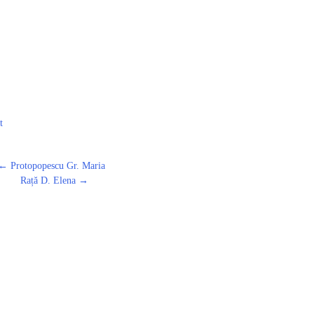
t
←
Protopopescu Gr. Maria
Rață D. Elena
→