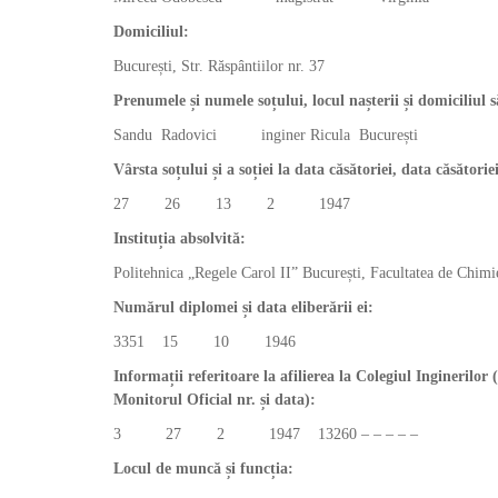
Domiciliul:
București, Str. Răspântiilor nr. 37
Prenumele și numele soțului, locul nașterii și domicili
Sandu Radovici inginer Ricula București
Vârsta soțului și a soției la data căsătoriei, data căsător
27 26 13 2 1947
Instituția absolvită:
Politehnica „Regele Carol II” București, Facultatea de Chimie
Numărul diplomei și data eliberării ei:
3351 15 10 1946
Informații referitoare la afilierea la Colegiul Inginerilor 
Monitorul Oficial nr. și data):
3 27 2 1947 13260 – – – – –
Locul de muncă și funcția: