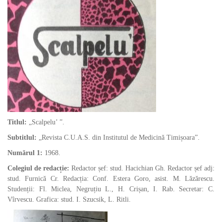
Titlul:
„Scalpelu’ ”.
Subtitlul:
„Revista C.U.A.S. din Institutul de Medicină Timișoara”.
Numărul 1:
1968.
Colegiul de redacție:
Redactor șef: stud. Hacichian Gh. Redactor șef adj:
stud. Furnică Cr. Redacția: Conf. Estera Goro, asist. M. Lăzărescu.
Studenții: Fl. Miclea, Negruțiu L., H. Crișan, I. Rab. Secretar: C.
Vîrvescu. Grafica: stud. I. Szucsik, L. Ritli.