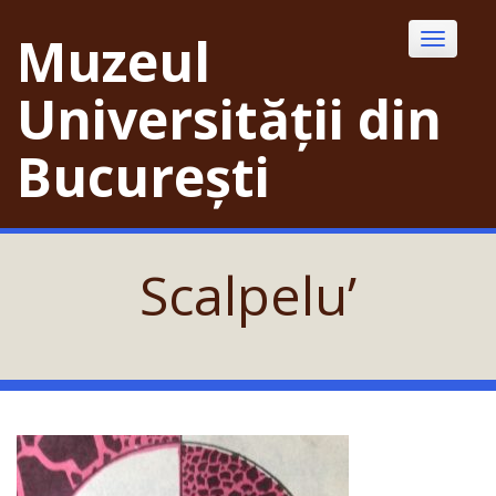
Skip
to
Muzeul
Toggle
content
navigatio
Universității din
București
Scalpelu’