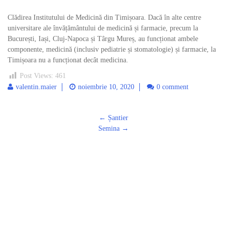
Clădirea Institutului de Medicină din Timișoara. Dacă în alte centre
universitare ale învățământului de medicină și farmacie, precum la
București, Iași, Cluj-Napoca și Târgu Mureș, au funcționat ambele
componente, medicină (inclusiv pediatrie și stomatologie) și farmacie, la
Timișoara nu a funcționat decât medicina.
Post Views:
461
valentin.maier
noiembrie 10, 2020
0 comment
Post
←
Șantier
navigation
Semina
→