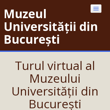
Skip
to
Muzeul
Toggle
content
navigatio
Universității din
București
Turul virtual al
Muzeului
Universității din
București