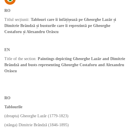
RO
Titlul secțiunii:
Tablouri care îi înfățișează pe Gheorghe Lazăr și
Dimitrie Brândză și busturile care îi reprezintă pe Gheorghe
Costaforu și Alexandru Orăscu
EN
Title of the section:
Paintings depicting Gheorghe Lazăr and Dimitrie
Brândză and busts representing Gheorghe Costaforu and Alexandru
Orăscu
RO
Tablourile
(dreapta) Gheorghe Lazăr (1779-1823)
(stânga) Dimitrie Brândză (1846-1895)