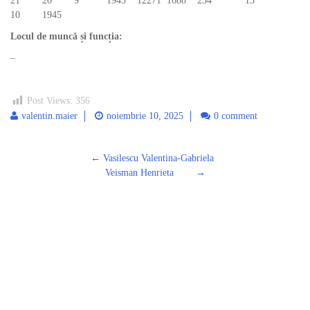
21 20 9 1945 12271 1688 234 13
10 1945
Locul de muncă și funcția:
–
Post Views:
356
valentin.maier
noiembrie 10, 2025
0 comment
Post
←
Vasilescu Valentina-Gabriela
navigation
Veisman Henrieta
→