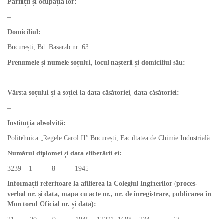
Părinții și ocupația lor:
–
Domiciliul:
București, Bd. Basarab nr. 63
Prenumele și numele soțului, locul nașterii și domiciliul său:
–
Vârsta soțului și a soției la data căsătoriei, data căsătoriei:
–
Instituția absolvită:
Politehnica „Regele Carol II” București, Facultatea de Chimie Industrială
Numărul diplomei și data eliberării ei:
3239 1 8 1945
Informații referitoare la afilierea la Colegiul Inginerilor (proces-
verbal nr. și data, mapa cu acte nr., nr. de înregistrare, publicarea în
Monitorul Oficial nr. și data):