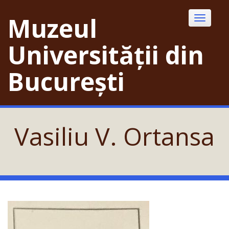
Skip
to
Muzeul
Toggle
content
navigatio
Universității din
București
Vasiliu V. Ortansa