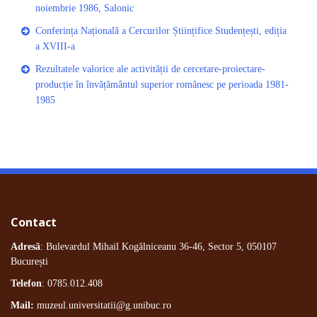
noiembrie 1986, Salonic
Conferința Națională a Cercurilor Științifice Studențești, ediția
a XVIII-a
Rezultatele valorice ale activității de cercetare-proiectare-
producție în învățământul superior românesc pe perioada 1981-
1985
Contact
Adresă
: Bulevardul Mihail Kogălniceanu 36-46, Sector 5, 050107
București
Telefon
: 0785.012.408
Mail:
muzeul.universitatii@g.unibuc.ro