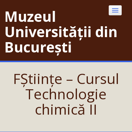
Skip
to
Muzeul
Toggle
content
navigatio
Universității din
București
FȘtiințe – Cursul
Technologie
chimică II