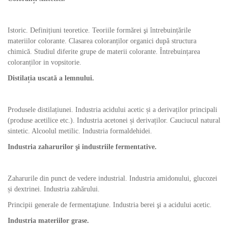
Istoric. Definițiuni teoretice. Teoriile formărei şi întrebuințările
materiilor colorante. Clasarea coloranților organici după structura
chimică. Studiul diferite grupe de materii colorante. Întrebuințarea
coloranților in vopsitorie.
Distilația uscată a lemnului.
Produsele distilațiunei. Industria acidului acetic și a derivaților principali
(produse acetilice etc.). Industria acetonei și derivaților. Cauciucul natural
sintetic. Alcoolul metilic. Industria formaldehidei.
Industria zaharurilor şi industriile fermentative.
Zaharurile din punct de vedere industrial. Industria amidonului, glucozei
și dextrinei. Industria zahărului.
Principii generale de fermentaţiune. Industria berei şi a acidului acetic.
Industria materiilor grase.