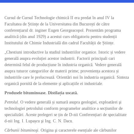
Cursul de Cursul Technologie chimică II era predat în anul IV la
Facultatea de Științe de la Universitatea din București de către
conferențiarul dr. inginer Eugen Georgeacopol. Prezentăm programa
analitică (din anul 1929) a acestui curs obligatoriu pentru studenții
Institutului de Chimie Industrială din cadrul Facultății de Științe.
„Chestiuni introductive la studiul industriilor organice. Istoric și vedere
generală asupra evoluției acestor industrii. Factorii principali cari
determină felul de producțiune în industria organică. Vedere generală
asupra tuturor categoriilor de materii prime; proveniența acestora și
industriile care le prelucrează. Orientări noi în industria organică. Sinteza
organică pornită de la elemente și aplicațiile ei industriale.
Produsele bituminoase. Distilația uscată.
Petrolul.
O vedere generală și sumară asupra geologiei, exploatărei şi
technologiei petrolului conform programelor analitice a secțiunilor de
specializări. Aceste prelegeri se țin de D-nii Conferențiari de specialitate
d-nii Ing. I. Lupașcu şi Ing. C. N. Dacu.
Cărbunii bituminoşi
. Origina şi caracterele esențiale ale cărbunilor