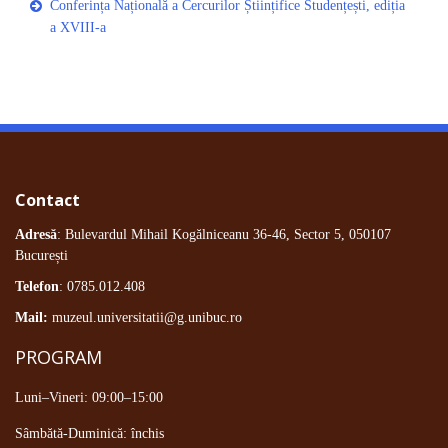
Conferința Națională a Cercurilor Științifice Studențești, ediția
a XVIII-a
Contact
Adresă
: Bulevardul Mihail Kogălniceanu 36-46, Sector 5, 050107
București
Telefon
: 0785.012.408
Mail:
muzeul.universitatii@g.unibuc.ro
PROGRAM
Luni–Vineri: 09:00–15:00
Sâmbătă-Duminică: închis