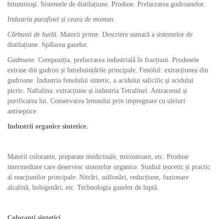
bituminoşi. Sistemele de distilațiune. Produse. Prelucrarea gudroanelor.
Industria parafinei și ceara de montan.
Cărbunii de huilă.
Materii prime. Descriere sumară a sistemelor de
distilațiune. Spălarea gazelor.
Gudroane.
Compoziția, prelucrarea industrială în fracțiuni. Produsele
extrase din gudron și întrebuințările principale. Fenolul: extracțiunea din
gudroane. Industria fenolului sintetic, a acidului salicilic şi acidului
picric. Naftalina: extracțiune și industria Tetralinei. Antracenul și
purificarea lui. Conservarea lemnului prin impregnare cu uleiuri
antiseptice.
Industrii organice sintetice.
Materii colorante, preparate medicinale, mirositoare, etc. Produse
intermediare care deservesc sintezelor organice. Studiul teoretic și practic
al reacțiunilor principale: Nitrări, sulfonări, reducțiune, fuzionare
alcalină, hologenări, etc. Technologia gazelor de luptă.
Coloranți sintetici.