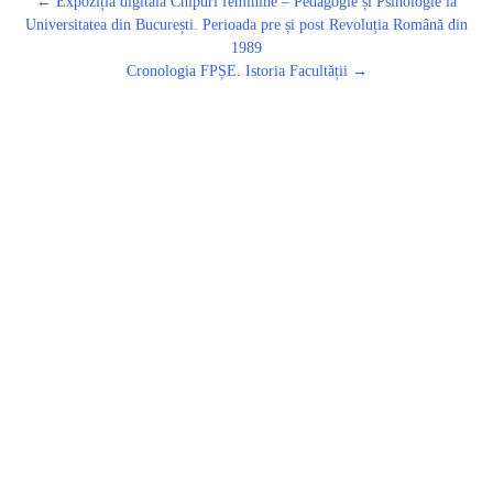
Post
←
Expoziția digitală Chipuri feminine – Pedagogie și Psihologie la
navigation
Universitatea din București. Perioada pre și post Revoluția Română din
1989
Cronologia FPȘE. Istoria Facultății
→