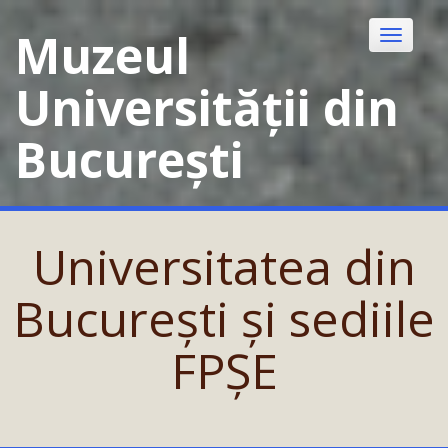
Skip
to
Muzeul
Toggle
content
navigatio
Universității din
București
Universitatea din
București și sediile
FPȘE