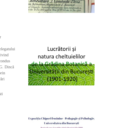
r
elegatului
rivind
 condus
 G. Dincă
prin
ări
ti