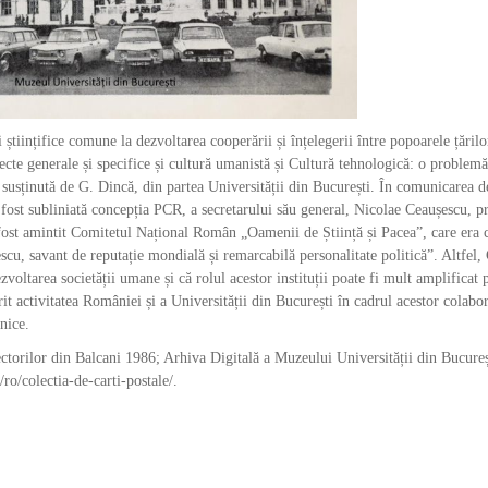
 științifice comune la dezvoltarea cooperării și înțelegerii între popoarele țărilo
ecte generale și specifice și cultură umanistă și Cultură tehnologică: o problemă
 susținută de G. Dincă, din partea Universității din București. În comunicarea d
a fost subliniată concepția PCR, a secretarului său general, Nicolae Ceaușescu, p
 fost amintit Comitetul Național Român „Oamenii de Știință și Pacea”, care era
cu, savant de reputație mondială și remarcabilă personalitate politică”. Altfel,
zvoltarea societății umane și că rolul acestor instituții poate fi mult amplificat 
it activitatea României și a Universității din București în cadrul acestor colabor
nice.
ectorilor din Balcani 1986; Arhiva Digitală a Muzeului Universității din Bucureș
o/colectia-de-carti-postale/.