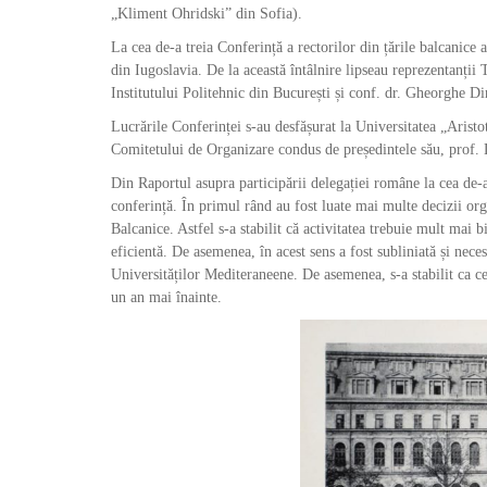
„Kliment Ohridski” din Sofia).
La cea de-a treia Conferință a rectorilor din țările balcanice
din Iugoslavia. De la această întâlnire lipseau reprezentanții
Institutului Politehnic din București și conf. dr. Gheorghe Di
Lucrările Conferinței s-au desfășurat la Universitatea „Arist
Comitetului de Organizare condus de președintele său, prof. D
Din Raportul asupra participării delegației române la cea de-a
conferință. În primul rând au fost luate mai multe decizii org
Balcanice. Astfel s-a stabilit că activitatea trebuie mult mai bi
eficientă. De asemenea, în acest sens a fost subliniată și nece
Universităților Mediteraneene. De asemenea, s-a stabilit ca ce
un an mai înainte.