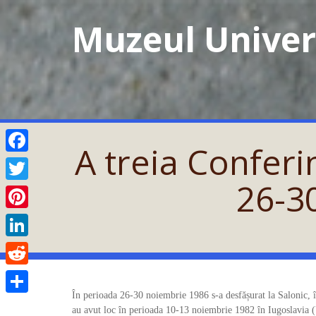
Skip
Muzeul Univers
to
content
A treia Conferin
Facebook
26-3
Twitter
Pinterest
LinkedIn
Reddit
În perioada 26-30 noiembrie 1986 s-a desfășurat la Salonic, în
Partajează
au avut loc în perioada 10-13 noiembrie 1982 în Iugoslavia (