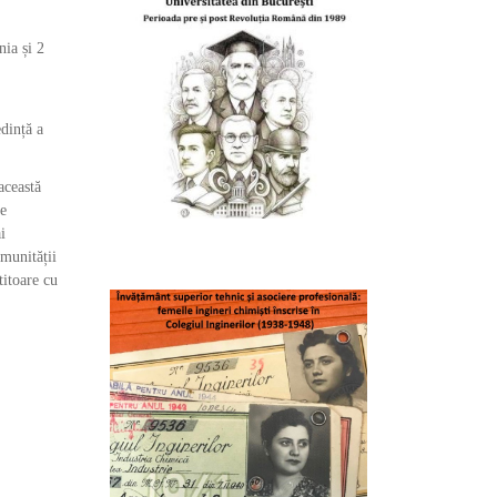
nia și 2
dință a
această
le
i
omunității
titoare cu