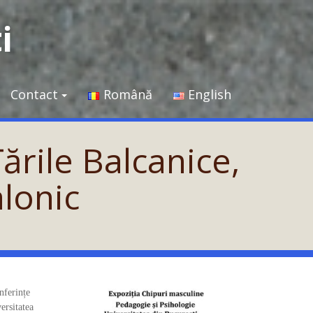
i
Contact
Română
English
Țările Balcanice,
lonic
nferințe
ersitatea