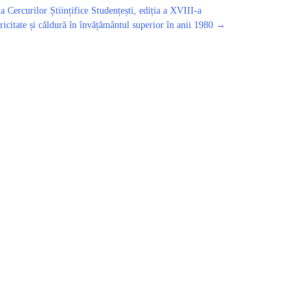
 Cercurilor Științifice Studențești, ediția a XVIII-a
icitate și căldură în învățământul superior în anii 1980
→