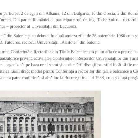
 au participat 2 delegați din Albania, 12 din Bulgaria, 18 din Grecia, 2 din Româ
 Turciei. Din partea României au participat prof. dr. ing. Tache Voicu – rectorul
ncă – prorector al Unversității din București.
otel” din Salonic și au debutat în după amiaza zilei de 26 noiembrie 1986 cu o șe
. Fatouros, rectorul Universității „Aristotel” din Salonic.
 treia Conferință a Rectorilor din Țările Balcanice am putut afla ce a presupus 
anizatorice privind activitatea Conferințelor Rectorilor Universităților din Țări
ne organizată, pe baza unui statut și a orientării discuțiilor astfel încât să fie ma
sitatea luării drept model pentru Conferință a rectorilor din țările balcanice a C
a de-a patra conferință să aibă loc la București în anul 1988, cu o ședință pregă