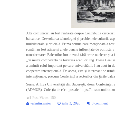
Alte comunicări au fost realizate despre Contribuția cercetării
balcanice, Dezvoltarea tehnologiei și problemele culturii: asp
multilaterală și crucială. Prima comunicare menționată a fost
român au fost atinse și unele puncte influențate de politică: 
transformarea Balcanilor într-o zonă fără arme nucleare și a
„cu multă competență de tovarășa acad. dr. ing. Elena Ceaușes
a amintit rolul important pe care universitățile l-au avut în de
cooperare internațională. De aceea, este și interesant de urmăr
internaționale, precum Conferință a rectorilor din țările balca
Surse: Arhiva Universității din București, dosar Conferința r
(ADMUB), Colecția de cărți poștale, https://muzeu.unibuc.ro/r
Post Views:
150
valentin.maier
iulie 3, 2026
0 comment