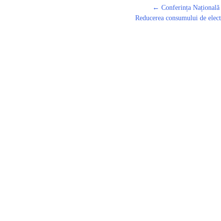
←
Conferința Națională a
Post
Reducerea consumului de electr
navigation