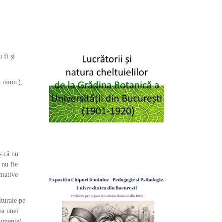
 fi și
a nimic),
s că nu
 nu fie
imative
lturale pe
ea unei
cumente),