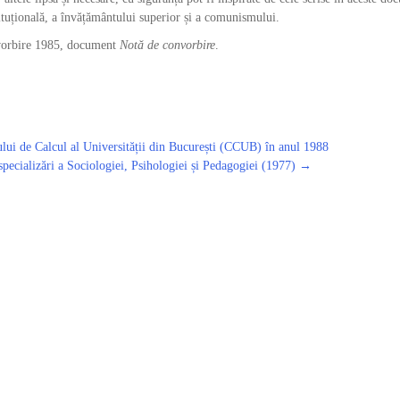
tituțională, a învățământului superior și a comunismului.
nvorbire 1985, document
Notă de convorbire
.
ului de Calcul al Universității din București (CCUB) în anul 1988
pecializări a Sociologiei, Psihologiei și Pedagogiei (1977)
→