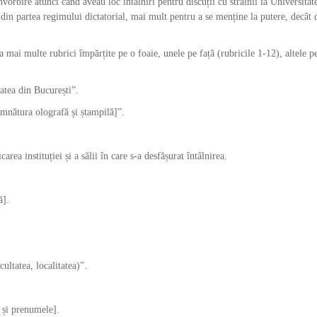
vorbire atunci când aveau loc întâlniri pentru discuții cu străinii la Universitat
 din partea regimului dictatorial, mai mult pentru a se menține la putere, decât 
ai multe rubrici împărțite pe o foaie, unele pe față (rubricile 1-12), altele p
atea din București”.
emnătura olografă și ștampilă]”.
rea instituției și a sălii în care s-a desfășurat întâlnirea.
ă].
ultatea, localitatea)”.
e și prenumele].