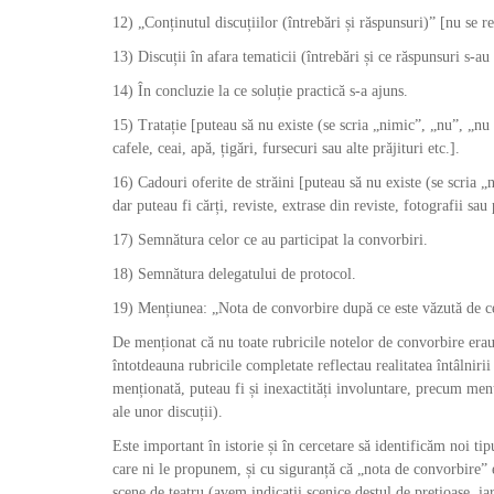
12) „Conținutul discuțiilor (întrebări și răspunsuri)” [nu se 
13) Discuții în afara tematicii (întrebări și ce răspunsuri s-au 
14) În concluzie la ce soluție practică s-a ajuns.
15) Tratație [puteau să nu existe (se scria „nimic”, „nu”, „nu 
cafele, ceai, apă, țigări, fursecuri sau alte prăjituri etc.].
16) Cadouri oferite de străini [puteau să nu existe (se scria „
dar puteau fi cărți, reviste, extrase din reviste, fotografii sau
17) Semnătura celor ce au participat la convorbiri.
18) Semnătura delegatului de protocol.
19) Mențiunea: „Nota de convorbire după ce este văzută de cel
De menționat că nu toate rubricile notelor de convorbire era
întotdeauna rubricile completate reflectau realitatea întâlnirii
menționată, puteau fi și inexactități involuntare, precum me
ale unor discuții).
Este important în istorie și în cercetare să identificăm noi ti
care ni le propunem, și cu siguranță că „nota de convorbire” e
scene de teatru (avem indicații scenice destul de prețioase, iar