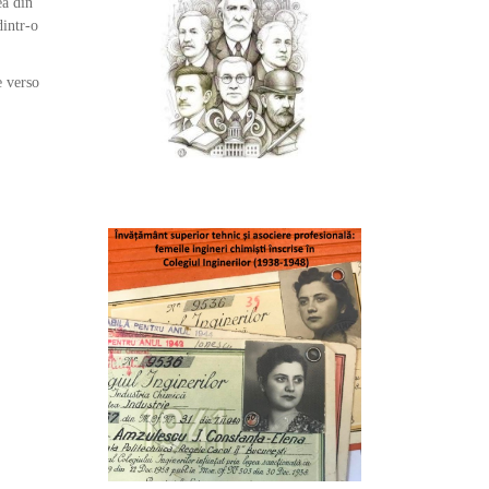
ea din
dintr-o
e verso