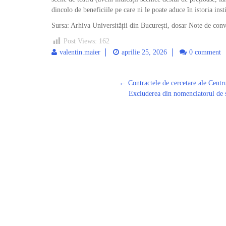
dincolo de beneficiile pe care ni le poate aduce în istoria ins
Sursa: Arhiva Universității din București, dosar Note de co
Post Views:
162
valentin.maier
aprilie 25, 2026
0 comment
←
Contractele de cercetare ale Centr
Post
Excluderea din nomenclatorul de s
navigation