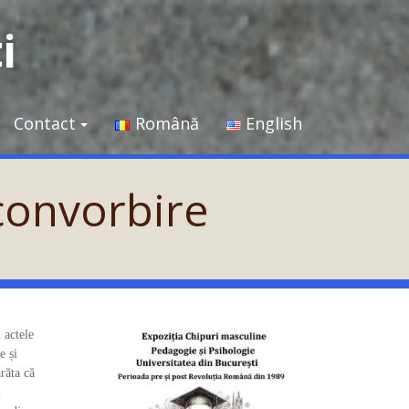
i
Contact
Română
English
convorbire
 actele
e și
răta că
i