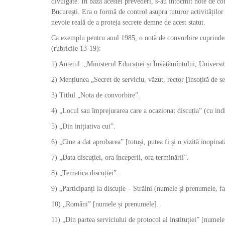
divulgate. În baza acestei prevederi, s-au întocmit note de con
București. Era o formă de control asupra tuturor activităților
nevoie reală de a proteja secrete demne de acest statut.
Ca exemplu pentru anul 1985, o notă de convorbire cuprindea m
(rubricile 13-19):
1) Antetul: „Ministerul Educației și Învățămîntului, Universit
2) Mențiunea „Secret de serviciu, văzut, rector [însoțită de s
3) Titlul „Nota de convorbire”.
4) „Locul sau împrejurarea care a ocazionat discuția” (cu indica
5) „Din inițiativa cui”.
6) „Cine a dat aprobarea” [totuși, putea fi și o vizită inopinat
7) „Data discuției, ora începerii, ora terminării”.
8) „Tematica discuției”.
9) „Participanți la discuție – Străini (numele și prenumele, fac
10) „Români” [numele și prenumele].
11) „Din partea serviciului de protocol al instituției” [numel