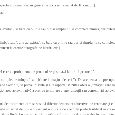
respecta întocmai, dar în general se scria un rezumat de 10 rânduri].
dat).
a existat”, se bara cu o linie sau pur și simplu nu se completa nimic), dar puteau
nimic”, „nu”, „nu au existat”, se bara cu o linie sau pur și simplu nu se complet
 puteau fi oferite autografe pe lucrări etc.].
 care a aprobat nota de protocol se păstrează la biroul protocol”.
u completate (olograf sau „bătute la mașina de scris”). De asemenea, de presupu
 (de exemplu, se puteau discuta și alte aspecte, se putea oferi o „tratație” care să
nționarea aproximativă a orei de terminare a unei discuții sau consemnări aprox
puri de documente care să susțină diferite demersuri educative, de cercetare și cu
ste un astfel de tip de document nou, care de exemplu poate fi utilizat în crear
 altele lipsă și necesare, cu siguranță pot fi inspirate de cele scrise în aceste do