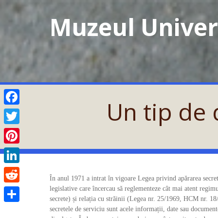
Skip
Muzeul Univers
to
content
Un tip de
Facebook
Twitter
Pinterest
LinkedIn
În anul 1971 a intrat în vigoare Legea privind apărarea secre
legislative care încercau să reglementeze cât mai atent regimul 
Reddit
secrete) și relația cu străinii (Legea nr. 25/1969, HCM nr. 
secretele de serviciu sunt acele informații, date sau documente 
Partajează