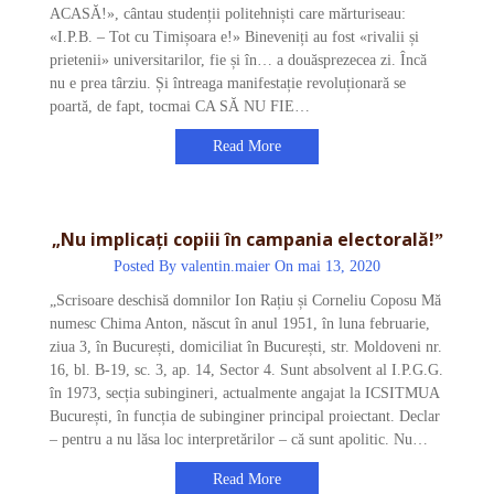
ACASĂ!», cântau studenții politehniști care mărturiseau:
«I.P.B. – Tot cu Timișoara e!» Bineveniți au fost «rivalii și
prietenii» universitarilor, fie și în… a douăsprezecea zi. Încă
nu e prea târziu. Și întreaga manifestație revoluționară se
poartă, de fapt, tocmai CA SĂ NU FIE…
Read More
„Nu implicați copiii în campania electorală!ˮ
Posted By
valentin.maier
On mai 13, 2020
„Scrisoare deschisă domnilor Ion Rațiu și Corneliu Coposu Mă
numesc Chima Anton, născut în anul 1951, în luna februarie,
ziua 3, în București, domiciliat în București, str. Moldoveni nr.
16, bl. B-19, sc. 3, ap. 14, Sector 4. Sunt absolvent al I.P.G.G.
în 1973, secția subingineri, actualmente angajat la ICSITMUA
București, în funcția de subinginer principal proiectant. Declar
– pentru a nu lăsa loc interpretărilor – că sunt apolitic. Nu…
Read More