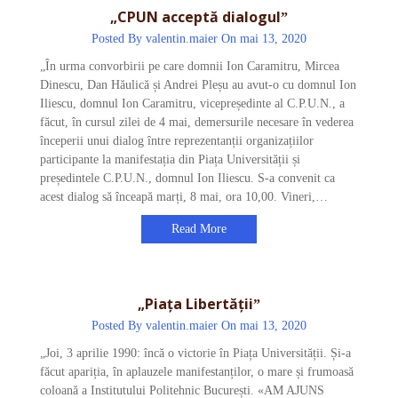
„CPUN acceptă dialogulˮ
Posted By
valentin.maier
On mai 13, 2020
„În urma convorbirii pe care domnii Ion Caramitru, Mircea
Dinescu, Dan Hăulică și Andrei Pleșu au avut-o cu domnul Ion
Iliescu, domnul Ion Caramitru, vicepreședinte al C.P.U.N., a
făcut, în cursul zilei de 4 mai, demersurile necesare în vederea
începerii unui dialog între reprezentanții organizațiilor
participante la manifestația din Piața Universității și
președintele C.P.U.N., domnul Ion Iliescu. S-a convenit ca
acest dialog să înceapă marți, 8 mai, ora 10,00. Vineri,…
Read More
„Piața Libertățiiˮ
Posted By
valentin.maier
On mai 13, 2020
„Joi, 3 aprilie 1990: încă o victorie în Piața Universității. Și-a
făcut apariția, în aplauzele manifestanților, o mare și frumoasă
coloană a Institutului Politehnic București. «AM AJUNS