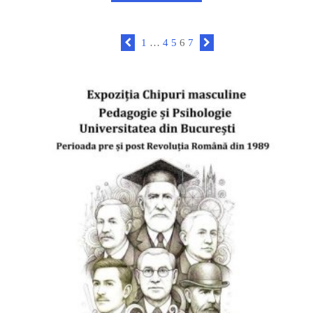
1
…
4
5
6
7