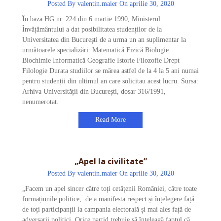
Posted By
valentin.maier
On aprilie 30, 2020
În baza HG nr. 224 din 6 martie 1990, Ministerul
Învățământului a dat posibilitatea studenților de la
Universitatea din București de a urma un an suplimentar la
următoarele specializări: Matematică Fizică Biologie
Biochimie Informatică Geografie Istorie Filozofie Drept
Filologie Durata studiilor se mărea astfel de la 4 la 5 ani numai
pentru studenții din ultimul an care solicitau acest lucru. Sursa:
Arhiva Universității din București, dosar 316/1991,
nenumerotat.
Read More
„Apel la civilitate”
Posted By
valentin.maier
On aprilie 30, 2020
„Facem un apel sincer către toți cetățenii României, către toate
formațiunile politice, de a manifesta respect și înțelegere față
de toți participanții la campania electorală și mai ales față de
adversarii politici. Orice partid trebuie să înțeleagă faptul că