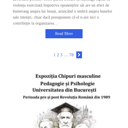
violența exercitată împotriva oponenților săi are un efect de
bumerang asupra lui însuși, aruncând o umbră asupra bunelor
sale intenții, chiar dacă presupunem că el n-are nici o
contribuție la organizarea…
Read More
1
2
3
…
78