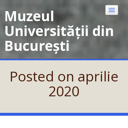
Skip
to
Muzeul
Toggle
content
navigatio
Universității din
București
Posted on
aprilie
2020