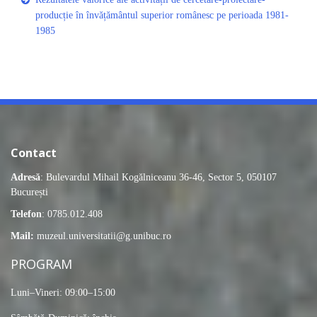
producție în învățământul superior românesc pe perioada 1981-
1985
Contact
Adresă
: Bulevardul Mihail Kogălniceanu 36-46, Sector 5, 050107
București
Telefon
: 0785.012.408
Mail:
muzeul.universitatii@g.unibuc.ro
PROGRAM
Luni–Vineri: 09:00–15:00