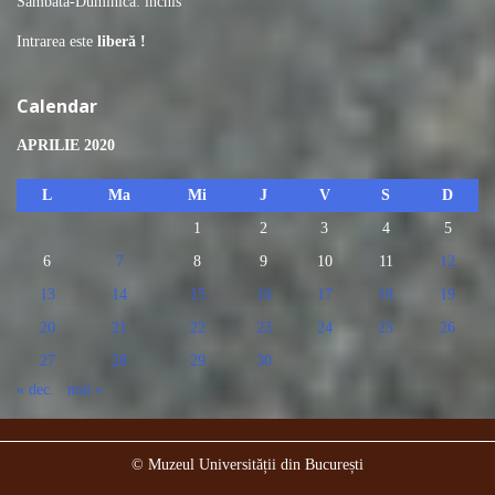
Sâmbătă-Duminică: închis
Intrarea este
liberă !
Calendar
APRILIE 2020
L
Ma
Mi
J
V
S
D
1
2
3
4
5
6
7
8
9
10
11
12
13
14
15
16
17
18
19
20
21
22
23
24
25
26
27
28
29
30
« dec.
mai »
© Muzeul Universității din București