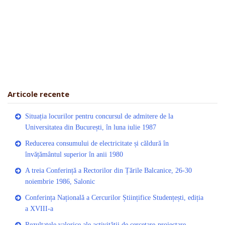
Articole recente
Situația locurilor pentru concursul de admitere de la
Universitatea din București, în luna iulie 1987
Reducerea consumului de electricitate și căldură în
învățământul superior în anii 1980
A treia Conferință a Rectorilor din Țările Balcanice, 26-30
noiembrie 1986, Salonic
Conferința Națională a Cercurilor Științifice Studențești, ediția
a XVIII-a
Rezultatele valorice ale activității de cercetare-proiectare-